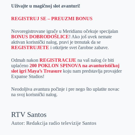
Uživajte u magičnoj slot avanturi!
REGISTRUJ SE – PREUZMI BONUS
Novoregistrovane igrače u Meridianu očekuje specijalan
BONUS DOBRODOŠLICE
! Ako još uvek nemate
aktivan korisnički nalog, pravi je trenutak da se
REGISTRUJETE
i otkrijete svet čarobne zabave.
Odmah nakon
REGISTRACIJE
na vaš nalog će biti
uplaćeno
200 POKLON SPINOVA na avanturističkoj
slot igri Maya’s Treasure
koju nam predstavlja provajder
Expanse Studios!
Neodoljiva avantura počinje i pre nego što uplatite novac
na svoj korisnički nalog.
RTV Santos
Autor: Redakcija radio televizije Santos