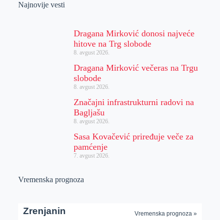
Najnovije vesti
Dragana Mirković donosi najveće
hitove na Trg slobode
8. avgust 2026.
Dragana Mirković večeras na Trgu
slobode
8. avgust 2026.
Značajni infrastrukturni radovi na
Bagljašu
8. avgust 2026.
Sasa Kovačević priređuje veče za
pamćenje
7. avgust 2026.
Vremenska prognoza