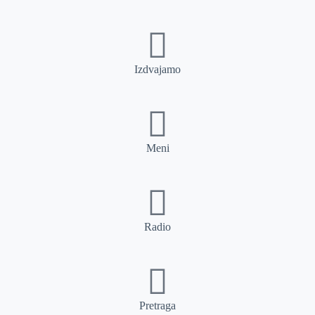
Izdvajamo
Meni
Radio
Pretraga