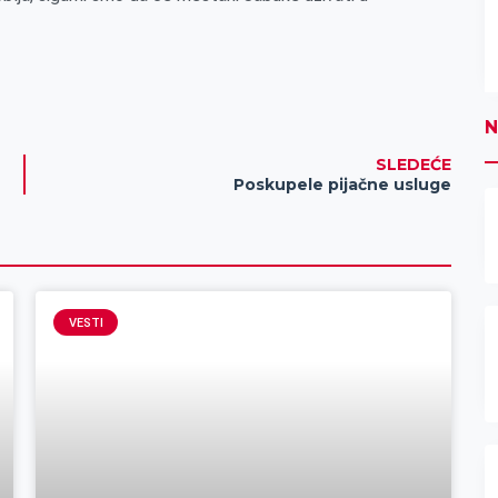
N
SLEDEĆE
Poskupele pijačne usluge
VESTI