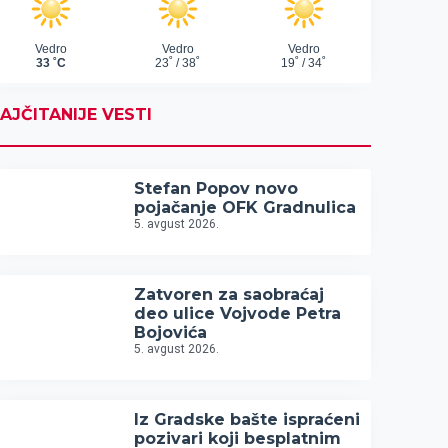
AJČITANIJE VESTI
Stefan Popov novo
pojačanje OFK Gradnulica
5. avgust 2026.
Zatvoren za saobraćaj
deo ulice Vojvode Petra
Bojovića
5. avgust 2026.
Iz Gradske bašte ispraćeni
pozivari koji besplatnim