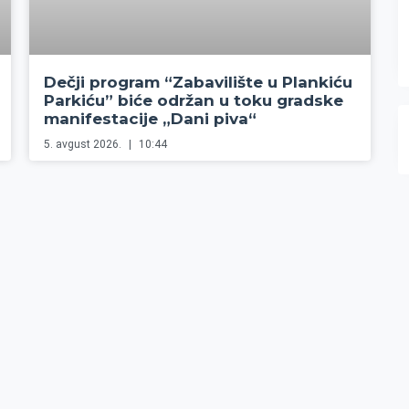
Dečji program “Zabavilište u Plankiću
Parkiću” biće održan u toku gradske
manifestacije „Dani piva“
5. avgust 2026.
10:44