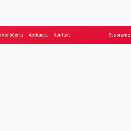
a korišćenja
Aplikacija
Kontakt
Sva prava z
Naslovna
Izdvajamo
FB
IG
YT
O nama
Vesti