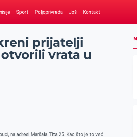
isije
Sport
Poljoprivreda
Još
Kontakt
reni prijatelji
N
otvorili vrata u
uci, na adresi Maršala Tita 25. Kao što je to već