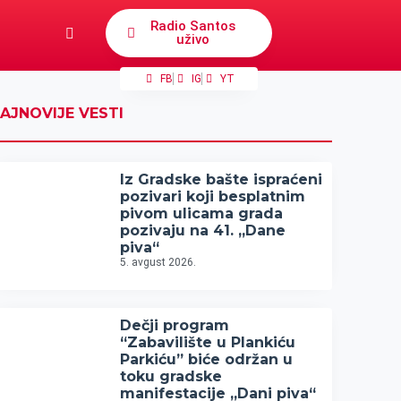
Radio Santos
uživo
FB
IG
YT
AJNOVIJE VESTI
Iz Gradske bašte ispraćeni
pozivari koji besplatnim
pivom ulicama grada
pozivaju na 41. „Dane
piva“
5. avgust 2026.
Dečji program
“Zabavilište u Plankiću
Parkiću” biće održan u
toku gradske
manifestacije „Dani piva“