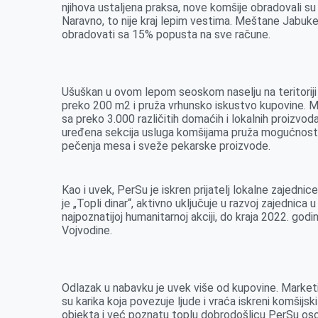
o
n
d
A
njihova ustaljena praksa, nove komšije obradovali s
Naravno, to nije kraj lepim vestima. Meštane Jabuk
o
g
I
p
obradovati sa 15% popusta na sve račune.
k
e
n
p
r
Ušuškan u ovom lepom seoskom naselju na teritoriji
preko 200 m2 i pruža vrhunsko iskustvo kupovine. 
sa preko 3.000 različitih domaćih i lokalnih proizvod
uređena sekcija usluga komšijama pruža mogućnost 
pečenja mesa i sveže pekarske proizvode.
Kao i uvek, PerSu je iskren prijatelj lokalne zajedni
je „Topli dinar“, aktivno uključuje u razvoj zajednica u
najpoznatijoj humanitarnoj akciji, do kraja 2022. god
Vojvodine.
Odlazak u nabavku je uvek više od kupovine. Marketi 
su karika koja povezuje ljude i vraća iskreni komšijs
objekta i već poznatu toplu dobrodošlicu PerSu osob