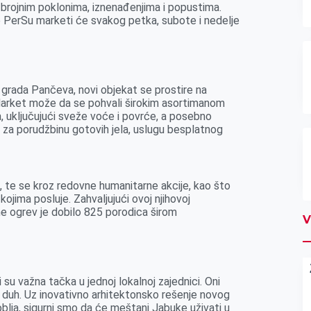
u brojnim poklonima, iznenađenjima i popustima.
e PerSu marketi će svakog petka, subote i nedelje
 grada Pančeva, novi objekat se prostire na
Market može da se pohvali širokim asortimanom
a, uključujući sveže voće i povrće, a posebno
za porudžbinu gotovih jela, uslugu besplatnog
ce, te se kroz redovne humanitarne akcije, kao što
 kojima posluje. Zahvaljujući ovoj njihovoj
ine ogrev je dobilo 825 porodica širom
V
su važna tačka u jednoj lokalnoj zajednici. Oni
ki duh. Uz inovativno arhitektonsko rešenje novog
lja, sigurni smo da će meštani Jabuke uživati u