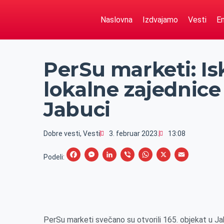
Naslovna
Izdvajamo
Vesti
Em
PerSu marketi: Isk
lokalne zajednice 
Jabuci
Dobre vesti
,
Vesti
3. februar 2023.
13:08
F
M
L
V
W
X
E
Podeli:
a
e
i
i
h
m
c
s
n
b
a
a
e
s
k
e
t
i
b
e
e
r
s
l
PerSu marketi svečano su otvorili 165. objekat u Jab