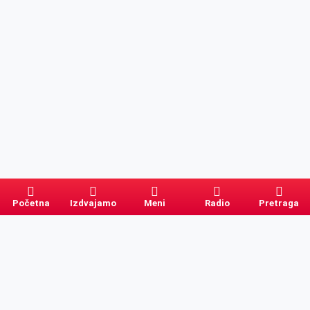
Početna
Izdvajamo
Meni
Radio
Pretraga
Pretraga
Kategorije