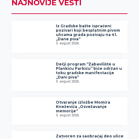
NAJNOVIJE VESTI
Iz Gradske bašte ispraćeni
pozivari koji besplatnim pivom
ulicama grada pozivaju na 41.
„Dane piva“
5. avgust 2026.
Dečji program “Zabavilište u
Plankiću Parkiću” biće održan u
toku gradske manifestacije
„Dani piva“
5. avgust 2026.
Otvaranje izložbe Momira
Kneževića „Osvežavanje
memorije“
5. avgust 2026.
Zatvoren za saobraćaj deo ulice