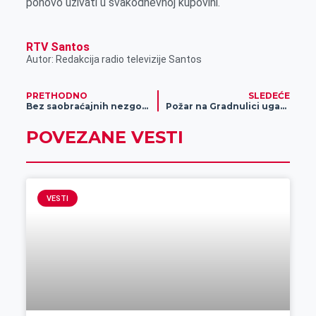
ponovo uživati u svakodnevnoj kupovini.
RTV Santos
Autor: Redakcija radio televizije Santos
PRETHODNO
SLEDEĆE
Bez saobraćajnih nezgoda proteklog vikenda
Požar na Gradnulici ugašen nakon 6 sati
POVEZANE VESTI
VESTI