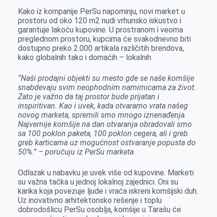
k
e
n
p
Kako iz kompanije PerSu napominju, novi market u
r
prostoru od oko 120 m2 nudi vrhunsko iskustvo i
garantuje lakoću kupovine. U prostranom i veoma
preglednom prostoru, kupcima će svakodnevno biti
dostupno preko 2.000 artikala različitih brendova,
kako globalnih tako i domaćih – lokalnih.
“Naši prodajni objekti su mesto gde se naše komšije
snabdevaju svim neophodnim namirnicama za život.
Zato je važno da taj prostor bude prijatan i
inspiritivan. Kao i uvek, kada otvaramo vrata našeg
novog marketa, spremili smo mnogo iznenađenja.
Najvernije komšije na dan otvaranja obradovali smo
sa 100 poklon paketa, 100 poklon cegera, ali i greb
greb karticama uz mogućnost ostvaranje popusta do
50%.” – poručuju iz PerSu marketa.
Odlazak u nabavku je uvek više od kupovine. Marketi
su važna tačka u jednoj lokalnoj zajednici. Oni su
karika koja povezuje ljude i vraća iskreni komšijski duh.
Uz inovativno arhitektonsko rešenje i toplu
dobrodošlicu PerSu osoblja, komšije u Tarašu će