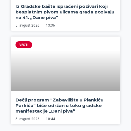
Iz Gradske bašte ispraćeni pozivari koji
besplatnim pivom ulicama grada pozivaju
na 41. „Dane piva“
5. avgust 2026.
13:36
VESTI
Dečji program “Zabavilište u Plankiću
Parkiću” biće održan u toku gradske
manifestacije „Dani piva“
5. avgust 2026.
10:44