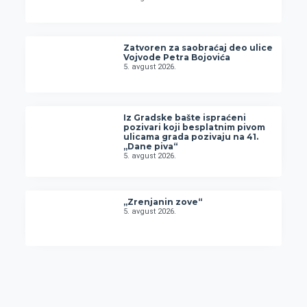
Zatvoren za saobraćaj deo ulice
Vojvode Petra Bojovića
5. avgust 2026.
Iz Gradske bašte ispraćeni
pozivari koji besplatnim pivom
ulicama grada pozivaju na 41.
„Dane piva“
5. avgust 2026.
„Zrenjanin zove“
5. avgust 2026.