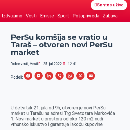
Santos uživo
Izdvajamo
Vesti
Emisije
Sport
Poljoprivreda
Zabava
PerSu komšija se vratio u
Taraš – otvoren novi PerSu
market
Dobre vesti
,
Vesti
25. jul 2022.
12:41
F
M
L
V
W
X
E
Podeli:
a
e
i
i
h
m
c
s
n
b
a
a
e
s
k
e
t
i
U četvrtak 21. jula od 9h, otvoren je novi PerSu
b
e
e
r
s
l
market u Tarašu na adresi Trg Svetozara Markovića
o
n
d
A
1. Novi market u prostoru od oko 120 m2 nudi
vrhunsko iskustvo i garantuje lakoću kupovine.
o
g
I
p