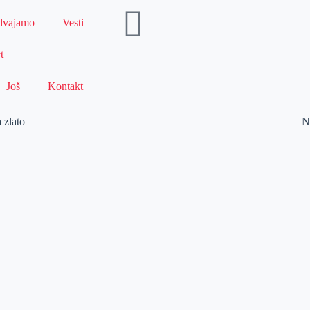
dvajamo
Vesti
t
Još
Kontakt
 zlato
N