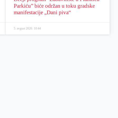
Parkiću” biće održan u toku gradske
manifestacije „Dani piva“
5. avgust 2026.
10:44