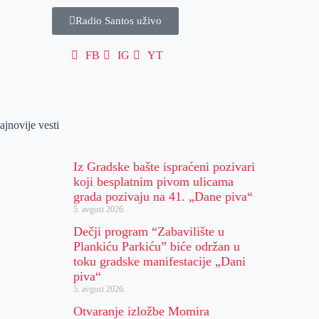
Radio Santos uživo
FB
IG
YT
ajnovije vesti
Iz Gradske bašte ispraćeni pozivari
koji besplatnim pivom ulicama
grada pozivaju na 41. „Dane piva“
5. avgust 2026.
Dečji program “Zabavilište u
Plankiću Parkiću” biće održan u
toku gradske manifestacije „Dani
piva“
5. avgust 2026.
Otvaranje izložbe Momira