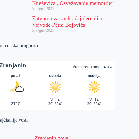
Kneževića „Osvežavanje memorije“
5. avgust 2026.
Zatvoren za saobraćaj deo ulice
Vojvode Petra Bojovića
5. avgust 2026.
remenska prognoza
jčitanije vesti
„Zrenjanin zove“