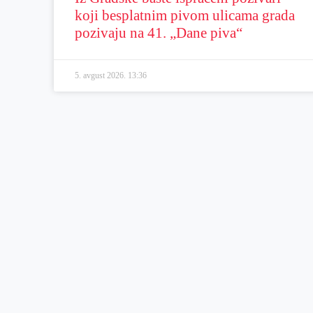
koji besplatnim pivom ulicama grada
pozivaju na 41. „Dane piva“
5. avgust 2026.
13:36