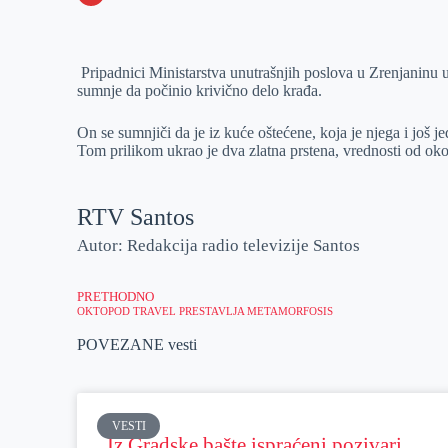
o
n
e
e
a
E
k
g
d
r
t
m
Pripadnici Ministarstva unutrašnjih poslova u Zrenjaninu 
e
I
s
a
sumnje da počinio krivično delo krađa.
r
n
A
i
p
l
On se sumnjiči da je iz kuće oštećene, koja je njega i još 
Tom prilikom ukrao je dva zlatna prstena, vrednosti od ok
p
RTV Santos
Autor: Redakcija radio televizije Santos
PRETHODNO
OKTOPOD TRAVEL PRESTAVLJA METAMORFOSIS
POVEZANE vesti
VESTI
Iz Gradske bašte ispraćeni pozivari