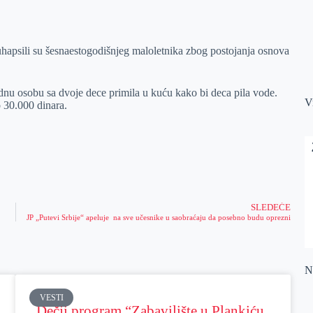
uhapsili su šesnaestogodišnjeg maloletnika zbog postojanja osnova
jednu osobu sa dvoje dece primila u kuću kako bi deca pila vode.
V
o 30.000 dinara.
SLEDEĆE
JP „Putevi Srbije“ apeluje na sve učesnike u saobraćaju da posebno budu oprezni
Na
VESTI
Dečji program “Zabavilište u Plankiću