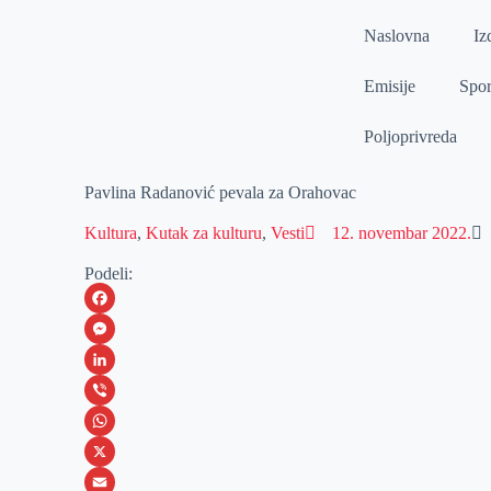
Naslovna
Iz
Emisije
Spor
Poljoprivreda
Pavlina Radanović pevala za Orahovac
Kultura
,
Kutak za kulturu
,
Vesti
12. novembar 2022.
Podeli:
F
a
M
c
e
L
e
s
i
V
b
s
n
i
W
o
e
k
b
h
X