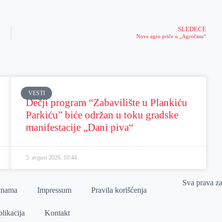
SLEDEĆE
Nove agro priče u „Agročasu“
VESTI
Dečji program “Zabavilište u Plankiću
Parkiću” biće održan u toku gradske
manifestacije „Dani piva“
5. avgust 2026.
10:44
Sva prava z
 nama
Impressum
Pravila korišćenja
likacija
Kontakt