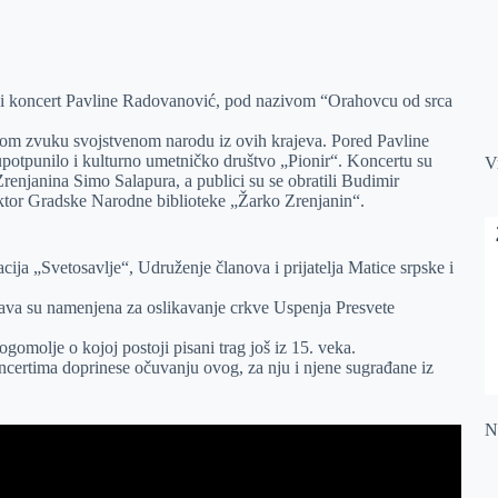
ni koncert Pavline Radovanović, pod nazivom “Orahovcu od srca
čnom zvuku svojstvenom narodu iz ovih krajeva. Pored Pavline
 upotpunilo i kulturno umetničko društvo „Pionir“. Koncertu su
V
renjanina Simo Salapura, a publici su se obratili Budimir
rektor Gradske Narodne biblioteke „Žarko Zrenjanin“.
ja „Svetosavlje“, Udruženje članova i prijatelja Matice srpske i
tava su namenjena za oslikavanje crkve Uspenja Presvete
gomolje o kojoj postoji pisani trag još iz 15. veka.
certima doprinese očuvanju ovog, za nju i njene sugrađane iz
Na