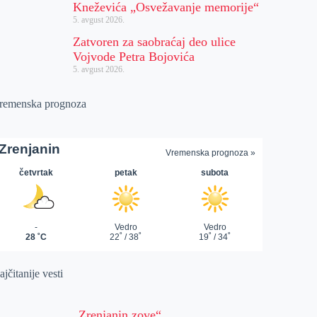
Kneževića „Osvežavanje memorije“
5. avgust 2026.
Zatvoren za saobraćaj deo ulice
Vojvode Petra Bojovića
5. avgust 2026.
remenska prognoza
jčitanije vesti
„Zrenjanin zove“