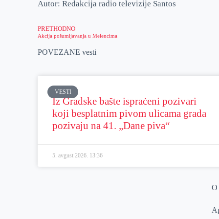
Autor: Redakcija radio televizije Santos
PRETHODNO
Akcija pošumljavanja u Melencima
POVEZANE vesti
VESTI
Iz Gradske bašte ispraćeni pozivari
koji besplatnim pivom ulicama grada
pozivaju na 41. „Dane piva“
5. avgust 2026.
13:36
O
Ap