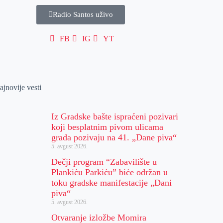
Radio Santos uživo
FB
IG
YT
ajnovije vesti
Iz Gradske bašte ispraćeni pozivari
koji besplatnim pivom ulicama
grada pozivaju na 41. „Dane piva“
5. avgust 2026.
Dečji program “Zabavilište u
Plankiću Parkiću” biće održan u
toku gradske manifestacije „Dani
piva“
5. avgust 2026.
Otvaranje izložbe Momira