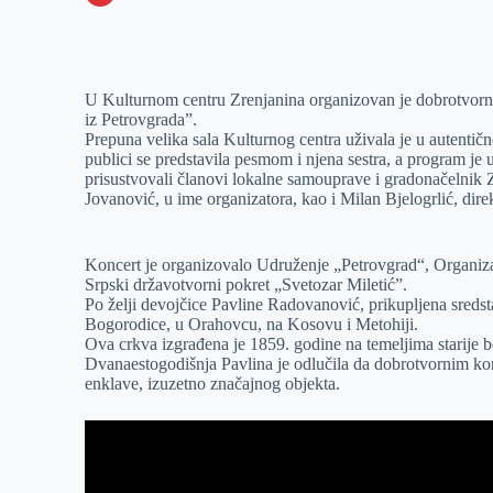
o
n
e
e
a
E
k
g
d
r
t
m
e
I
s
a
U Kulturnom centru Zrenjanina organizovan je dobrotvor
r
n
A
i
iz Petrovgrada”.
Prepuna velika sala Kulturnog centra uživala je u autenti
p
l
publici se predstavila pesmom i njena sestra, a program je
p
prisustvovali članovi lokalne samouprave i gradonačelnik Z
Jovanović, u ime organizatora, kao i Milan Bjelogrlić, di
Koncert je organizovalo Udruženje „Petrovgrad“, Organizaci
Srpski državotvorni pokret „Svetozar Miletić”.
Po želji devojčice Pavline Radovanović, prikupljena sreds
Bogorodice, u Orahovcu, na Kosovu i Metohiji.
Ova crkva izgrađena je 1859. godine na temeljima starije bo
Dvanaestogodišnja Pavlina je odlučila da dobrotvornim kon
enklave, izuzetno značajnog objekta.