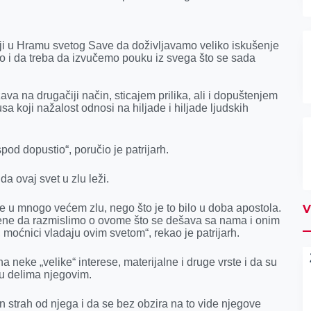
urgiji u Hramu svetog Save da doživljavamo veliko iskušenje
ao i da treba da izvučemo pouku iz svega što se sada
va na drugačiji način, sticajem prilika, ali i dopuštenjem
usa koji nažalost odnosi na hiljade i hiljade ljudskih
pod dopustio“, poručio je patrijarh.
a ovaj svet u zlu leži.
je u mnogo većem zlu, nego što je to bilo u doba apostola.
V
ene da razmislimo o ovome što se dešava sa nama i onim
 moćnici vladaju ovim svetom“, rekao je patrijarh.
a neke „velike“ interese, materijalne i druge vrste i da su
 u delima njegovim.
n strah od njega i da se bez obzira na to vide njegove