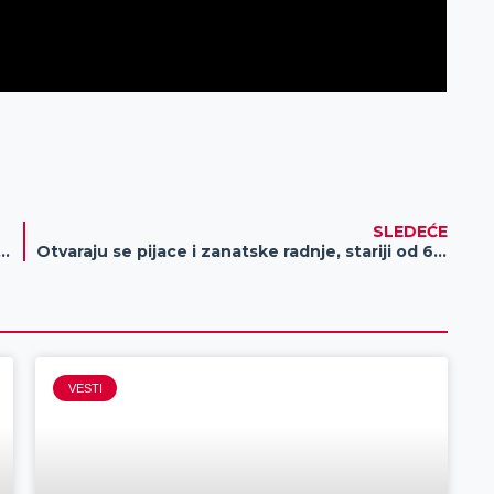
SLEDEĆE
minulo od posledica koronavirusa, nova 324 slučaja
Otvaraju se pijace i zanatske radnje, stariji od 65 godina mogu u šetnju
VESTI