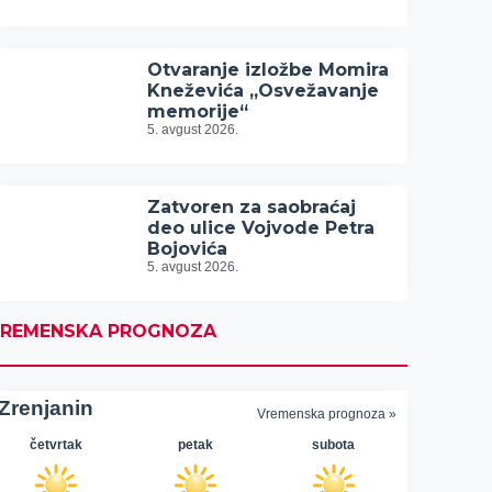
Otvaranje izložbe Momira
Kneževića „Osvežavanje
memorije“
5. avgust 2026.
Zatvoren za saobraćaj
deo ulice Vojvode Petra
Bojovića
5. avgust 2026.
REMENSKA PROGNOZA