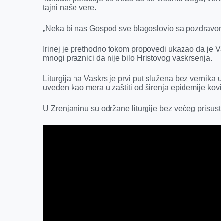
tajni naše vere.
„Neka bi nas Gospod sve blagoslovio sa pozdravom H
Irinej je prethodno tokom propovedi ukazao da je Vas
mnogi praznici da nije bilo Hristovog vaskrsenja.
Liturgija na Vaskrs je prvi put služena bez vernika
uveden kao mera u zaštiti od širenja epidemije kov
U Zrenjaninu su održane liturgije bez većeg prisus