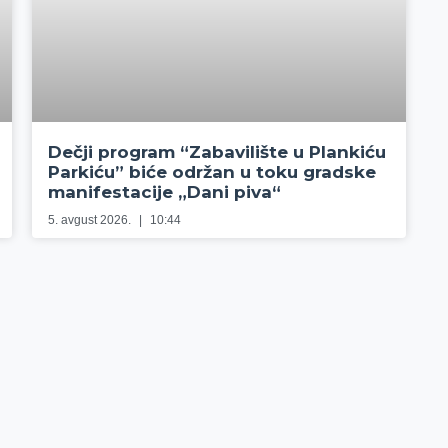
Dečji program “Zabavilište u Plankiću
Parkiću” biće održan u toku gradske
manifestacije „Dani piva“
5. avgust 2026.
10:44