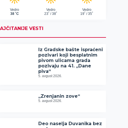
AJČITANIJE VESTI
Iz Gradske bašte ispraćeni
pozivari koji besplatnim
pivom ulicama grada
pozivaju na 41. „Dane
piva“
5. avgust 2026.
„Zrenjanin zove“
5. avgust 2026.
Deo naselja Duvanika bez