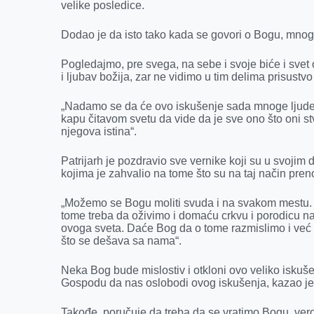
velike posledice.
Dodao je da isto tako kada se govori o Bogu, mnogi
Pogledajmo, pre svega, na sebe i svoje biće i svet
i ljubav božija, zar ne vidimo u tim delima prisustvo
„Nadamo se da će ovo iskušenje sada mnoge ljude na
kapu čitavom svetu da vide da je sve ono što oni st
njegova istina“.
Patrijarh je pozdravio sve vernike koji su u svojim
kojima je zahvalio na tome što su na taj način pren
„Možemo se Bogu moliti svuda i na svakom mestu.
tome treba da oživimo i domaću crkvu i porodicu naš
ovoga sveta. Daće Bog da o tome razmislimo i već
što se dešava sa nama“.
Neka Bog bude mislostiv i otkloni ovo veliko isku
Gospodu da nas oslobodi ovog iskušenja, kazao je 
Takođe, poručuje da treba da se vratimo Bogu, verom