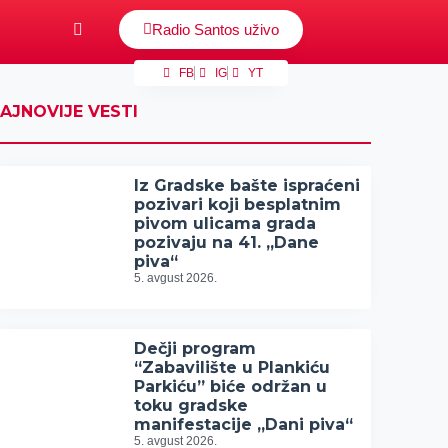
Radio Santos uživo
FB
IG
YT
AJNOVIJE VESTI
Iz Gradske bašte ispraćeni
pozivari koji besplatnim
pivom ulicama grada
pozivaju na 41. „Dane
piva“
5. avgust 2026.
Dečji program
“Zabavilište u Plankiću
Parkiću” biće održan u
toku gradske
manifestacije „Dani piva“
5. avgust 2026.