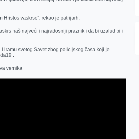
ristos vaskrse“, rekao je patrijarh.
krs naš najveći i najradosniji praznik i da bi uzalud bili
 u Hramu svetog Savet zbog policijskog časa koji je
ida19 .
tva vernika.