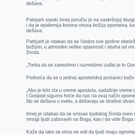
dešava.
o
g
I
p
k
e
n
p
Patrijarh srpski Irinej poručio je na vaskršnjoj lit
r
i da je epidemija korona virusa božija opomena, k
dešava.
Patrijarh je istakao da se Vaskrs ove godine obeleža
božijim, u atmosferi velike opasnosti i straha od vir
života.
„Treba da se zamislimo i razmislimo zašto je to Gos
Podseća da se u jednoj apostolskoj poslanici kaže d
„Ako je bilo zla u vreme apostola, sadašnje vreme 
I Gospod sigurno hoće da nas na ovaj način opom
što se dešava u svetu, a dešavaju se strašne stvari,
Irinej je istakao da se smisao ljudskog života sveo n
mnogi ljudi zaboravili na Boga, kao i da vide Boga
Kaže da iako se virus ne vidi da ljudi imaju ogroma