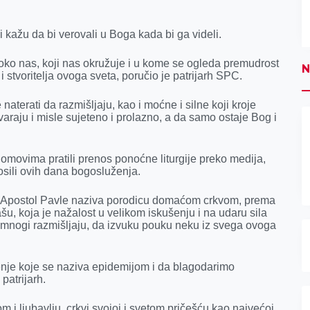
 kažu da bi verovali u Boga kada bi ga videli.
 oko nas, koji nas okružuje i u kome se ogleda premudrost
N
 i stvoritelja ovoga sveta, poručio je patrijarh SPC.
terati da razmišljaju, kao i moćne i silne koji kroje
varaju i misle sujeteno i prolazno, a da samo ostaje Bog i
 domovima pratili prenos ponoćne liturgije preko medija,
osili ovih dana bogosluženja.
 Apostol Pavle naziva porodicu domaćom crkvom, prema
u, koja je nažalost u velikom iskušenju i na udaru sila
 mnogi razmišljaju, da izvuku pouku neku iz svega ovoga
šenje koje se naziva epidemijom i da blagodarimo
patrijarh.
 i ljubavlju, crkvi svojoj i svetom pričešću kao najvećoj