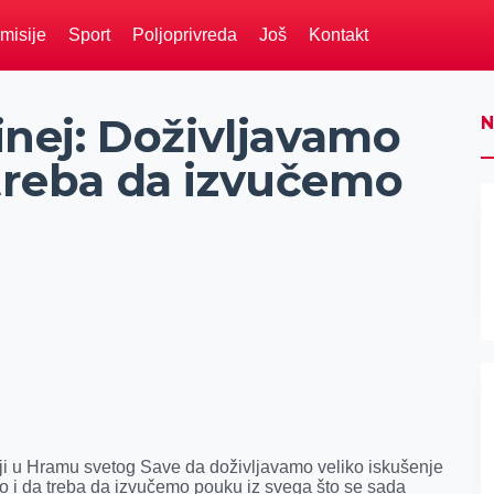
misije
Sport
Poljoprivreda
Još
Kontakt
rinej: Doživljavamo
N
 treba da izvučemo
urgiji u Hramu svetog Save da doživljavamo veliko iskušenje
ao i da treba da izvučemo pouku iz svega što se sada