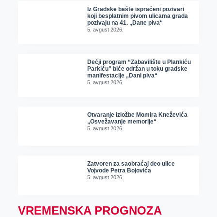
Iz Gradske bašte ispraćeni pozivari
koji besplatnim pivom ulicama grada
pozivaju na 41. „Dane piva“
5. avgust 2026.
Dečji program “Zabavilište u Plankiću
Parkiću” biće održan u toku gradske
manifestacije „Dani piva“
5. avgust 2026.
Otvaranje izložbe Momira Kneževića
„Osvežavanje memorije“
5. avgust 2026.
Zatvoren za saobraćaj deo ulice
Vojvode Petra Bojovića
5. avgust 2026.
VREMENSKA PROGNOZA