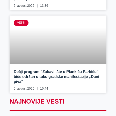
5. avgust 2026.
13:36
VESTI
Dečji program “Zabavilište u Plankiću Parkiću”
biće održan u toku gradske manifestacije „Dani
piva“
5. avgust 2026.
10:44
NAJNOVIJE VESTI