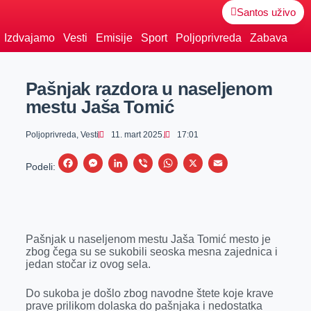
Santos uživo
Izdvajamo
Vesti
Emisije
Sport
Poljoprivreda
Zabava
Pašnjak razdora u naseljenom
mestu Jaša Tomić
Poljoprivreda
,
Vesti
11. mart 2025.
17:01
F
M
L
V
W
X
E
Podeli:
a
e
i
i
h
m
c
s
n
b
a
a
e
s
k
e
t
i
Pašnjak u naseljenom mestu Jaša Tomić mesto je
b
e
e
r
s
l
zbog čega su se sukobili seoska mesna zajednica i
o
n
d
A
jedan stočar iz ovog sela.
o
g
I
p
Do sukoba je došlo zbog navodne štete koje krave
k
e
n
p
prave prilikom dolaska do pašnjaka i nedostatka