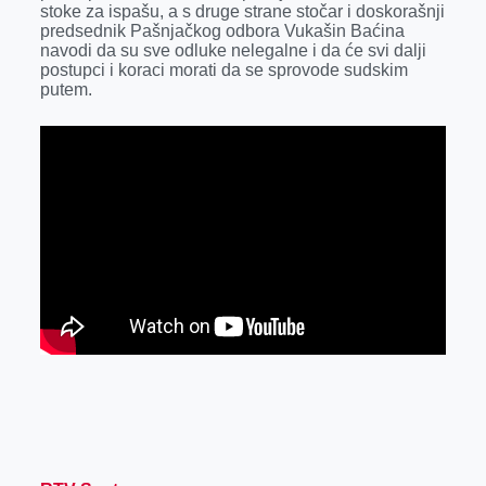
stoke za ispašu, a s druge strane stočar i doskorašnji
r
predsednik Pašnjačkog odbora Vukašin Baćina
navodi da su sve odluke nelegalne i da će svi dalji
postupci i koraci morati da se sprovode sudskim
putem.