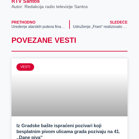
RTV Santos
Autor: Redakcija radio televizije Santos
PRETHODNO
SLEDEĆE
Uređenje atarskih puteva finansirali i izveli poljoprivrednici
Udruženje „Fram“ realizovalo projekat „Mobil gard“
POVEZANE VESTI
VESTI
Iz Gradske bašte ispraćeni pozivari koji
besplatnim pivom ulicama grada pozivaju na 41.
„Dane piva“