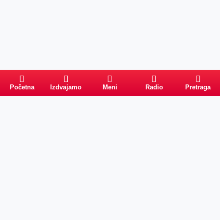
Početna
Izdvajamo
Meni
Radio
Pretraga
Pretraga
Kategorije
Ostalo
Naslovna
Izdvajamo