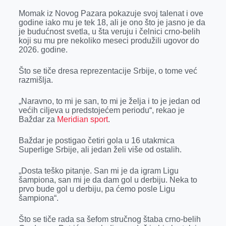
o
g
I
p
Momak iz Novog Pazara pokazuje svoj talenat i ove
k
e
n
p
godine iako mu je tek 18, ali je ono što je jasno je da
je budućnost svetla, u šta veruju i čelnici crno-belih
r
koji su mu pre nekoliko meseci produžili ugovor do
2026. godine.
Što se tiče dresa reprezentacije Srbije, o tome već
razmišlja.
„Naravno, to mi je san, to mi je želja i to je jedan od
većih ciljeva u predstojećem periodu“, rekao je
Baždar za
Meridian sport
.
Baždar je postigao četiri gola u 16 utakmica
Superlige Srbije, ali jedan želi više od ostalih.
„Dosta teško pitanje. San mi je da igram Ligu
šampiona, san mi je da dam gol u derbiju. Neka to
prvo bude gol u derbiju, pa ćemo posle Ligu
šampiona“.
Što se tiče rada sa šefom stručnog štaba crno-belih