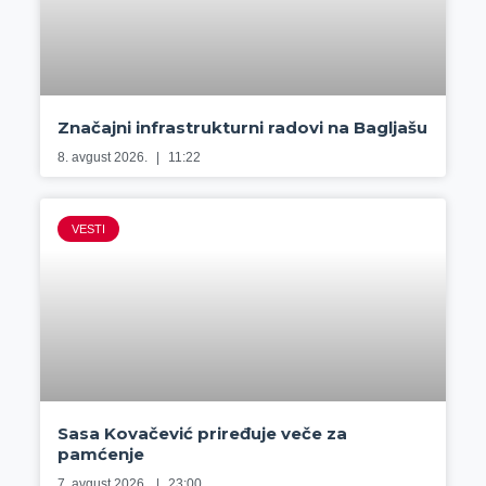
Značajni infrastrukturni radovi na Bagljašu
8. avgust 2026.
11:22
VESTI
Sasa Kovačević priređuje veče za
pamćenje
7. avgust 2026.
23:00