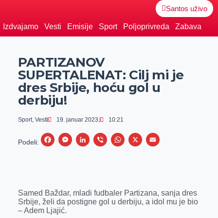
Santos uživo
Izdvajamo
Vesti
Emisije
Sport
Poljoprivreda
Zabava
PARTIZANOV
SUPERTALENAT: Cilj mi je
dres Srbije, hoću gol u
derbiju!
Sport
,
Vesti
19. januar 2023.
10:21
F
M
L
V
W
X
E
Podeli:
a
e
i
i
h
m
c
s
n
b
a
a
e
s
k
e
t
i
Samed Baždar, mladi fudbaler Partizana, sanja dres
b
e
e
r
s
l
Srbije, želi da postigne gol u derbiju, a idol mu je bio
o
n
d
A
– Adem Ljajić.