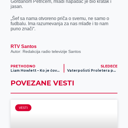
Gordanom Petrićem, mladi napadač je bio kratak i
jasan.
„Šef sa nama otvoreno priča o svemu, ne samo o
fudbalu. Ima razumevanja za nas mlađe i to nam
puno znači“.
RTV Santos
Autor: Redakcija radio televizije Santos
PRETHODNO
SLEDEĆE
Liam Howlett – Ko je čovek koji je stvorio The Prodigy?
Vaterpolisti Proletera poraženi u Kupu, sledi Regionalna liga
POVEZANE VESTI
VESTI