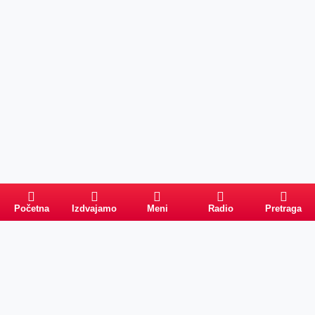
Početna
Izdvajamo
Meni
Radio
Pretraga
Pretraga
Kategorije