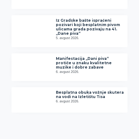
Iz Gradske bašte ispraćeni
pozivari koji besplatnim pivom
ulicama grada pozivaju na 41.
„Dane piva“
5. avgust 2026.
Manifestacija „Dani piva“
protiče u znaku kvalitetne
muzike i dobre zabave
6. avgust 2026.
Besplatna obuka vožnje skutera
na vodi na Izletištu Tisa
6. avgust 2026.