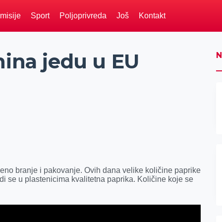
misije
Sport
Poljoprivreda
Još
Kontakt
nina jedu u EU
N
jeno branje i pakovanje. Ovih dana velike količine paprike
di se u plastenicima kvalitetna paprika. Količine koje se