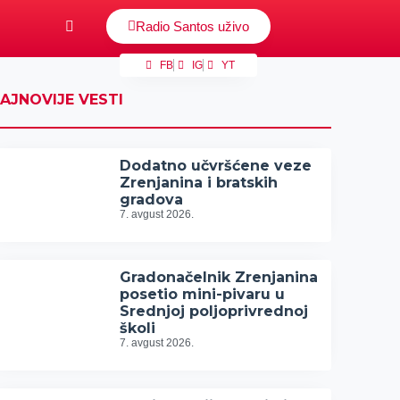
Radio Santos uživo
FB
IG
YT
AJNOVIJE VESTI
Dodatno učvršćene veze
Zrenjanina i bratskih
gradova
7. avgust 2026.
Gradonačelnik Zrenjanina
posetio mini-pivaru u
Srednjoj poljoprivrednoj
školi
7. avgust 2026.