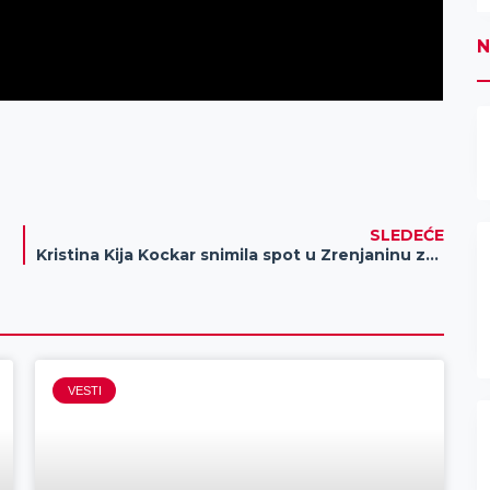
N
SLEDEĆE
Kristina Kija Kockar snimila spot u Zrenjaninu za novu pesmu „Zlatan“ (VIDEO)
VESTI