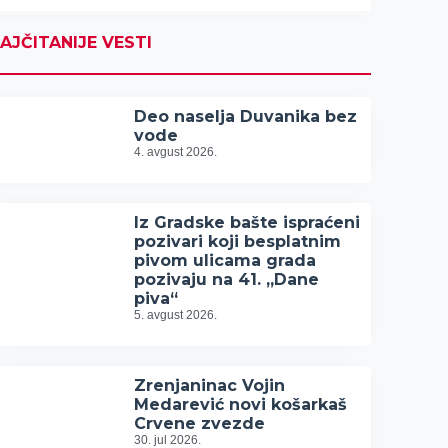
AJČITANIJE VESTI
Deo naselja Duvanika bez
vode
4. avgust 2026.
Iz Gradske bašte ispraćeni
pozivari koji besplatnim
pivom ulicama grada
pozivaju na 41. „Dane
piva“
5. avgust 2026.
Zrenjaninac Vojin
Medarević novi košarkaš
Crvene zvezde
30. jul 2026.