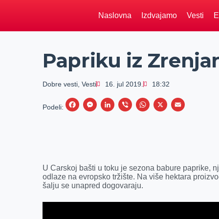
Naslovna
Izdvajamo
Vesti
E
Papriku iz Zrenja
Dobre vesti
,
Vesti
16. jul 2019.
18:32
F
M
L
V
W
X
E
Podeli:
a
e
i
i
h
m
c
s
n
b
a
a
e
s
k
e
t
i
b
e
e
r
s
l
U Carskoj bašti u toku je sezona babure paprike, n
o
n
d
A
odlaze na evropsko tržište. Na više hektara proizvo
šalju se unapred dogovaraju.
o
g
I
p
k
e
n
p
r