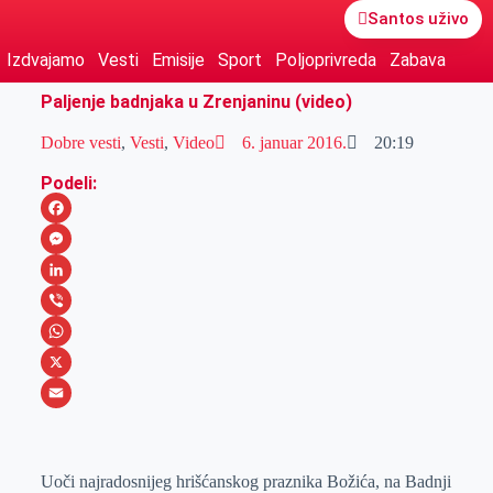
Santos uživo
Izdvajamo
Vesti
Emisije
Sport
Poljoprivreda
Zabava
Paljenje badnjaka u Zrenjaninu (video)
Dobre vesti
,
Vesti
,
Video
6. januar 2016.
20:19
Podeli:
F
a
M
c
e
L
e
s
i
V
b
s
n
i
W
o
e
k
b
h
X
o
n
e
e
a
E
k
g
d
r
t
m
Uoči najradosnijeg hrišćanskog praznika Božića, na Badnji
e
I
s
a