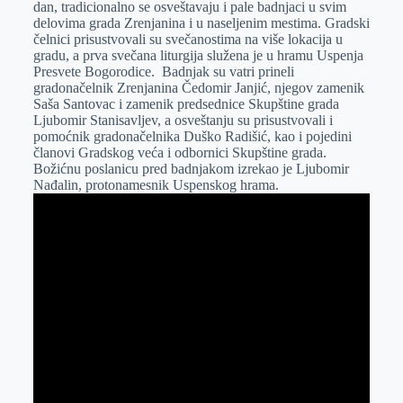
dan, tradicionalno se osveštavaju i pale badnjaci u svim
r
n
A
i
delovima grada Zrenjanina i u naseljenim mestima. Gradski
čelnici prisustvovali su svečanostima na više lokacija u
p
l
gradu, a prva svečana liturgija služena je u hramu Uspenja
p
Presvete Bogorodice. Badnjak su vatri prineli
gradonačelnik Zrenjanina Čedomir Janjić, njegov zamenik
Saša Santovac i zamenik predsednice Skupštine grada
Ljubomir Stanisavljev, a osveštanju su prisustvovali i
pomoćnik gradonačelnika Duško Radišić, kao i pojedini
članovi Gradskog veća i odbornici Skupštine grada.
Božićnu poslanicu pred badnjakom izrekao je Ljubomir
Nađalin, protonamesnik Uspenskog hrama.