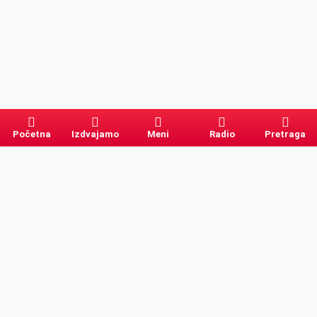
Početna
Izdvajamo
Meni
Radio
Pretraga
Pretraga
Kategorije
Ostalo
Naslovna