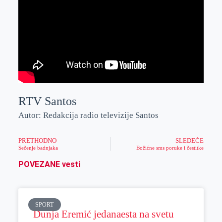
RTV Santos
Autor: Redakcija radio televizije Santos
PRETHODNO
SLEDEĆE
Sečenje badnjaka
Božićne sms poruke i čestitke
POVEZANE vesti
SPORT
Dunja Eremić jedanaesta na svetu