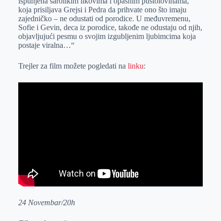
ispunjena šarolikim likovima i opasnim pustolovinama,
koja prisiljava Grejsi i Pedra da prihvate ono što imaju
zajedničko – ne odustati od porodice. U međuvremenu,
Sofie i Gevin, deca iz porodice, takođe ne odustaju od njih,
objavljujući pesmu o svojim izgubljenim ljubimcima koja
postaje viralna…“
Trejler za film možete pogledati na
linku
:
24 Novembar/20h