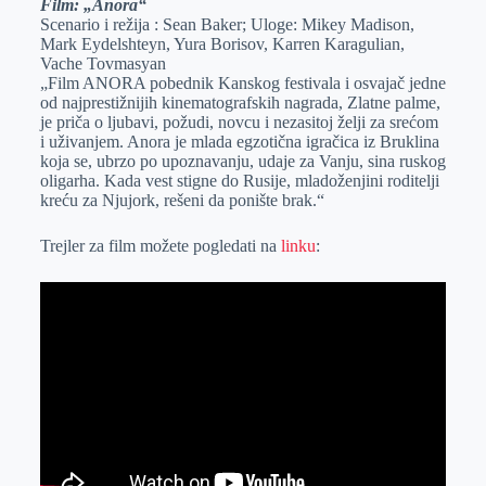
Film: „Anora“
Scenario i režija : Sean Baker; Uloge: Mikey Madison,
Mark Eydelshteyn, Yura Borisov, Karren Karagulian,
Vache Tovmasyan
„Film ANORA pobednik Kanskog festivala i osvajač jedne
od najprestižnijih kinematografskih nagrada, Zlatne palme,
je priča o ljubavi, požudi, novcu i nezasitoj želji za srećom
i uživanjem. Anora je mlada egzotična igračica iz Bruklina
koja se, ubrzo po upoznavanju, udaje za Vanju, sina ruskog
oligarha. Kada vest stigne do Rusije, mladoženjini roditelji
kreću za Njujork, rešeni da ponište brak.“
Trejler za film možete pogledati na
linku
: