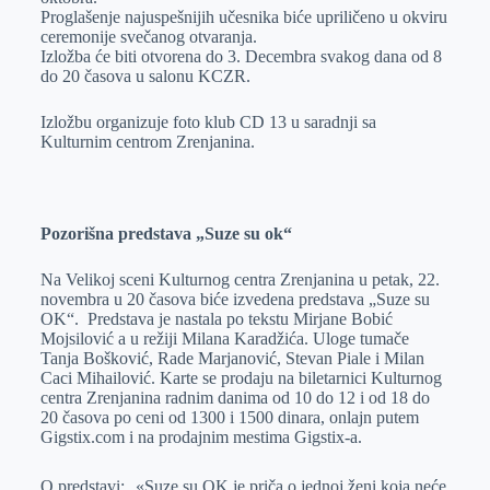
Proglašenje najuspešnijih učesnika biće upriličeno u okviru
ceremonije svečanog otvaranja.
Izložba će biti otvorena do 3. Decembra svakog dana od 8
do 20 časova u salonu KCZR.
Izložbu organizuje foto klub CD 13 u saradnji sa
Kulturnim centrom Zrenjanina.
Pozorišna predstava „Suze su ok“
Na Velikoj sceni Kulturnog centra Zrenjanina u petak, 22.
novembra u 20 časova biće izvedena predstava „Suze su
OK“. Predstava je nastala po tekstu Mirjane Bobić
Mojsilović a u režiji Milana Karadžića. Uloge tumače
Tanja Bošković, Rade Marjanović, Stevan Piale i Milan
Caci Mihailović. Karte se prodaju na biletarnici Kulturnog
centra Zrenjanina radnim danima od 10 do 12 i od 18 do
20 časova po ceni od 1300 i 1500 dinara, onlajn putem
Gigstix.com i na prodajnim mestima Gigstix-a.
O predstavi: «Suze su OK je priča o jednoj ženi koja neće