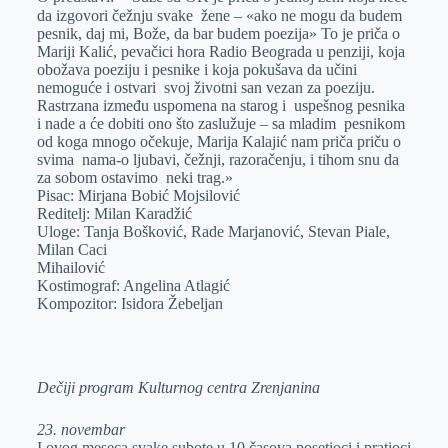
da izgovori čežnju svake žene – «ako ne mogu da budem
pesnik, daj mi, Bože, da bar budem poezija» To je priča o
Mariji Kalić, pevačici hora Radio Beograda u penziji, koja
obožava poeziju i pesnike i koja pokušava da učini
nemoguće i ostvari svoj životni san vezan za poeziju.
Rastrzana između uspomena na starog i uspešnog pesnika
i nade a će dobiti ono što zaslužuje – sa mladim pesnikom
od koga mnogo očekuje, Marija Kalajić nam priča priču o
svima nama-o ljubavi, čežnji, razoračenju, i tihom snu da
za sobom ostavimo neki trag.»
Pisac: Mirjana Bobić Mojsilović
Reditelj: Milan Karadžić
Uloge: Tanja Bošković, Rade Marjanović, Stevan Piale,
Milan Caci
Mihailović
Kostimograf: Angelina Atlagić
Kompozitor: Isidora Žebeljan
Dečiji program Kulturnog centra Zrenjanina
23. novembar
I ovog meseca svake subote u 10 časova posetioci i pratioci