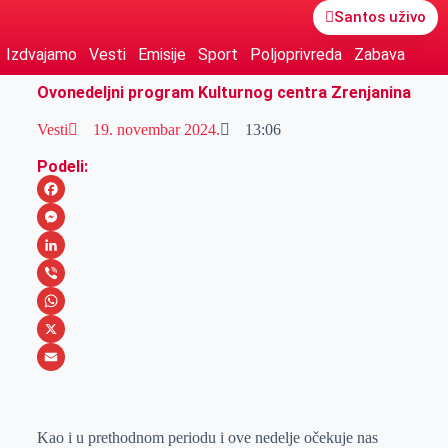
Santos uživo
Izdvajamo
Vesti
Emisije
Sport
Poljoprivreda
Zabava
Ovonedeljni program Kulturnog centra Zrenjanina
Vesti
19. novembar 2024.
13:06
Podeli:
F
a
M
c
e
L
e
s
i
V
b
s
n
i
W
o
e
k
b
h
X
o
n
e
e
a
E
k
g
d
r
t
m
Kao i u prethodnom periodu i ove nedelje očekuje nas
e
I
s
a