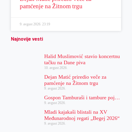
pamćenje na Žitnom trgu
9. avgust 2026.
23:19
Najnovije vesti
Halid Muslimović stavio koncertnu
tačku na Dane piva
10. avgust 2026.
Dejan Matić priredio veče za
pamćenje na Žitnom trgu
9. avgust 2026.
Gospon Tamburaši i tambure poj…
9. avgust 2026.
Mladi kajakaši blistali na XV
Međunarodnoj regati „Begej 2026“
9. avgust 2026.