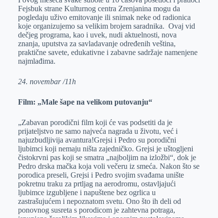
Fejsbuk strane Kulturnog centra Zrenjanina mogu da
pogledaju uživo emitovanje ili snimak neke od radionica
koje organizujemo sa velikim brojem saradnika. Ovaj vid
dečjeg programa, kao i uvek, nudi aktuelnosti, nova
znanja, uputstva za savladavanje određenih veština,
praktične savete, edukativne i zabavne sadržaje namenjene
najmlađima.
24. novembar /11h
Film: „Male šape na velikom putovanju“
„Zabavan porodični film koji će vas podsetiti da je
prijateljstvo ne samo najveća nagrada u životu, već i
najuzbudljivija avantura!Grejsi i Pedro su porodični
ljubimci koji nemaju ništa zajedničko. Grejsi je uštogljeni
čistokrvni pas koji se smatra „najboljim na izložbi“, dok je
Pedro drska mačka koja voli večeru iz smeća. Nakon što se
porodica preseli, Grejsi i Pedro svojim svađama unište
pokretnu traku za prtljag na aerodromu, ostavljajući
ljubimce izgubljene i napuštene bez ogrlica u
zastrašujućem i nepoznatom svetu. Ono što ih deli od
ponovnog susreta s porodicom je zahtevna potraga,