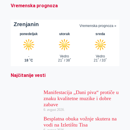
Vremenska prognoza
Najčitanije vesti
Manifestacija „Dani piva“ protiče u
znaku kvalitetne muzike i dobre
zabave
6. avgust 2026.
Besplatna obuka vožnje skutera na
vodi na Izletištu Tisa
6. avgust 2026.