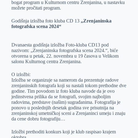
bogat program u Kulturnom centru Zrenjanina, u nastavku
r
n
A
i
možete pročitati program.
p
l
Godišnja izložba foto kluba CD 13
„Zrenjaninska
p
fotografska scena 2024“
Dvanaesta godišnja izložba Foto-kluba CD13 pod
nazivom: „Zrenjaninska fotografska scena 2024.“, biće
otvorena u petak, 22. novembra u 19 časova u Velikom
salonu Kulturnog centra Zrenjanina.
O izložbi:
Izložba se organizuje sa namerom da prezentuje radove
zrenjaninskih fotografa koji su nastali tokom prethodne dve
godine. Tim povodom iz foto kluba navode da je ovo
jedinstvena prilika da se fotografi, svojim najboljim
radovima, predstave (našim) sugrađanima. Fotografija je
ponovo u poslednjih desetak godina sve prisutnija na
zrenjaninskoj umetničkoj sceni a Zrenjaninci umeju i znaju
da cene dobru fotografiju…
Izložbi prethoditi konkurs koji je klub raspisao krajem
oktobra.