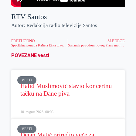
RTV Santos
Autor: Redakcija radio televizije Santos
PRETHODNO
SLEDEĆE
Specijalna ponuda Kaštela Ečka tokom novembra – 15% na sve
Sastanak povodom novog Plana monitoringa za klasičnu i afričku kugu svinja
POVEZANE vesti
VESTI
Halid Muslimović stavio koncertnu
tačku na Dane piva
10. avgust 2026.
00:08
VESTI
Dejan Matić priredio veče za