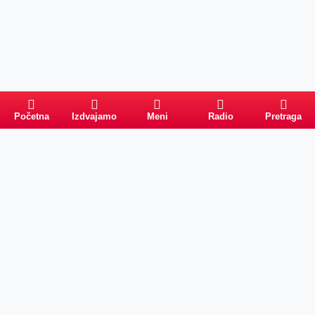
Početna
Izdvajamo
Meni
Radio
Pretraga
Pretraga
Kategorije
Ostalo
Naslovna
Izdvajamo