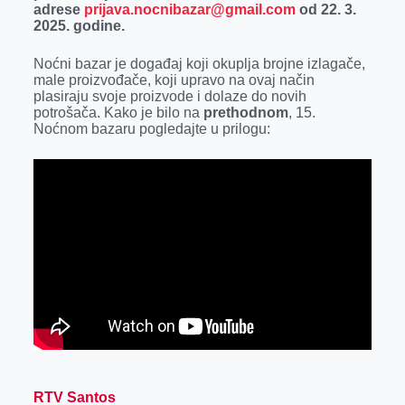
adrese
prijava.nocnibazar@gmail.com
r
od 22. 3.
2025. godine.
Noćni bazar je događaj koji okuplja brojne izlagače,
male proizvođače, koji upravo na ovaj način
plasiraju svoje proizvode i dolaze do novih
potrošača. Kako je bilo na
prethodnom
, 15.
Noćnom bazaru pogledajte u prilogu:
RTV Santos