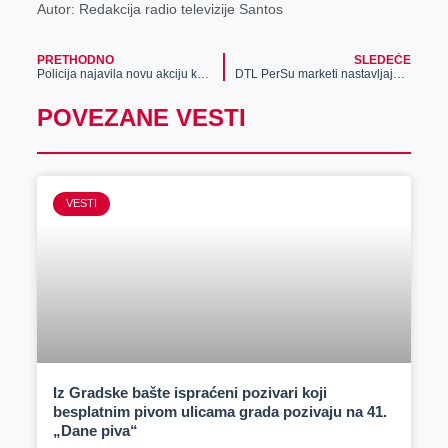
Autor: Redakcija radio televizije Santos
PRETHODNO
SLEDEĆE
Policija najavila novu akciju kontrole saobraćaja
DTL PerSu marketi nastavljaju da šire svoju mrežu – otvoren 14. objekat u Beogradu!
POVEZANE VESTI
VESTI
Iz Gradske bašte ispraćeni pozivari koji
besplatnim pivom ulicama grada pozivaju na 41.
„Dane piva“