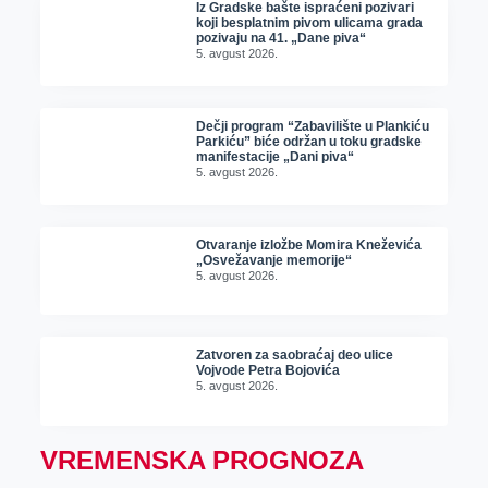
Iz Gradske bašte ispraćeni pozivari
koji besplatnim pivom ulicama grada
pozivaju na 41. „Dane piva“
5. avgust 2026.
Dečji program “Zabavilište u Plankiću
Parkiću” biće održan u toku gradske
manifestacije „Dani piva“
5. avgust 2026.
Otvaranje izložbe Momira Kneževića
„Osvežavanje memorije“
5. avgust 2026.
Zatvoren za saobraćaj deo ulice
Vojvode Petra Bojovića
5. avgust 2026.
VREMENSKA PROGNOZA