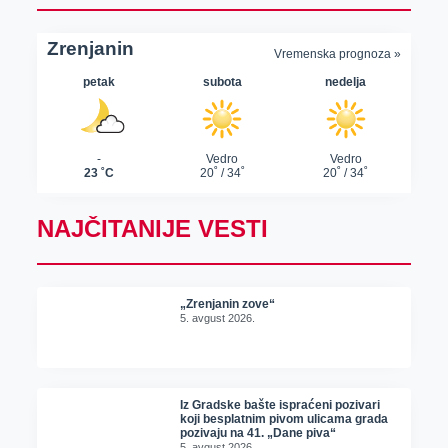
NAJČITANIJE VESTI
„Zrenjanin zove“
5. avgust 2026.
Iz Gradske bašte ispraćeni pozivari
koji besplatnim pivom ulicama grada
pozivaju na 41. „Dane piva“
5. avgust 2026.