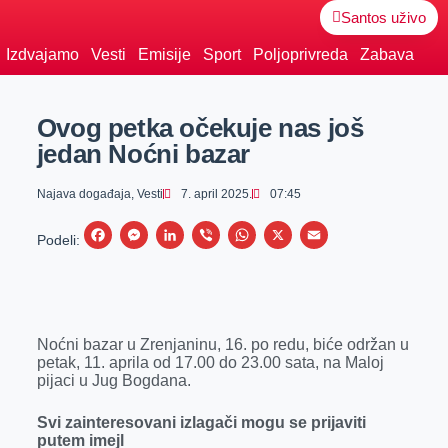
Santos uživo
Izdvajamo
Vesti
Emisije
Sport
Poljoprivreda
Zabava
Ovog petka očekuje nas još
jedan Noćni bazar
Najava događaja
,
Vesti
7. april 2025.
07:45
F
M
L
V
W
X
E
Podeli:
a
e
i
i
h
m
c
s
n
b
a
a
e
s
k
e
t
i
Noćni bazar u Zrenjaninu, 16. po redu, biće održan u
b
e
e
r
s
l
petak, 11. aprila od 17.00 do 23.00 sata, na Maloj
o
n
d
A
pijaci u Jug Bogdana.
o
g
I
p
Svi zainteresovani izlagači mogu se prijaviti
k
e
n
p
putem imejl