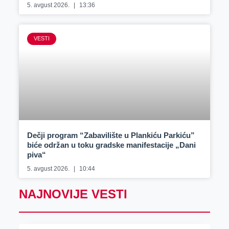
5. avgust 2026.
13:36
VESTI
Dečji program “Zabavilište u Plankiću Parkiću”
biće održan u toku gradske manifestacije „Dani
piva“
5. avgust 2026.
10:44
NAJNOVIJE VESTI