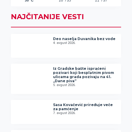
NAJČITANIJE VESTI
Deo naselja Duvanika bez vode
4. avgust 2026.
Iz Gradske bašte ispraćeni
pozivari koji besplatnim pivom
ulicama grada pozivaju na 41.
„Dane piva“
5. avgust 2026.
Sasa Kovačević priređuje veče
za pamćenje
7. avgust 2026.