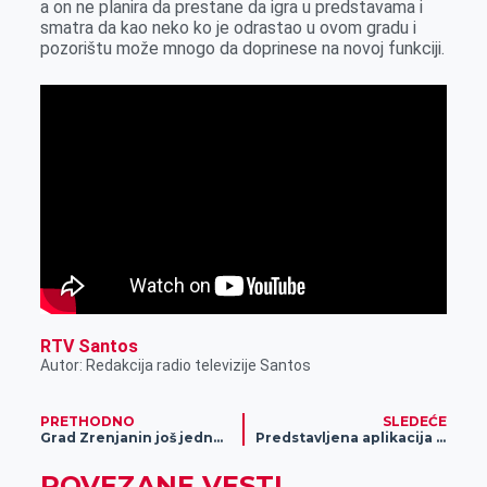
a on ne planira da prestane da igra u predstavama i
o
g
I
p
smatra da kao neko ko je odrastao u ovom gradu i
k
e
n
p
pozorištu može mnogo da doprinese na novoj funkciji.
r
RTV Santos
Autor: Redakcija radio televizije Santos
PRETHODNO
SLEDEĆE
Grad Zrenjanin još jednom je izašao u susret zakupcima poslovnog prostora
Predstavljena aplikacija DDOR Tera
POVEZANE VESTI