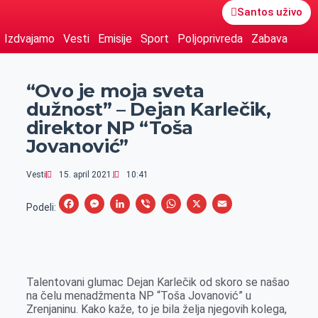
Santos uživo
Izdvajamo
Vesti
Emisije
Sport
Poljoprivreda
Zabava
“Ovo je moja sveta
dužnost” – Dejan Karlečik,
direktor NP “Toša
Jovanović”
Vesti
15. april 2021.
10:41
F
M
L
V
W
X
E
Podeli:
a
e
i
i
h
m
c
s
n
b
a
a
e
s
k
e
t
i
Talentovani glumac Dejan Karlečik od skoro se našao
b
e
e
r
s
l
na čelu menadžmenta NP “Toša Jovanović” u
o
n
d
A
Zrenjaninu. Kako kaže, to je bila želja njegovih kolega,