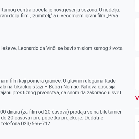
lturnog centra počela je nova jesenja sezona. U nedelju,
ni dečji film „Izumitelj,“ a u večernjem igrani film „Prva
a leševe, Leonardo da Vinči se bavi smislom samog života
“
i nam film koji pomera granice. U glavnim ulogama Rade
ala na trkačkoj stazi – Beba i Nemac. Njihova opsesija
svajanu prestižnog prvenstva, sa snom da zakorače u svet
V
300 dinara (za film od 20 časova) prodaju se na biletarnici
 do 20 časova i pre početka projekcije. Dodatne
oj telefona 023/566-712.