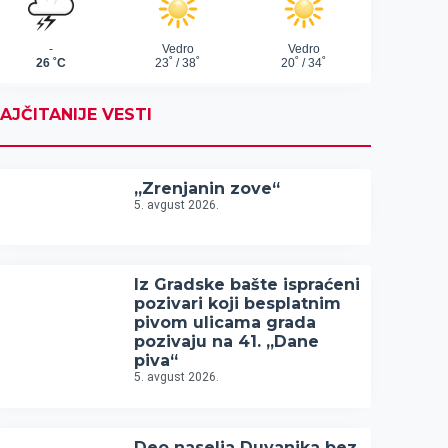
AJČITANIJE VESTI
„Zrenjanin zove“
5. avgust 2026.
Iz Gradske bašte ispraćeni
pozivari koji besplatnim
pivom ulicama grada
pozivaju na 41. „Dane
piva“
5. avgust 2026.
Deo naselja Duvanika bez