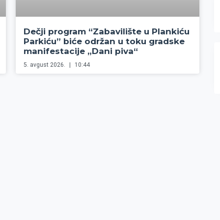
Dečji program “Zabavilište u Plankiću
Parkiću” biće održan u toku gradske
manifestacije „Dani piva“
5. avgust 2026.
10:44