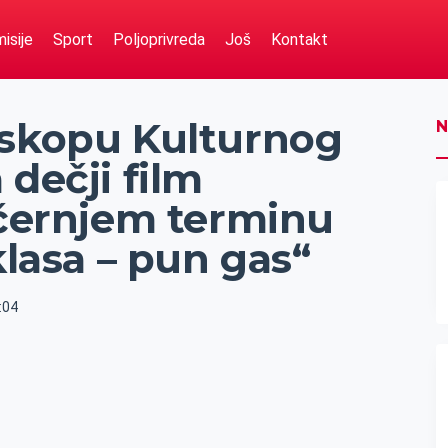
isije
Sport
Poljoprivreda
Još
Kontakt
oskopu Kulturnog
N
 dečji film
ečernjem terminu
 klasa – pun gas“
:04