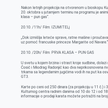
b
e
e
r
s
l
Nakon letnjih projekcija na otvorenom u bioskopu Ku
o
n
d
A
20. oktobra u jutarnjem terminu na programu je animira
klasa – pun gas“.
o
g
I
p
k
e
n
p
20.10. /11h/ Film: IZUMITELj
r
„Dok izmišlja leteće sprave, ratne mašine i proučav
uz pomoć francuske princeze Margarite od Navare.
20.10. /20h/ Film: PRVA KLASA – PUN GAS
U svetu u kojem brzina i strast kroje sudbine, dolaz
Ćosić i Miodrag Radonjić kao dva neprikosnovena riv
trkama sa legendarnim jugićima vodi ih na put ka o
GT3.
Karte po ceni od 250 dinara (za projekciju u 11 č.) i 
Kulturnog centra radnim danima od 10 do 12 i od 18
informacije o prodaji karata možete potražiti na br