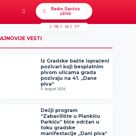
Radio Santos
uživo
FB
IG
YT
AJNOVIJE VESTI
Iz Gradske bašte ispraćeni
pozivari koji besplatnim
pivom ulicama grada
pozivaju na 41. „Dane
piva“
5. avgust 2026.
Dečji program
“Zabavilište u Plankiću
Parkiću” biće održan u
toku gradske
manifestacije „Dani piva“