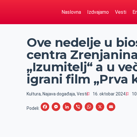
Naslovna
Izdvajamo
Vesti
Em
Ove nedelje u bi
centra Zrenjanina
„Izumitelj“ a u v
igrani film „Prva
Kultura
,
Najava događaja
,
Vesti
16. oktobar 2024.
10
F
M
L
V
W
X
E
Podeli:
a
e
i
i
h
m
c
s
n
b
a
a
e
s
k
e
t
i