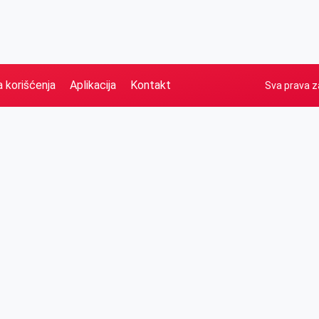
a korišćenja
Aplikacija
Kontakt
Sva prava z
Naslovna
Izdvajamo
FB
IG
YT
O nama
Vesti