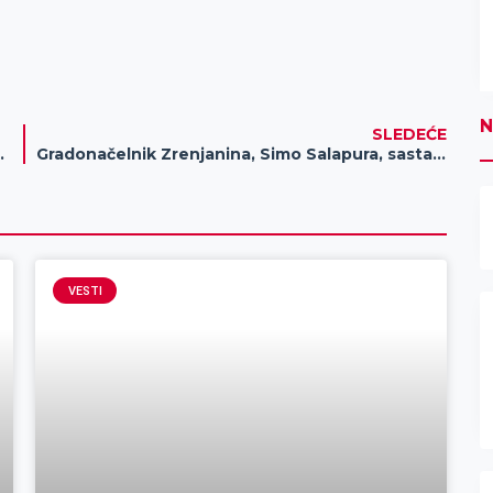
N
SLEDEĆE
ila” Ane Milosavljević
Gradonačelnik Zrenjanina, Simo Salapura, sastao se sa gradonačelnikom Jantaja, Džengom Dejanom
VESTI