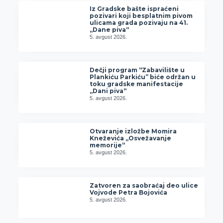
Iz Gradske bašte ispraćeni
pozivari koji besplatnim pivom
ulicama grada pozivaju na 41.
„Dane piva“
5. avgust 2026.
Dečji program “Zabavilište u
Plankiću Parkiću” biće održan u
toku gradske manifestacije
„Dani piva“
5. avgust 2026.
Otvaranje izložbe Momira
Kneževića „Osvežavanje
memorije“
5. avgust 2026.
Zatvoren za saobraćaj deo ulice
Vojvode Petra Bojovića
5. avgust 2026.