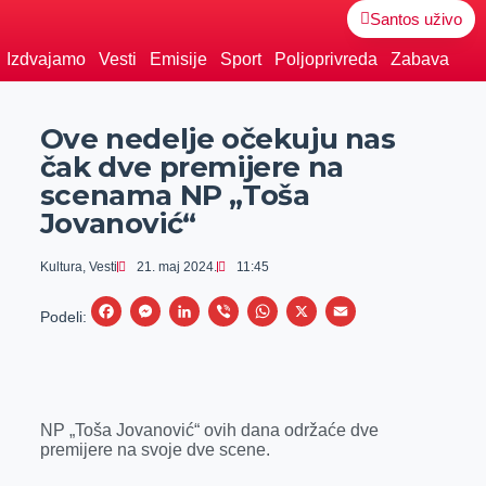
Santos uživo
Izdvajamo
Vesti
Emisije
Sport
Poljoprivreda
Zabava
Ove nedelje očekuju nas
čak dve premijere na
scenama NP „Toša
Jovanović“
Kultura
,
Vesti
21. maj 2024.
11:45
F
M
L
V
W
X
E
Podeli:
a
e
i
i
h
m
c
s
n
b
a
a
e
s
k
e
t
i
NP „Toša Jovanović“ ovih dana održaće dve
b
e
e
r
s
l
premijere na svoje dve scene.
o
n
d
A