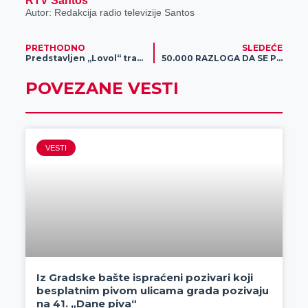
RTV Santos
Autor: Redakcija radio televizije Santos
PRETHODNO
SLEDEĆE
Predstavljen „Lovol“ traktor najnovije generacije na 91. Međunarodnom poljoprivrednom sajmu
50.000 RAZLOGA DA SE PRIDRUŽIŠ: Zabavi se i preuzmi BONUS SVAKOG ČETVRTKA!
POVEZANE VESTI
VESTI
Iz Gradske bašte ispraćeni pozivari koji
besplatnim pivom ulicama grada pozivaju
na 41. „Dane piva“