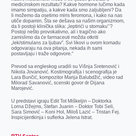
medicinskom rezultatu? Kakve hormone lučimo kada
imamo simpatiju, a kakve kada smo zaljubljeni? Da
li možemo da osetimo miris feromona, i kako na nas
utiče dopamin. Šta se dešava sa našim organizmom,
da li postoji klinička slika: „leptirići u stomaku’’?
Postoji nešto provokativno, ali i tragično ako
zamislimo da će farmaceuti možda otkriti
„lek/stimulans za ljubav”. Svi likovi u ovom komadu
odgovaraju na ova pitanja, nekada ih sami
postavljaju i traže odgovore.“
Prevod sa engleskog uradili su Višnja Sretenović i
Nikola Jovanović. Kostimografija i scenografija je
Lara Bunčić, kompozitor Marija Balubdžić, video rad
Milorad Savanović, scenski govor dr Dijana
Marojević.
U predstavi igraju Edit Tot Miškeljin – Doktorka
Lorna Džejms, Stefan Juanin – Doktor Tobi Seli,
Sara Simović – Koni Hol, Miloš Lazić – Tristan Fej.
Inspicijentkinja i suflerka Jelena Istrat.