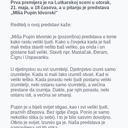
o
g
I
p
Prva premijera je na Lutkarskoj sceni u utorak,
21. maja, u 18 časova, a u pitanju je predstava
k
e
n
p
„MIša Pupin Idvorski“
r
Reditelj o ovoj predstavi kaže:
„Miša Pupin Idvorski je (pozorišna) predstava o tome
kako rastu veliki ljudi. Kako u čovjeka kada je baš
mali treba staviti nešto baš veliko, pa onda i on
postane baš veliki. Staviti npr. Maslačak, Đeram,
Čigru i Uspavanku.
U djetinjstvu su svi izumitelji. Djetinjstvo izumi samo
izumitelje. Kada si mali lako izumiš stvari. Kad si
veliki teško. Kada porastu neki ljudi postanu veliki
izumitelji, neki ostanu samo izumitelji, a većina
prestane da izumlja. Dakle, par njih porastu, neki
ostanu isti, a većina se smanji.
Pupin je u bijeli svijet stigao, kao i svi veliki ljudi,
praznih džepova. Bez igdje ičega. Ponio je samo
nekoliko slika (u sebi). I to je bilo sasvim dovoljno.
Otkrio je svijet. Izumio ga je. Naša predstava je
napravljena od tih slika.