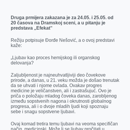
Druga prmijera zakazana je za 24.05. i 25.05. od
20 časova na Dramskoj sceni, a u pitanju je
predstava „Efekat“
Režiju potpisuje Đorđe Nešović, a o ovoj predstavi
kaže:
„Ljubav kao proces hemijskog ili organskog
delovanja?
Zaljubljenost je najneuhvatljiviji deo čovekove
prirode, a danas, u 21. veku možda je došao trenutak
da se uhvati i njome ovlada. Ovakav progres
medicine je veličanstven, ali i zastrašujuć. Ovo je
priča o položaju mladog čoveka danas, zarobljenog
između sopstvenih nagona i okrutnosti globalnog
progresa, ali i o dvoje mladih ljudi koji spoznaju
sebe i snagu sopstvene ljubavi.
Ovaj komad tretira temu ljubavi na veoma specifičan
način, medicinski. Može li se ljubav pročitati u