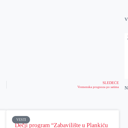
V
SLEDEĆE
Vremenska prognoza po satima
Na
VESTI
Dečji program “Zabavilište u Plankiću