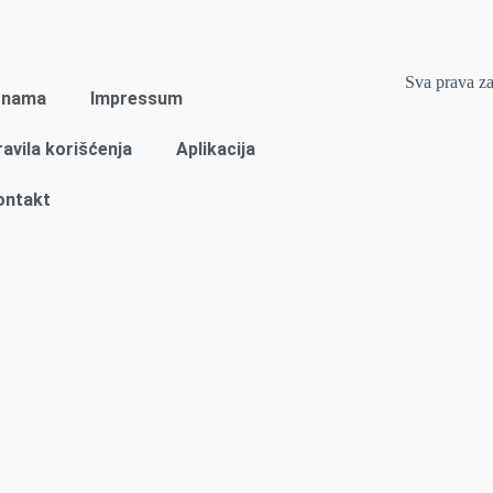
Sva prava z
 nama
Impressum
ravila korišćenja
Aplikacija
ontakt
Naslovna