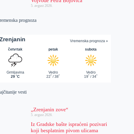
Vojvode Petra Bojovića
5. avgust 2026.
remenska prognoza
jčitanije vesti
„Zrenjanin zove“
5. avgust 2026.
Iz Gradske bašte ispraćeni pozivari
koji besplatnim pivom ulicama