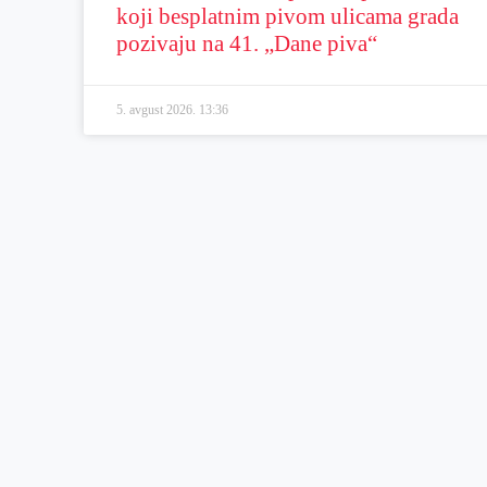
koji besplatnim pivom ulicama grada
pozivaju na 41. „Dane piva“
5. avgust 2026.
13:36