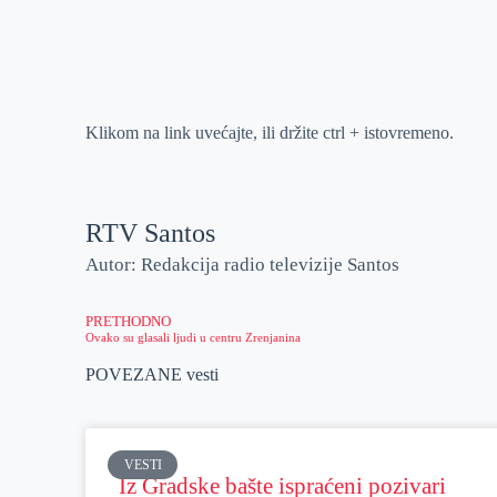
r
n
A
i
p
l
p
Klikom na link uvećajte, ili držite ctrl + istovremeno.
RTV Santos
Autor: Redakcija radio televizije Santos
PRETHODNO
Ovako su glasali ljudi u centru Zrenjanina
POVEZANE vesti
VESTI
Iz Gradske bašte ispraćeni pozivari