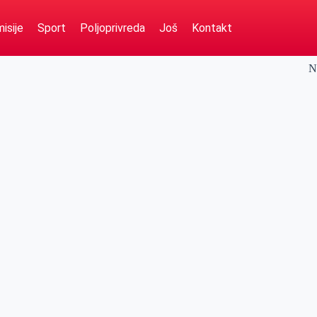
isije
Sport
Poljoprivreda
Još
Kontakt
N