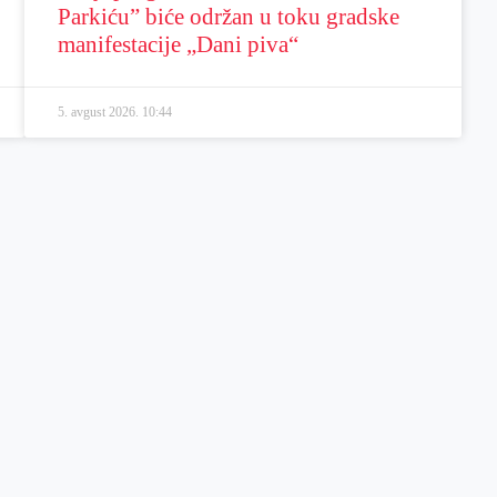
Parkiću” biće održan u toku gradske
manifestacije „Dani piva“
5. avgust 2026.
10:44