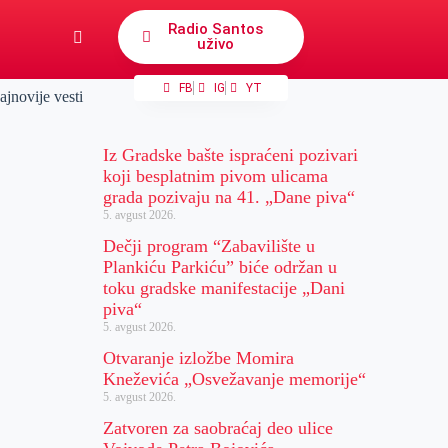
Radio Santos
uživo
FB
IG
YT
ajnovije vesti
Iz Gradske bašte ispraćeni pozivari
koji besplatnim pivom ulicama
grada pozivaju na 41. „Dane piva“
5. avgust 2026.
Dečji program “Zabavilište u
Plankiću Parkiću” biće održan u
toku gradske manifestacije „Dani
piva“
5. avgust 2026.
Otvaranje izložbe Momira
Kneževića „Osvežavanje memorije“
5. avgust 2026.
Zatvoren za saobraćaj deo ulice