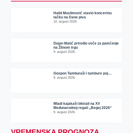
Halid Muslimović stavio koncertnu
tačku na Dane piva
10. avgust 2026.
Dejan Matić priredio veče za pamćenje
na Žitnom trgu
9. avgust 2026.
Gospon Tamburaši i tambure poj…
9. avgust 2026.
Mladi kajakaši blistali na XV
Međunarodnoj regati „Begej 2026“
9. avgust 2026.
VREMENSKA PROGNOZA