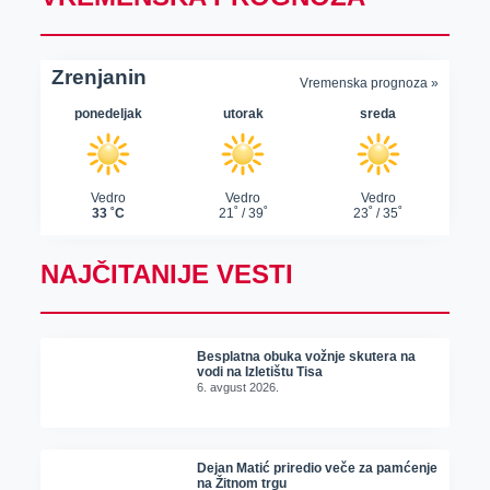
NAJČITANIJE VESTI
Besplatna obuka vožnje skutera na
vodi na Izletištu Tisa
6. avgust 2026.
Dejan Matić priredio veče za pamćenje
na Žitnom trgu