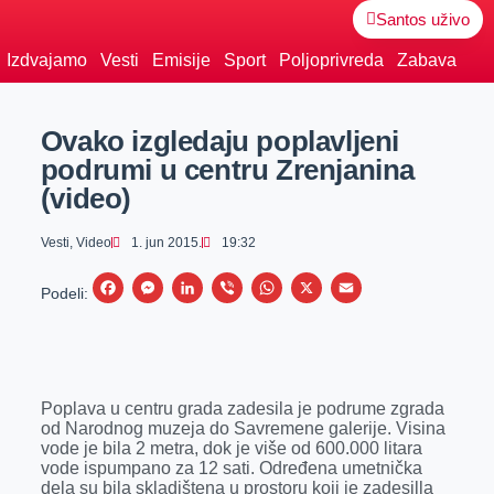
Santos uživo
Izdvajamo
Vesti
Emisije
Sport
Poljoprivreda
Zabava
Ovako izgledaju poplavljeni
podrumi u centru Zrenjanina
(video)
Vesti
,
Video
1. jun 2015.
19:32
F
M
L
V
W
X
E
Podeli:
a
e
i
i
h
m
c
s
n
b
a
a
e
s
k
e
t
i
Poplava u centru grada zadesila je podrume zgrada
b
e
e
r
s
l
od Narodnog muzeja do Savremene galerije. Visina
o
n
d
A
vode je bila 2 metra, dok je više od 600.000 litara
vode ispumpano za 12 sati. Određena umetnička
o
g
I
p
dela su bila skladištena u prostoru koji je zadesilla