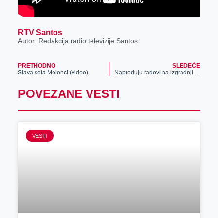
RTV Santos
Autor: Redakcija radio televizije Santos
PRETHODNO
SLEDEĆE
Slava sela Melenci (video)
Napreduju radovi na izgradnji Aviv ritejl parka u Zrenjaninu (foto)
POVEZANE VESTI
VESTI