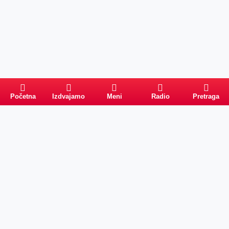
Početna
Izdvajamo
Meni
Radio
Pretraga
Pretraga
Kategorije
Ostalo
Naslovna