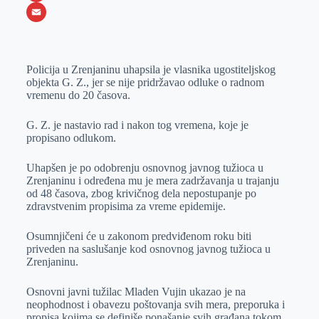
o
e
k
b
h
X
o
n
e
e
a
E
k
g
d
r
t
m
Policija u Zrenjaninu uhapsila je vlasnika ugostiteljskog
e
I
s
a
objekta G. Z., jer se nije pridržavao odluke o radnom
r
n
A
i
vremenu do 20 časova.
p
l
G. Z. je nastavio rad i nakon tog vremena, koje je
p
propisano odlukom.
Uhapšen je po odobrenju osnovnog javnog tužioca u
Zrenjaninu i određena mu je mera zadržavanja u trajanju
od 48 časova, zbog krivičnog dela nepostupanje po
zdravstvenim propisima za vreme epidemije.
Osumnjičeni će u zakonom predviđenom roku biti
priveden na saslušanje kod osnovnog javnog tužioca u
Zrenjaninu.
Osnovni javni tužilac Mladen Vujin ukazao je na
neophodnost i obavezu poštovanja svih mera, preporuka i
propisa kojima se definiše ponašanje svih građana tokom