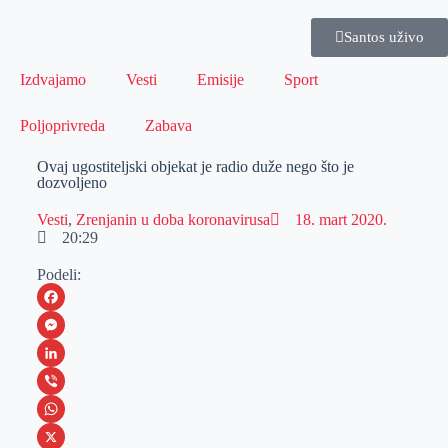
Santos uživo
Izdvajamo
Vesti
Emisije
Sport
Poljoprivreda
Zabava
Ovaj ugostiteljski objekat je radio duže nego što je
dozvoljeno
Vesti
,
Zrenjanin u doba koronavirusa
18. mart 2020.
20:29
Podeli:
F
a
M
c
e
L
e
s
i
V
b
s
n
i
W