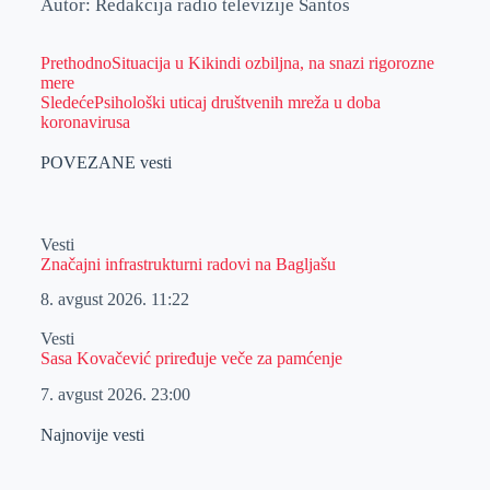
Autor: Redakcija radio televizije Santos
Prethodno
Situacija u Kikindi ozbiljna, na snazi rigorozne
mere
Sledeće
Psihološki uticaj društvenih mreža u doba
koronavirusa
POVEZANE vesti
Vesti
Značajni infrastrukturni radovi na Bagljašu
8. avgust 2026.
11:22
Vesti
Sasa Kovačević priređuje veče za pamćenje
7. avgust 2026.
23:00
Najnovije vesti