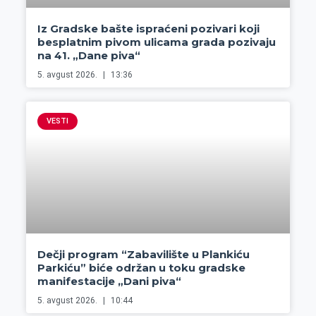
Iz Gradske bašte ispraćeni pozivari koji
besplatnim pivom ulicama grada pozivaju
na 41. „Dane piva“
5. avgust 2026.
13:36
VESTI
Dečji program “Zabavilište u Plankiću
Parkiću” biće održan u toku gradske
manifestacije „Dani piva“
5. avgust 2026.
10:44