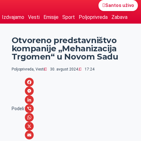
Santos uživo
Izdvajamo
Vesti
Emisije
Sport
Poljoprivreda
Zabava
Otvoreno predstavništvo
kompanije „Mehanizacija
Trgomen“ u Novom Sadu
Poljoprivreda
,
Vesti
30. avgust 2024.
17:24
F
a
M
c
e
L
Podeli:
e
s
i
V
b
s
n
i
W
o
e
k
b
h
X