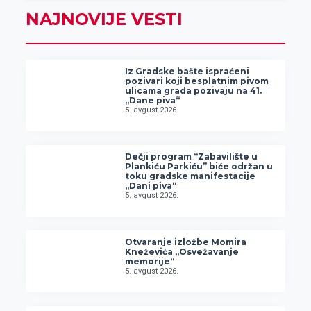
NAJNOVIJE VESTI
Iz Gradske bašte ispraćeni
pozivari koji besplatnim pivom
ulicama grada pozivaju na 41.
„Dane piva“
5. avgust 2026.
Dečji program “Zabavilište u
Plankiću Parkiću” biće održan u
toku gradske manifestacije
„Dani piva“
5. avgust 2026.
Otvaranje izložbe Momira
Kneževića „Osvežavanje
memorije“
5. avgust 2026.