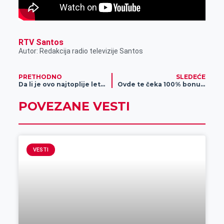
RTV Santos
Autor: Redakcija radio televizije Santos
PRETHODNO
SLEDEĆE
Da li je ovo najtoplije leto?
Ovde te čeka 100% bonusa – evo kako do 120.000 dinara!
POVEZANE VESTI
VESTI