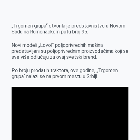
o
n
e
e
a
E
k
g
d
r
t
m
e
I
s
a
„Trgomen grupa“ otvorila je predstavništvo u Novom
r
n
A
i
Sadu na Rumenačkom putu broj 95.
p
l
Novi modeli „Lovol“ poljoprivrednih mašina
p
predstavljeni su poljoprivrednim proizvođačima koji se
sve više odlučuju za ovaj svetski brend.
Po broju prodatih traktora, ove godine, „Trgomen
grupa“ nalazi se na prvom mestu u Srbiji.