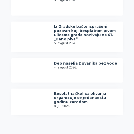
5. avgust 2026.
Iz Gradske bašte ispraćeni
pozivari koji besplatnim pivom
ulicama grada pozivaju na 41.
„Dane piva“
5. avgust 2026.
Deo naselja Duvanika bez vode
4. avgust 2026.
Besplatna školica plivanja
organizuje se jedanaestu
godinu zaredom
8. jul 2026.