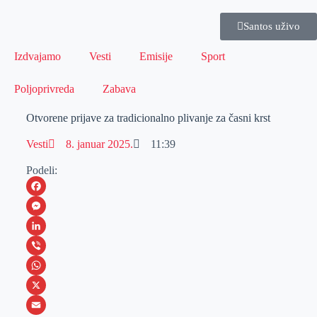
Santos uživo
Izdvajamo
Vesti
Emisije
Sport
Poljoprivreda
Zabava
Otvorene prijave za tradicionalno plivanje za časni krst
Vesti
8. januar 2025.
11:39
Podeli:
F
a
M
c
e
L
e
s
i
V
b
s
n
i
W
o
e
k
b
h
X