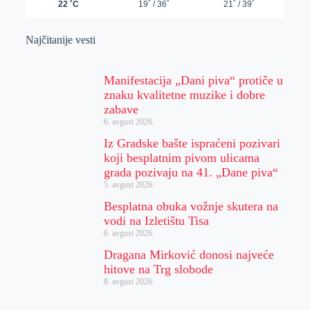
Najčitanije vesti
Manifestacija „Dani piva“ protiče u
znaku kvalitetne muzike i dobre
zabave
6. avgust 2026.
Iz Gradske bašte ispraćeni pozivari
koji besplatnim pivom ulicama
grada pozivaju na 41. „Dane piva“
5. avgust 2026.
Besplatna obuka vožnje skutera na
vodi na Izletištu Tisa
6. avgust 2026.
Dragana Mirković donosi najveće
hitove na Trg slobode
8. avgust 2026.