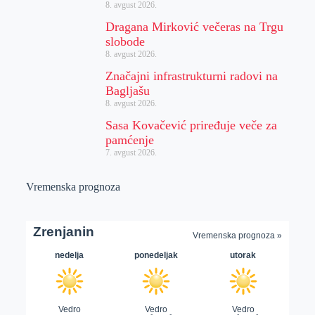
8. avgust 2026.
Dragana Mirković večeras na Trgu
slobode
8. avgust 2026.
Značajni infrastrukturni radovi na
Bagljašu
8. avgust 2026.
Sasa Kovačević priređuje veče za
pamćenje
7. avgust 2026.
Vremenska prognoza