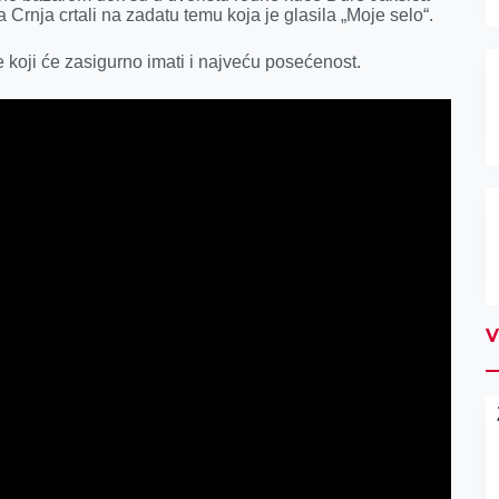
Crnja crtali na zadatu temu koja je glasila „Moje selo“.
 koji će zasigurno imati i najveću posećenost.
V