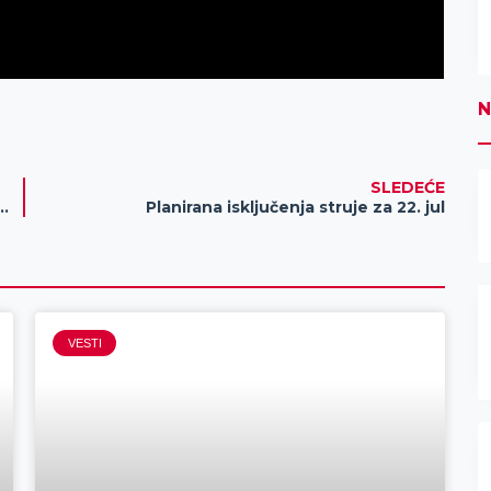
N
SLEDEĆE
ektakularno izdanje, jedinstvena atmosfera i duhovno iskustvo
Planirana isključenja struje za 22. jul
VESTI