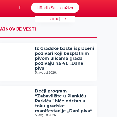
Radio Santos uživo
FB
IG
YT
AJNOVIJE VESTI
Iz Gradske bašte ispraćeni
pozivari koji besplatnim
pivom ulicama grada
pozivaju na 41. „Dane
piva“
5. avgust 2026.
Dečji program
“Zabavilište u Plankiću
Parkiću” biće održan u
toku gradske
manifestacije „Dani piva“
5. avgust 2026.