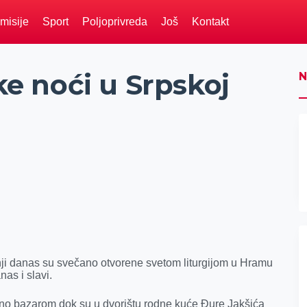
misije
Sport
Poljoprivreda
Još
Kontakt
 noći u Srpskoj
N
i danas su svečano otvorene svetom liturgijom u Hramu
as i slavi.
o bazarom dok su u dvorištu rodne kuće Đure Jakšića