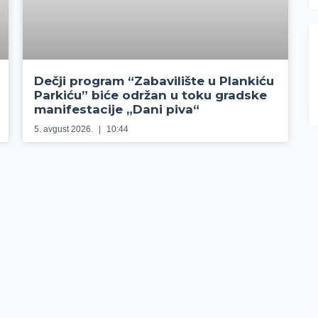
Dečji program “Zabavilište u Plankiću
Parkiću” biće održan u toku gradske
manifestacije „Dani piva“
5. avgust 2026.
10:44