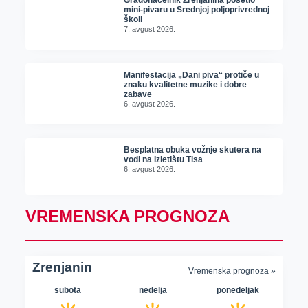
Gradonačelnik Zrenjanina posetio
mini-pivaru u Srednjoj poljoprivrednoj
školi
7. avgust 2026.
Manifestacija „Dani piva“ protiče u
znaku kvalitetne muzike i dobre
zabave
6. avgust 2026.
Besplatna obuka vožnje skutera na
vodi na Izletištu Tisa
6. avgust 2026.
VREMENSKA PROGNOZA