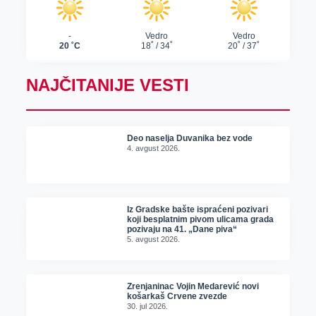
NAJČITANIJE VESTI
Deo naselja Duvanika bez vode
4. avgust 2026.
Iz Gradske bašte ispraćeni pozivari
koji besplatnim pivom ulicama grada
pozivaju na 41. „Dane piva“
5. avgust 2026.
Zrenjaninac Vojin Medarević novi
košarkaš Crvene zvezde
30. jul 2026.