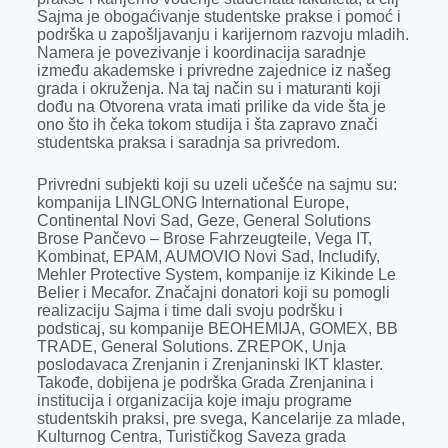
Sajma je obogaćivanje studentske prakse i pomoć i
podrška u zapošljavanju i karijernom razvoju mladih.
Namera je povezivanje i koordinacija saradnje
između akademske i privredne zajednice iz našeg
grada i okruženja. Na taj način su i maturanti koji
dođu na Otvorena vrata imati prilike da vide šta je
ono što ih čeka tokom studija i šta zapravo znači
studentska praksa i saradnja sa privredom.
Privredni subjekti koji su uzeli učešće na sajmu su:
kompanija LINGLONG International Europe,
Continental Novi Sad, Geze, General Solutions
Brose Pančevo – Brose Fahrzeugteile, Vega IT,
Kombinat, EPAM, AUMOVIO Novi Sad, Includify,
Mehler Protective System, kompanije iz Kikinde Le
Belier i Mecafor. Značajni donatori koji su pomogli
realizaciju Sajma i time dali svoju podršku i
podsticaj, su kompanije BEOHEMIJA, GOMEX, BB
TRADE, General Solutions. ZREPOK, Unja
poslodavaca Zrenjanin i Zrenjaninski IKT klaster.
Takođe, dobijena je podrška Grada Zrenjanina i
institucija i organizacija koje imaju programe
studentskih praksi, pre svega, Kancelarije za mlade,
Kulturnog Centra, Turističkog Saveza grada