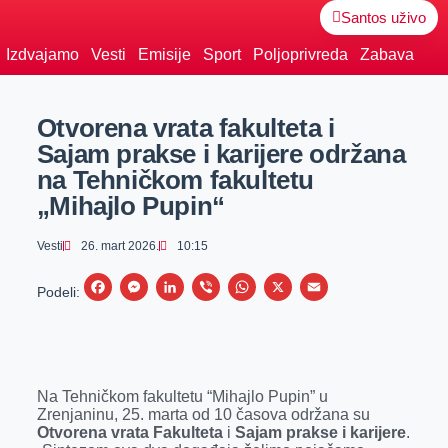
Santos uživo
Izdvajamo
Vesti
Emisije
Sport
Poljoprivreda
Zabava
Otvorena vrata fakulteta i
Sajam prakse i karijere održana
na Tehničkom fakultetu
„Mihajlo Pupin“
Vesti
26. mart 2026.
10:15
F
M
L
V
W
X
E
Podeli:
a
e
i
i
h
m
c
s
n
b
a
a
e
s
k
e
t
i
Na Tehničkom fakultetu “Mihajlo Pupin” u
b
e
e
r
s
l
Zrenjaninu, 25. marta od 10 časova održana su
o
n
d
A
Otvorena vrata Fakulteta
i
Sajam prakse i karijere
.