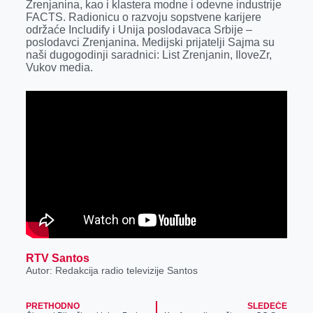
Zrenjanina, kao i klastera modne i odevne industrije
FACTS. Radionicu o razvoju sopstvene karijere
održaće Includify i Unija poslodavaca Srbije –
poslodavci Zrenjanina. Medijski prijatelji Sajma su
naši dugogodinji saradnici: List Zrenjanin, IloveZr,
Vukov media.
RTV Santos
Autor: Redakcija radio televizije Santos
PRETHODNO
SLEDEĆE