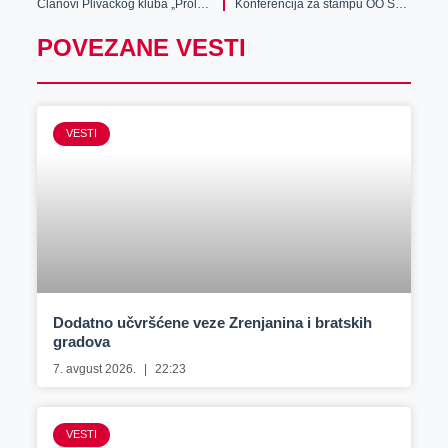
Članovi Plivačkog kluba „Proleter“ uspešni u Mariboru
Konferencija za štampu OO SNS Kula: najgnusnija laž blokadera do sada, izmišljenom pucnjavom do političkih poena
POVEZANE VESTI
VESTI
Dodatno učvršćene veze Zrenjanina i bratskih
gradova
7. avgust 2026.
22:23
VESTI