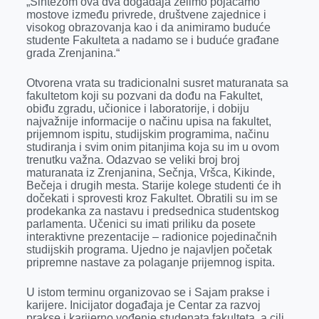
„Sintezom ova dva događaja želimo pojačamo
o
g
I
p
mostove između privrede, društvene zajednice i
k
e
n
p
visokog obrazovanja kao i da animiramo buduće
studente Fakulteta a nadamo se i buduće građane
r
grada Zrenjanina.“
Otvorena vrata su tradicionalni susret maturanata sa
fakultetom koji su pozvani da dođu na Fakultet,
obiđu zgradu, učionice i laboratorije, i dobiju
najvažnije informacije o načinu upisa na fakultet,
prijemnom ispitu, studijskim programima, načinu
studiranja i svim onim pitanjima koja su im u ovom
trenutku važna. Odazvao se veliki broj broj
maturanata iz Zrenjanina, Sečnja, Vršca, Kikinde,
Bečeja i drugih mesta. Starije kolege studenti će ih
dočekati i sprovesti kroz Fakultet. Obratili su im se
prodekanka za nastavu i predsednica studentskog
parlamenta. Učenici su imati priliku da posete
interaktivne prezentacije – radionice pojedinačnih
studijskih programa. Ujedno je najavljen početak
pripremne nastave za polaganje prijemnog ispita.
U istom terminu organizovao se i Sajam prakse i
karijere. Inicijator događaja je Centar za razvoj
prakse i karijerno vođenje studenata fakulteta, a cilj