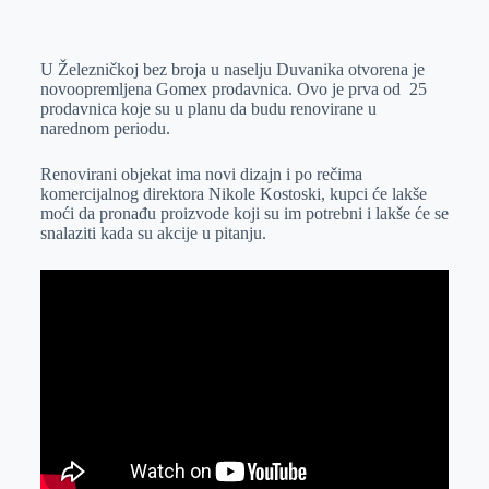
o
n
e
e
a
E
k
g
d
r
t
m
U Železničkoj bez broja u naselju Duvanika otvorena je
e
I
s
a
novoopremljena Gomex prodavnica. Ovo je prva od 25
r
n
A
i
prodavnica koje su u planu da budu renovirane u
narednom periodu.
p
l
p
Renovirani objekat ima novi dizajn i po rečima
komercijalnog direktora Nikole Kostoski, kupci će lakše
moći da pronađu proizvode koji su im potrebni i lakše će se
snalaziti kada su akcije u pitanju.