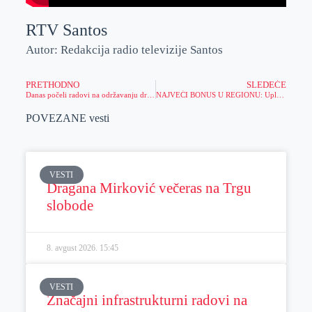
RTV Santos
Autor: Redakcija radio televizije Santos
PRETHODNO
SLEDEĆE
Danas počeli radovi na održavanju državnog puta Zrenjanin-Lazarevo
NAJVEĆI BONUS U REGIONU: Uplati karticom i osvoji čak 300% slot bonusa u Meridianu!
POVEZANE vesti
VESTI
Dragana Mirković večeras na Trgu
slobode
8. avgust 2026.
15:45
VESTI
Značajni infrastrukturni radovi na