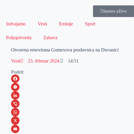
Santos uživo
Izdvajamo
Vesti
Emisije
Sport
Poljoprivreda
Zabava
Otvorena renovirana Gomexova prodavnica na Duvanici
Vesti
23. februar 2024.
14:51
Podeli:
F
a
M
c
e
L
e
s
i
V
b
s
n
i
W
o
e
k
b
h
X