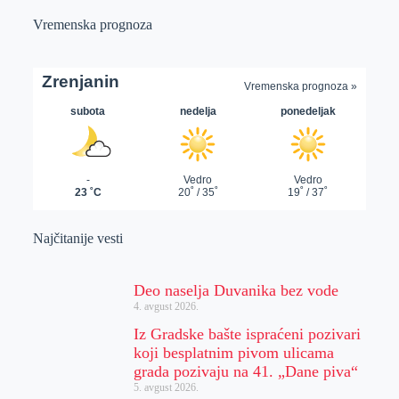
Vremenska prognoza
Najčitanije vesti
Deo naselja Duvanika bez vode
4. avgust 2026.
Iz Gradske bašte ispraćeni pozivari
koji besplatnim pivom ulicama
grada pozivaju na 41. „Dane piva“
5. avgust 2026.