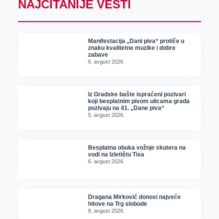
NAJČITANIJE VESTI
Manifestacija „Dani piva“ protiče u
znaku kvalitetne muzike i dobre
zabave
6. avgust 2026.
Iz Gradske bašte ispraćeni pozivari
koji besplatnim pivom ulicama grada
pozivaju na 41. „Dane piva“
5. avgust 2026.
Besplatna obuka vožnje skutera na
vodi na Izletištu Tisa
6. avgust 2026.
Dragana Mirković donosi najveće
hitove na Trg slobode
8. avgust 2026.