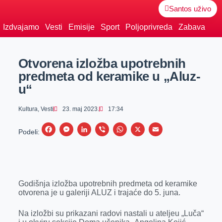
Santos uživo
Izdvajamo
Vesti
Emisije
Sport
Poljoprivreda
Zabava
Otvorena izložba upotrebnih
predmeta od keramike u „Aluz-
u“
Kultura
,
Vesti
23. maj 2023.
17:34
F
M
L
V
W
X
E
Podeli:
a
e
i
i
h
m
c
s
n
b
a
a
e
s
k
e
t
i
Godišnja izložba upotrebnih predmeta od keramike
b
e
e
r
s
l
otvorena je u galeriji ALUZ i trajaće do 5. juna.
o
n
d
A
o
g
I
p
Na izložbi su prikazani radovi nastali u ateljeu „Luča“