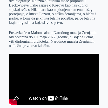
dve biografije. Na izložbi publika može propratiti i
Bećkovićeve lirske zapise o Kosovu kao najskupljoj
srpskoj reči, o Hilandaru kao najdonjem kamenu našeg
postojanja, o knezu Lazaru, o našim ćeranijama, o hlebu i
jeziku, o tome da je knjiga bila na početku, pa će biti i na
kraju, o guslama koje slave srpstvo.
Postavka će u Malom salonu Narodnog muzeja Zrenjanin
biti otvorena do 10. maja 2022. godine, a Bojana Petraš,
viši diplomirani bibliotekar Narodnog muzeja Zrenjanin,
nadležna je za ovu izložbu.