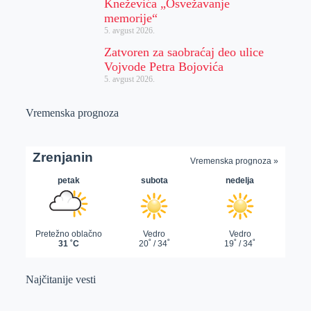
Kneževića „Osvežavanje
memorije“
5. avgust 2026.
Zatvoren za saobraćaj deo ulice
Vojvode Petra Bojovića
5. avgust 2026.
Vremenska prognoza
Najčitanije vesti