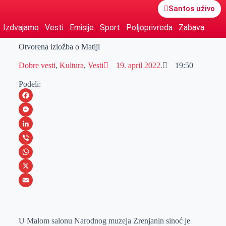
Santos uživo
Izdvajamo
Vesti
Emisije
Sport
Poljoprivreda
Zabava
Otvorena izložba o Matiji
Dobre vesti
,
Kultura
,
Vesti
19. april 2022.
19:50
Podeli:
F
a
M
c
e
L
e
s
i
V
b
s
n
i
W
o
e
k
b
h
X
o
n
e
e
a
E
k
g
d
r
t
m
U Malom salonu Narodnog muzeja Zrenjanin sinoć je
e
I
s
a