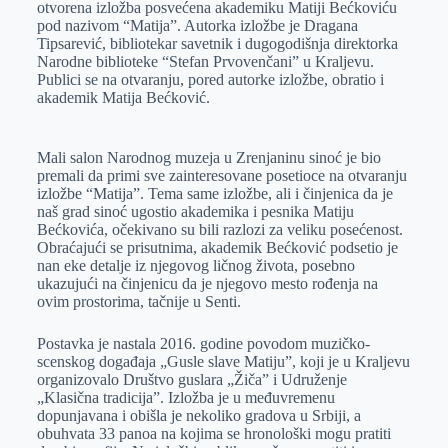
otvorena izložba posvećena akademiku Matiji Bećkoviću
r
n
A
i
pod nazivom “Matija”. Autorka izložbe je Dragana
Tipsarević, bibliotekar savetnik i dugogodišnja direktorka
p
l
Narodne biblioteke “Stefan Prvovenčani” u Kraljevu.
p
Publici se na otvaranju, pored autorke izložbe, obratio i
akademik Matija Bećković.
Mali salon Narodnog muzeja u Zrenjaninu sinoć je bio
premali da primi sve zainteresovane posetioce na otvaranju
izložbe “Matija”. Tema same izložbe, ali i činjenica da je
naš grad sinoć ugostio akademika i pesnika Matiju
Bećkovića, očekivano su bili razlozi za veliku posećenost.
Obraćajući se prisutnima, akademik Bećković podsetio je
nan eke detalje iz njegovog ličnog života, posebno
ukazujući na činjenicu da je njegovo mesto rođenja na
ovim prostorima, tačnije u Senti.
Postavka je nastala 2016. godine povodom muzičko-
scenskog događaja „Gusle slave Matiju”, koji je u Kraljevu
organizovalo Društvo guslara „Žiča” i Udruženje
„Klasična tradicija”. Izložba je u međuvremenu
dopunjavana i obišla je nekoliko gradova u Srbiji, a
obuhvata 33 panoa na kojima se hronološki mogu pratiti