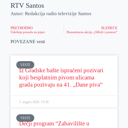
RTV Santos
Autor: Redakcija radio televizije Santos
PRETHODNO
SLEDEĆE
Uskršnja ponuda na pijaci
Humanitarna akcija „Odloži i pomozi“
POVEZANE vesti
VESTI
Iz Gradske bašte ispraćeni pozivari
koji besplatnim pivom ulicama
grada pozivaju na 41. „Dane piva“
5. avgust 2026.
13:36
VESTI
Dečji program “Zabavilište u