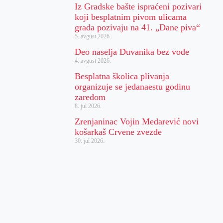
Iz Gradske bašte ispraćeni pozivari
koji besplatnim pivom ulicama
grada pozivaju na 41. „Dane piva“
5. avgust 2026.
Deo naselja Duvanika bez vode
4. avgust 2026.
Besplatna školica plivanja
organizuje se jedanaestu godinu
zaredom
8. jul 2026.
Zrenjaninac Vojin Medarević novi
košarkaš Crvene zvezde
30. jul 2026.