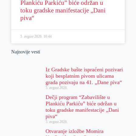
Plankiću Parkiću” biće održan u
toku gradske manifestacije „Dani
piva“
5. avgust 2026.
10:44
Najnovije vesti
Iz Gradske bašte ispraćeni pozivari
koji besplatnim pivom ulicama
grada pozivaju na 41. „Dane piva“
5. avgust 2026.
Dečji program “Zabavilište u
Plankiću Parkiću” biće održan u
toku gradske manifestacije „Dani
piva“
5. avgust 2026.
Otvaranje izložbe Momira