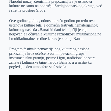
Narodni muzej Zrenjanina prepoznatljiva je ustanova
e
I
s
a
kulture ne samo na području Srednjobanatskog okruga, već
r
n
A
i
i šire na prostoru Srbije.
p
l
Ove godine godine, odnosno treću godinu po redu ova
p
ustanova kulture bila je domaćin festivala nematerijalnog
kulturnog nasleđa „Banatski dani teku“, čiji je cilj
negovanje i očuvanje kulturne raznolikosti multinacionalne
i multikulturalne sredine kakav je srednji Banat.
Program festivala nematerijalnog kulturnog nasleđa
prikazan je kroz učešće izvornih pevačkih grupa,
instrumentalnu pratnju, pesme i igru, tradicionalne stare
zanate i kulinarske tajne naroda Banata, a u nastavku
pogledajte deo atmosfere sa festivala.