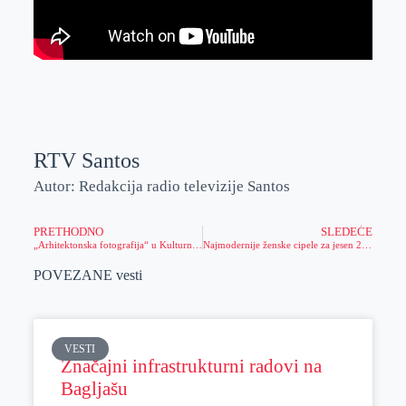
RTV Santos
Autor: Redakcija radio televizije Santos
PRETHODNO
SLEDEĆE
„Arhitektonska fotografija“ u Kulturnom centru Zrenjanina
Najmodernije ženske cipele za jesen 2024 – šta izabrati?
POVEZANE vesti
VESTI
Značajni infrastrukturni radovi na
Bagljašu