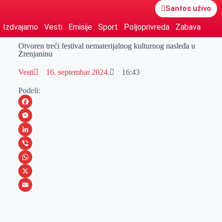
Santos uživo
Izdvajamo
Vesti
Emisije
Sport
Poljoprivreda
Zabava
Otvoren treći festival nematerijalnog kulturnog nasleđa u
Zrenjaninu
Vesti
16. septembar 2024.
16:43
Podeli:
F
a
M
c
e
L
e
s
i
V
b
s
n
i
W
o
e
k
b
h
X
o
n
e
e
a
E
k
g
d
r
t
m