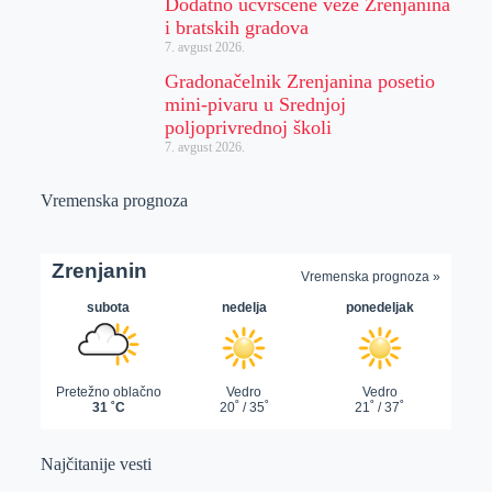
Dodatno učvršćene veze Zrenjanina
i bratskih gradova
7. avgust 2026.
Gradonačelnik Zrenjanina posetio
mini-pivaru u Srednjoj
poljoprivrednoj školi
7. avgust 2026.
Vremenska prognoza
Najčitanije vesti