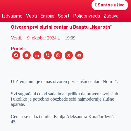
Santos uživo
Izdvajamo
Vesti
Emisije
Sport
Poljoprivreda
Zabava
Otvoren prvi slušni centar u Banatu „Neuroth“
Vesti
9. oktobar 2024.
19:09
Podeli:
F
M
L
V
W
X
E
a
e
i
i
h
m
c
s
n
b
a
a
e
s
k
e
t
i
U Zrenjaninu je danas otvoren prvi slušni centar “Noirot”.
b
e
e
r
s
l
Svi sugrađani će od sada imati priliku da provere svoj sluh
o
n
d
A
i ukoliko je potrebno obezbede sebi najmodernije slušne
aparate.
o
g
I
p
k
e
n
p
Centar se nalazi u ulici Kralja Aleksandra Karađorđevića
r
45.