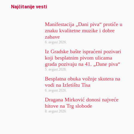
Najčitanije vesti
Manifestacija „Dani piva“ protiče u
znaku kvalitetne muzike i dobre
zabave
6. avgust 2026.
Iz Gradske bašte ispraćeni pozivari
koji besplatnim pivom ulicama
grada pozivaju na 41. „Dane piva“
5. avgust 2026.
Besplatna obuka vožnje skutera na
vodi na Izletištu Tisa
6. avgust 2026.
Dragana Mirković donosi najveće
hitove na Trg slobode
8. avgust 2026.