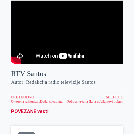
RTV Santos
Autor: Redakcija radio televizije Santos
PRETHODNO
SLEDEĆE
Otvorena radionica „Dodaj svetlu malo boje“
Poljoprivredna škola dobila novi traktor
POVEZANE vesti