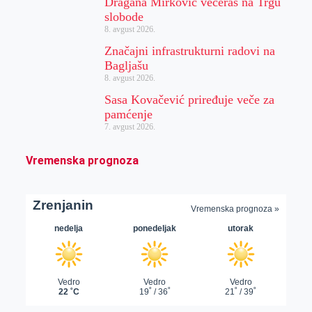
Dragana Mirković večeras na Trgu
slobode
8. avgust 2026.
Značajni infrastrukturni radovi na
Bagljašu
8. avgust 2026.
Sasa Kovačević priređuje veče za
pamćenje
7. avgust 2026.
Vremenska prognoza