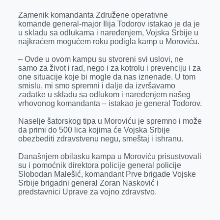
Zamenik komandanta Združene operativne
komande general-major Ilija Todorov istakao je da je
u skladu sa odlukama i naređenjem, Vojska Srbije u
najkraćem mogućem roku podigla kamp u Moroviću.
– Ovde u ovom kampu su stvoreni svi uslovi, ne
samo za život i rad, nego i za kotrolu i prevenciju i za
one situacije koje bi mogle da nas iznenade. U tom
smislu, mi smo spremni i dalje da izvršavamo
zadatke u skladu sa odlukom i naređenjem našeg
vrhovonog komandanta – istakao je general Todorov.
Naselje šatorskog tipa u Moroviću je spremno i može
da primi do 500 lica kojima će Vojska Srbije
obezbediti zdravstvenu negu, smeštaj i ishranu.
Današnjem obilasku kampa u Moroviću prisustvovali
su i pomoćnik direktora policije general policije
Slobodan Malešić, komandant Prve brigade Vojske
Srbije brigadni general Zoran Nasković i
predstavnici Uprave za vojno zdravstvo.