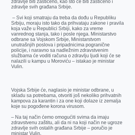
zdravlje biti zaštićeno, kao što će biti zaštićeno i
zdravlje svih građana Srbije.
– Svi koji smatraju da treba da dođu u Republiku
Srbiju, moraju isto tako da prihvataju zakone i pravila
koja važe u Republici Srbiji, kako za vreme
vanrednog stanja, tako i posle njega. Ministarstvo
odbrane sa Vojskom Srbije, Ministarstvom
unutrašnjih poslova i pripadnicima pogranične
policije, i naravno sa nadležnim zdravstvenim
službama će voditi računa o zdravlju ljudi koji će se
nalazili u kampu u Moroviću – istakao je ministar
Vulin.
Vojska Srbije će, naglasio je ministar odbrane, u
skladu sa potrebama, otvoriti još nekoliko prihvatnih
kampova za karantin i za one koji dolaze iz zemalja
koje su pogođene korona virusom.
– Na taj način ćemo omogućiti svima da imaju
zdravstvenu zaštitu, ali da ni na koji način ne ugroze
zdravlje svih ostalih građana Srbije – poručio je
ministar Vulin.