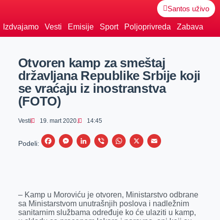
Santos uživo
Izdvajamo
Vesti
Emisije
Sport
Poljoprivreda
Zabava
Otvoren kamp za smeštaj
državljana Republike Srbije koji
se vraćaju iz inostranstva
(FOTO)
Vesti
19. mart 2020.
14:45
F
M
L
V
W
X
E
Podeli:
a
e
i
i
h
m
c
s
n
b
a
a
e
s
k
e
t
i
– Kamp u Moroviću je otvoren, Ministarstvo odbrane
b
e
e
r
s
l
sa Ministarstvom unutrašnjih poslova i nadležnim
o
n
d
A
sanitarnim službama određuje ko će ulaziti u kamp,