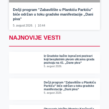
Dečji program “Zabavilište u Plankiću Parkiću”
biće održan u toku gradske manifestacije „Dani
piva“
5. avgust 2026.
10:44
NAJNOVIJE VESTI
Iz Gradske bašte ispraćeni pozivari
koji besplatnim pivom ulicama grada
pozivaju na 41. „Dane piva“
5. avgust 2026.
Dečji program “Zabavilište u Plankiću
Parkiću” biće održan u toku gradske
manifestacije „Dani piva“
5. avgust 2026.