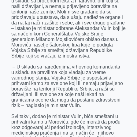
u skladu sa procenom lekara i naravno, oni koji su
o
g
I
p
naši državljani, a nemaju prijavljeno boravište na
k
e
n
p
teritoriji naše zemlje. Molim sve građane da se
pridržavaju uputstava, da slušaju nadležne organe i
r
da na taj način zaštite i sebe, ali i sve druge građane
– istakao je ministar odbrane Aleksandar Vulin koji je
sa načelnikom Generalštaba Vojske Srbije
generalom Milanom Mojsilovićem obišao danas u
Moroviću naselje šatorskog tipa koje je podigla
Vojska Srbije za smeštaj državljana Republike
Srbije koji se vraćaju iz inostranstva.
– U skladu sa naređenjima vrhovnog komandanta i
u skladu sa pravilima koja vladaju za vreme
vanrednog stanja, Vojska Srbije je uspostavila
prihvatni kamp za sve one koji ili nemaju prijavljeno
boravište na teritoriji Republike Srbije, a naši su
državljani, ili sve one za koje naši lekari na
granicama ocene da mogu da postanu zdravstveni
rizik – naglasio je ministar Vulin.
Svi takvi, dodao je ministar Vulin, biće smeštani u
prihvatni kamp u Moroviću, gde će morati da prođu
kroz odgovarajući period izolacije, intenzivnog
medicinskog praćenja i na taj način će i njihovo