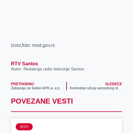
Izvor,foto: mod.gov.rs
RTV Santos
Autor: Redakcija radio televizije Santos
PRETHODNO
SLEDEĆE
Zatvaraju se šalteri APR-a, a prijem zahteva obavljaće se putem poštanskih operatora
Konkretan uticaj vanrednog stanja na privredu u Zrenjaninu
POVEZANE VESTI
VESTI