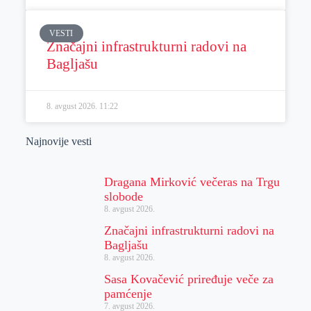
VESTI
Značajni infrastrukturni radovi na
Bagljašu
8. avgust 2026.
11:22
Najnovije vesti
Dragana Mirković večeras na Trgu
slobode
8. avgust 2026.
Značajni infrastrukturni radovi na
Bagljašu
8. avgust 2026.
Sasa Kovačević priređuje veče za
pamćenje
7. avgust 2026.