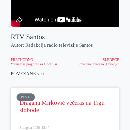
RTV Santos
Autor: Redakcija radio televizije Santos
PRETHODNO
SLEDEĆE
Vremenska prognoza za 1. februar
Svečano otvoreno „Cvetanje“
POVEZANE vesti
VESTI
Dragana Mirković večeras na Trgu
slobode
8. avgust 2026.
15:45