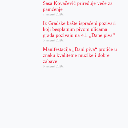
Sasa Kovačević priređuje veče za
pamćenje
7. avgust 2026.
Iz Gradske bašte ispraćeni pozivari
koji besplatnim pivom ulicama
grada pozivaju na 41. „Dane piva“
5. avgust 2026.
Manifestacija „Dani piva“ protiče u
znaku kvalitetne muzike i dobre
zabave
6. avgust 2026.