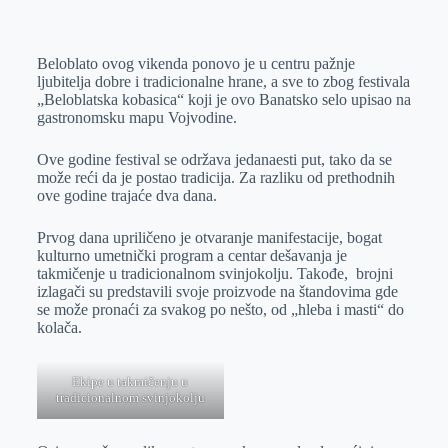
o
n
e
e
a
E
k
g
d
r
t
m
Beloblato ovog vikenda ponovo je u centru pažnje
e
I
s
a
ljubitelja dobre i tradicionalne hrane, a sve to zbog festivala
r
n
A
i
„Beloblatska kobasica“ koji je ovo Banatsko selo upisao na
gastronomsku mapu Vojvodine.
p
l
p
Ove godine festival se održava jedanaesti put, tako da se
može reći da je postao tradicija. Za razliku od prethodnih
ove godine trajaće dva dana.
Prvog dana upriličeno je otvaranje manifestacije, bogat
kulturno umetnički program a centar dešavanja je
takmičenje u tradicionalnom svinjokolju. Takođe, brojni
izlagači su predstavili svoje proizvode na štandovima gde
se može pronaći za svakog po nešto, od „hleba i masti“ do
kolača.
Ekipe u takmičenju u
tradicionalnom svinjokolju