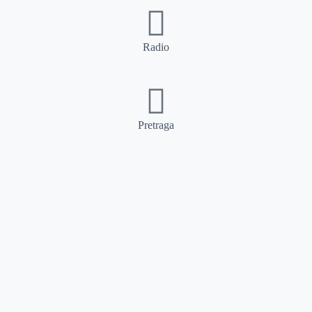
Radio
Pretraga
Pretraga
Kategorije
Ostalo
Naslovna