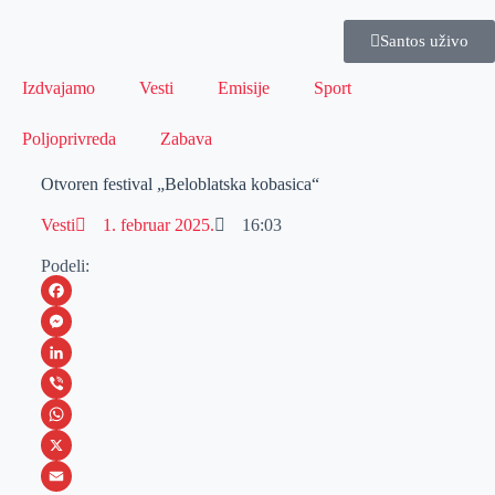
Santos uživo
Izdvajamo
Vesti
Emisije
Sport
Poljoprivreda
Zabava
Otvoren festival „Beloblatska kobasica“
Vesti
1. februar 2025.
16:03
Podeli:
F
a
M
c
e
L
e
s
i
V
b
s
n
i
W
o
e
k
b
h
X