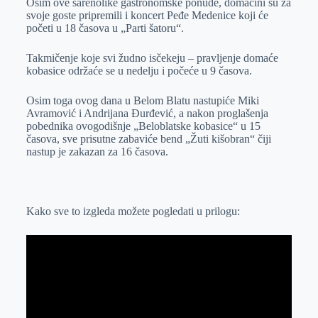
Osim ove šarenolike gastronomske ponude, domaćini su za
svoje goste pripremili i koncert Peđe Medenice koji će
početi u 18 časova u „Parti šatoru“.
Takmičenje koje svi žudno isčekeju – pravljenje domaće
kobasice održaće se u nedelju i počeće u 9 časova.
Osim toga ovog dana u Belom Blatu nastupiće Miki
Avramović i Andrijana Đurđević, a nakon proglašenja
pobednika ovogodišnje „Beloblatske kobasice“ u 15
časova, sve prisutne zabaviće bend „Žuti kišobran“ čiji
nastup je zakazan za 16 časova.
Kako sve to izgleda možete pogledati u prilogu: