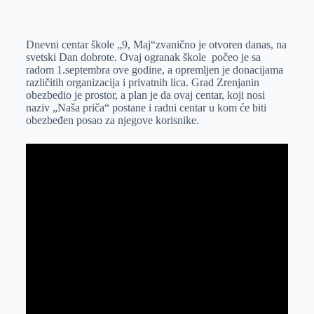
o
n
e
e
a
E
k
g
d
r
t
m
Dnevni centar škole „9, Maj“zvanično je otvoren danas, na
e
I
s
a
svetski Dan dobrote. Ovaj ogranak škole počeo je sa
r
n
A
i
radom 1.septembra ove godine, a opremljen je donacijama
različitih organizacija i privatnih lica. Grad Zrenjanin
p
l
obezbedio je prostor, a plan je da ovaj centar, koji nosi
p
naziv „Naša priča“ postane i radni centar u kom će biti
obezbeđen posao za njegove korisnike.