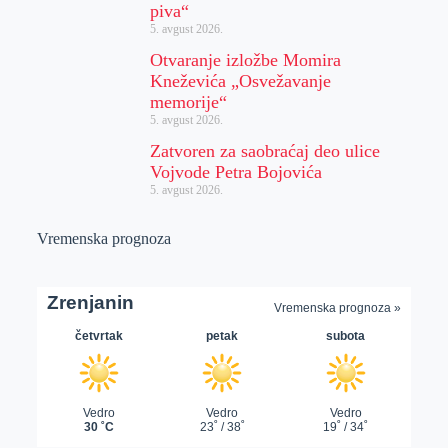
piva“
5. avgust 2026.
Otvaranje izložbe Momira
Kneževića „Osvežavanje
memorije“
5. avgust 2026.
Zatvoren za saobraćaj deo ulice
Vojvode Petra Bojovića
5. avgust 2026.
Vremenska prognoza