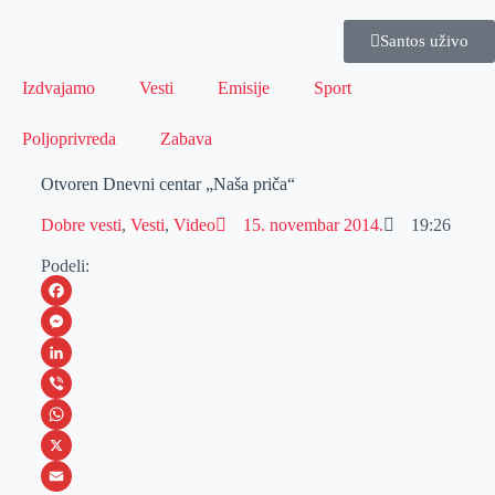
Santos uživo
Izdvajamo
Vesti
Emisije
Sport
Poljoprivreda
Zabava
Otvoren Dnevni centar „Naša priča“
Dobre vesti
,
Vesti
,
Video
15. novembar 2014.
19:26
Podeli:
F
a
M
c
e
L
e
s
i
V
b
s
n
i
W
o
e
k
b
h
X