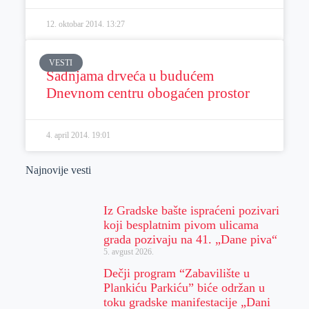
12. oktobar 2014.
13:27
VESTI
Sadnjama drveća u budućem
Dnevnom centru obogaćen prostor
4. april 2014.
19:01
Najnovije vesti
Iz Gradske bašte ispraćeni pozivari
koji besplatnim pivom ulicama
grada pozivaju na 41. „Dane piva“
5. avgust 2026.
Dečji program “Zabavilište u
Plankiću Parkiću” biće održan u
toku gradske manifestacije „Dani