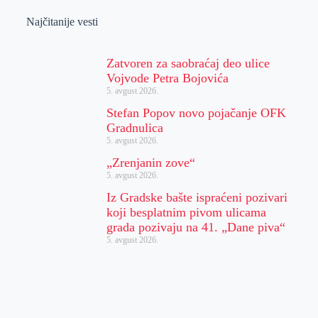
Najčitanije vesti
Zatvoren za saobraćaj deo ulice
Vojvode Petra Bojovića
5. avgust 2026.
Stefan Popov novo pojačanje OFK
Gradnulica
5. avgust 2026.
„Zrenjanin zove“
5. avgust 2026.
Iz Gradske bašte ispraćeni pozivari
koji besplatnim pivom ulicama
grada pozivaju na 41. „Dane piva“
5. avgust 2026.