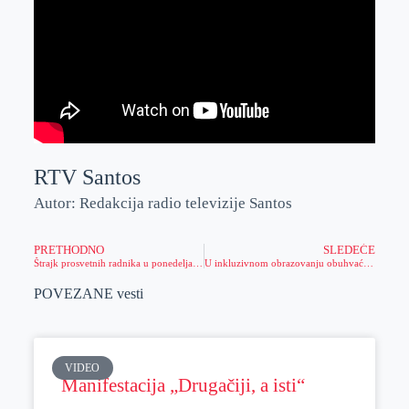
RTV Santos
Autor: Redakcija radio televizije Santos
PRETHODNO
SLEDEĆE
Štrajk prosvetnih radnika u ponedeljak 17. novembra
U inkluzivnom obrazovanju obuhvaćeno 3% učenika sa invaliditetom koji idu u redovne škole
POVEZANE vesti
VIDEO
Manifestacija „Drugačiji, a isti“