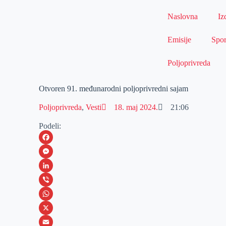
Naslovna
Iz
Emisije
Spor
Poljoprivreda
Otvoren 91. međunarodni poljoprivredni sajam
Poljoprivreda
,
Vesti
18. maj 2024.
21:06
Podeli:
F
a
M
c
e
L
e
s
i
V
b
s
n
i
W
o
e
k
b
h
X