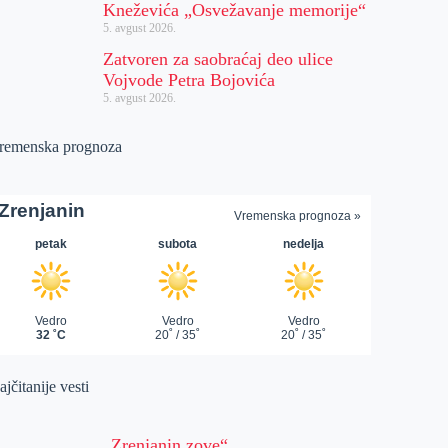
Kneževića „Osvežavanje memorije“
5. avgust 2026.
Zatvoren za saobraćaj deo ulice
Vojvode Petra Bojovića
5. avgust 2026.
remenska prognoza
jčitanije vesti
„Zrenjanin zove“