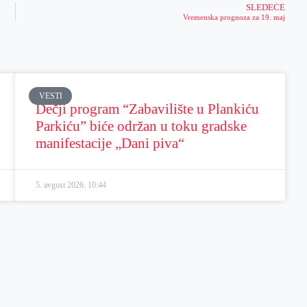
SLEDEĆE
Vremenska prognoza za 19. maj
VESTI
Dečji program “Zabavilište u Plankiću
Parkiću” biće održan u toku gradske
manifestacije „Dani piva“
5. avgust 2026.
10:44