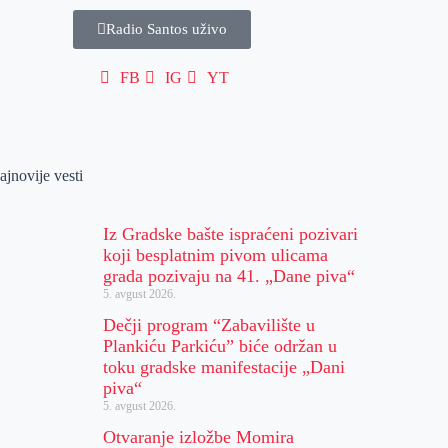
Radio Santos uživo
FB
IG
YT
ajnovije vesti
Iz Gradske bašte ispraćeni pozivari
koji besplatnim pivom ulicama
grada pozivaju na 41. „Dane piva“
5. avgust 2026.
Dečji program “Zabavilište u
Plankiću Parkiću” biće održan u
toku gradske manifestacije „Dani
piva“
5. avgust 2026.
Otvaranje izložbe Momira