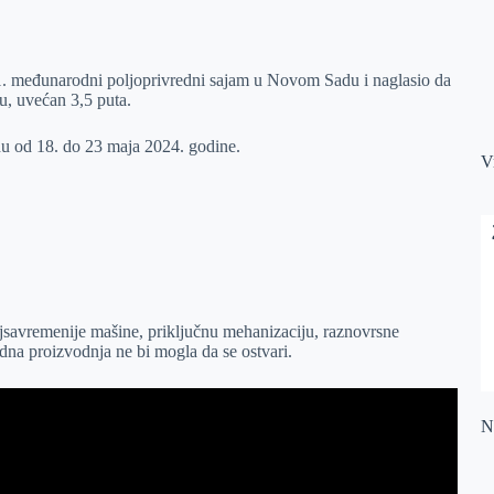
1. međunarodni poljoprivredni sajam u Novom Sadu i naglasio da
u, uvećan 3,5 puta.
du od 18. do 23 maja 2024. godine.
V
savremenije mašine, priključnu mehanizaciju, raznovrsne
edna proizvodnja ne bi mogla da se ostvari.
Na