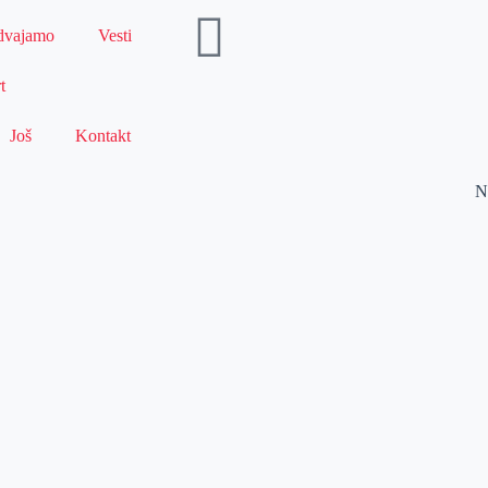
dvajamo
Vesti
t
Još
Kontakt
N