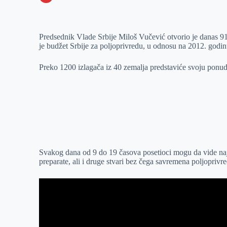
o
n
e
e
a
E
k
g
d
r
t
m
Predsednik Vlade Srbije Miloš Vučević otvorio je danas 9
e
I
s
a
je budžet Srbije za poljoprivredu, u odnosu na 2012. godin
r
n
A
i
p
l
Preko 1200 izlagača iz 40 zemalja predstaviće svoju ponu
p
Svakog dana od 9 do 19 časova posetioci mogu da vide naj
preparate, ali i druge stvari bez čega savremena poljoprivr