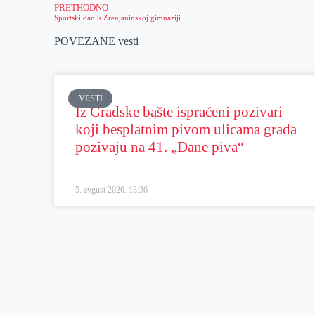
PRETHODNO
Sportski dan u Zrenjaninskoj gimnaziji
POVEZANE vesti
VESTI
Iz Gradske bašte ispraćeni pozivari
koji besplatnim pivom ulicama grada
pozivaju na 41. „Dane piva“
5. avgust 2026.
13:36