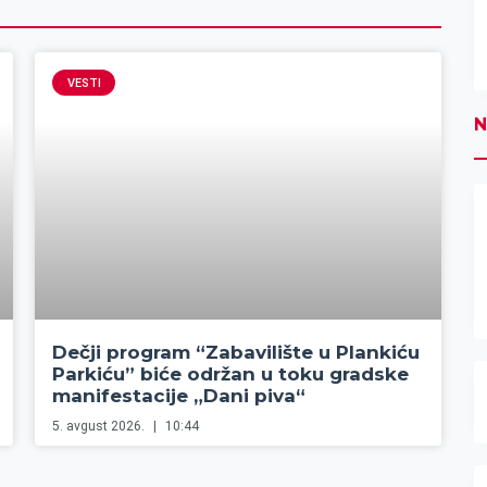
VESTI
N
Dečji program “Zabavilište u Plankiću
Parkiću” biće održan u toku gradske
manifestacije „Dani piva“
5. avgust 2026.
10:44