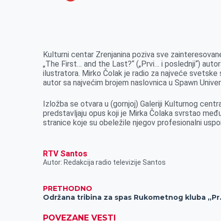
o
n
e
e
a
E
k
g
d
r
t
m
e
I
s
a
r
n
A
i
Kulturni centar Zrenjanina poziva sve zainteresovan
„The First… and the Last?“ („Prvi… i poslednji“) aut
p
l
ilustratora. Mirko Čolak je radio za najveće svetske 
p
autor sa najvećim brojem naslovnica u Spawn Universe-
Izložba se otvara u (gornjoj) Galeriji Kulturnog cent
predstavljaju opus koji je Mirka Čolaka svrstao međ
stranice koje su obeležile njegov profesionalni uspon
RTV Santos
Autor: Redakcija radio televizije Santos
PRETHODNO
Održana tri
POVEZANE VESTI