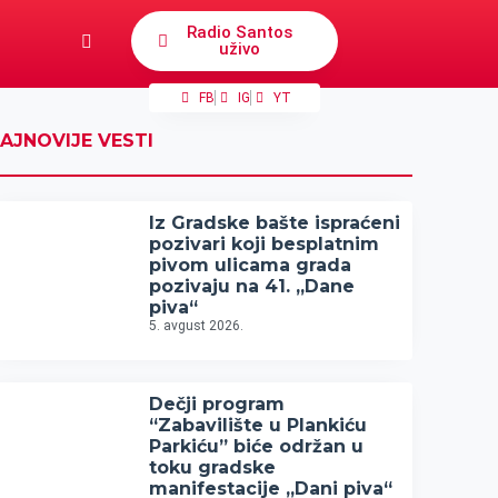
Radio Santos
uživo
FB
IG
YT
AJNOVIJE VESTI
Iz Gradske bašte ispraćeni
pozivari koji besplatnim
pivom ulicama grada
pozivaju na 41. „Dane
piva“
5. avgust 2026.
Dečji program
“Zabavilište u Plankiću
Parkiću” biće održan u
toku gradske
manifestacije „Dani piva“