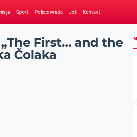
isije
Sport
Poljoprivreda
Još
Kontakt
 „The First… and the
N
ka Čolaka