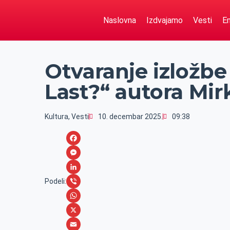
Naslovna
Izdvajamo
Vesti
Em
Otvaranje izložbe
Last?“ autora Mir
Kultura
,
Vesti
10. decembar 2025.
09:38
F
a
M
c
e
L
Podeli:
e
s
i
V
b
s
n
i
W
o
e
k
b
h
X