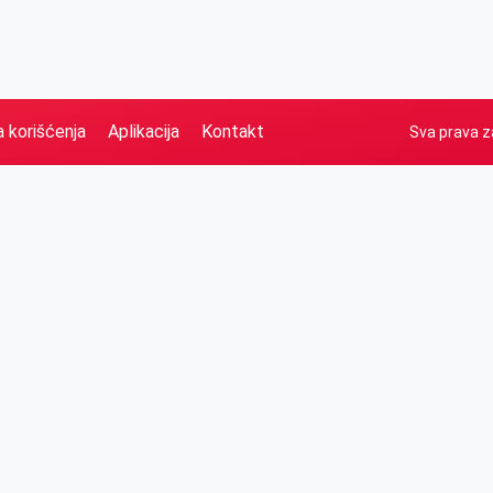
a korišćenja
Aplikacija
Kontakt
Sva prava z
Naslovna
Izdvajamo
FB
IG
YT
O nama
Vesti