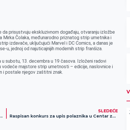
e da prisustvuju ekskluzivnom događaju, otvaranju izložbe
ora Mirka Čolaka, međunarodno priznatog strip umetnika i
strip izdavače, uključujući Marvel i DC Comics, a danas je
u, jednoj od najuticajnijih modernih strip franšiza.
ra u subotu, 13. decembra u 19 časova. Izloženi radovi
u vodeće majstore strip umetnosti – edicije, naslovnice i
 i postale njegov zaštitni znak.
V
SLEDEĆE
bina za spas Rukometnog kluba „Proleter“
Raspisan konkurs za upis polaznika u Centar za osnovnu policijsku obuku (COPO) u Sremskoj Kamenici