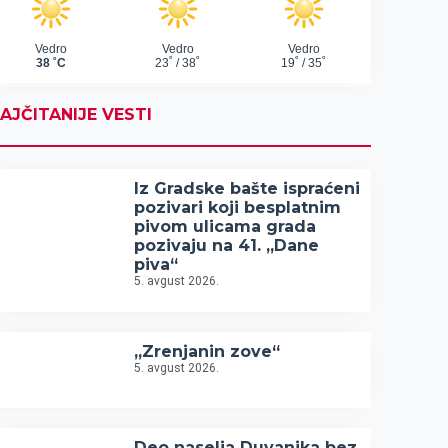
AJČITANIJE VESTI
Iz Gradske bašte ispraćeni
pozivari koji besplatnim
pivom ulicama grada
pozivaju na 41. „Dane
piva“
5. avgust 2026.
„Zrenjanin zove“
5. avgust 2026.
Deo naselja Duvanika bez