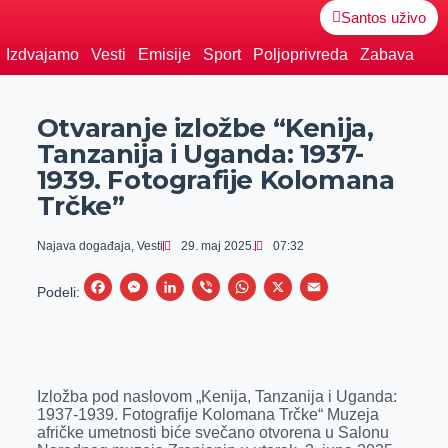
Santos uživo
Izdvajamo
Vesti
Emisije
Sport
Poljoprivreda
Zabava
Otvaranje izložbe “Kenija,
Tanzanija i Uganda: 1937-
1939. Fotografije Kolomana
Trčke”
Najava događaja
,
Vesti
29. maj 2025.
07:32
F
M
L
V
W
X
E
Podeli:
a
e
i
i
h
m
c
s
n
b
a
a
e
s
k
e
t
i
Izložba pod naslovom „Kenija, Tanzanija i Uganda:
b
e
e
r
s
l
1937-1939. Fotografije Kolomana Trčke“ Muzeja
o
n
d
A
afričke umetnosti biće svečano otvorena u Salonu