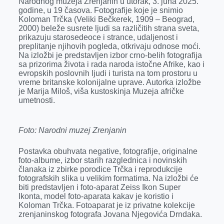
Narodnog muzeja Zrenjanin u utorak, 3. juna 2025.
o
g
I
p
godine, u 19 časova. Fotografije koje je snimio
k
e
n
p
Koloman Trčka (Veliki Bečkerek, 1909 – Beograd,
2000) beleže susrete ljudi sa različitih strana sveta,
r
prikazuju starosedeoce i strance, udaljenost i
preplitanje njihovih pogleda, otkrivaju odnose moći.
Na izložbi je predstavljen izbor crno-belih fotografija
sa prizorima života i rada naroda istočne Afrike, kao i
evropskih poslovnih ljudi i turista na tom prostoru u
vreme britanske kolonijalne uprave. Autorka izložbe
je Marija Miloš, viša kustoskinja Muzeja afričke
umetnosti.
Foto: Narodni muzej Zrenjanin
Postavka obuhvata negative, fotografije, originalne
foto-albume, izbor starih razglednica i novinskih
članaka iz zbirke porodice Trčka i reprodukcije
fotografskih slika u velikim formatima. Na izložbi će
biti predstavljen i foto-aparat Zeiss Ikon Super
Ikonta, model foto-aparata kakav je koristio i
Koloman Trčka. Fotoaparat je iz privatne kolekcije
zrenjaninskog fotografa Jovana Njegovića Drndaka.