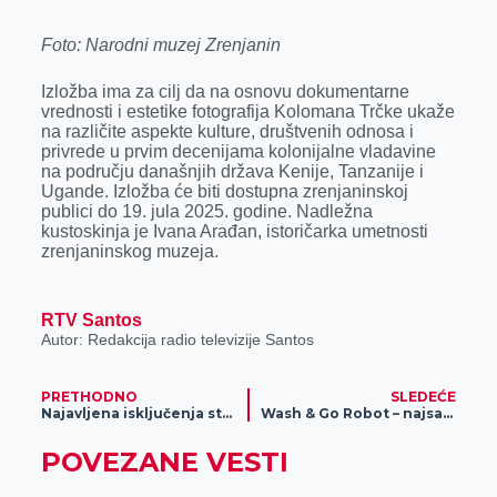
Foto: Narodni muzej Zrenjanin
Izložba ima za cilj da na osnovu dokumentarne
vrednosti i estetike fotografija Kolomana Trčke ukaže
na različite aspekte kulture, društvenih odnosa i
privrede u prvim decenijama kolonijalne vladavine
na području današnjih država Kenije, Tanzanije i
Ugande. Izložba će biti dostupna zrenjaninskoj
publici do 19. jula 2025. godine. Nadležna
kustoskinja je Ivana Arađan, istoričarka umetnosti
zrenjaninskog muzeja.
RTV Santos
Autor: Redakcija radio televizije Santos
PRETHODNO
SLEDEĆE
Najavljena isključenja struje za 29.05.2025.
Wash & Go Robot – najsavremenija auto-perionica u Zrenjaninu
POVEZANE VESTI