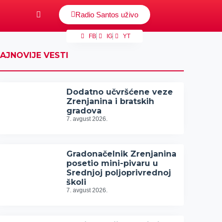
Radio Santos uživo
FB
IG
YT
AJNOVIJE VESTI
Dodatno učvršćene veze
Zrenjanina i bratskih
gradova
7. avgust 2026.
Gradonačelnik Zrenjanina
posetio mini-pivaru u
Srednjoj poljoprivrednoj
školi
7. avgust 2026.