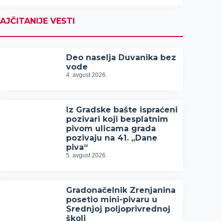
AJČITANIJE VESTI
Deo naselja Duvanika bez
vode
4. avgust 2026.
Iz Gradske bašte ispraćeni
pozivari koji besplatnim
pivom ulicama grada
pozivaju na 41. „Dane
piva“
5. avgust 2026.
Gradonačelnik Zrenjanina
posetio mini-pivaru u
Srednjoj poljoprivrednoj
školi