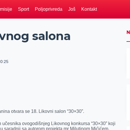
misije
Sport
Poljoprivreda
Još
Kontakt
ovnog salona
N
20:25
nina otvara se 18. Likovni salon “30×30”.
ih učesnika ovogodišnjeg Likovnog konkursa “30×30” koji
 u saradnji sa autorom projekta mr Milutinom Mićićem.