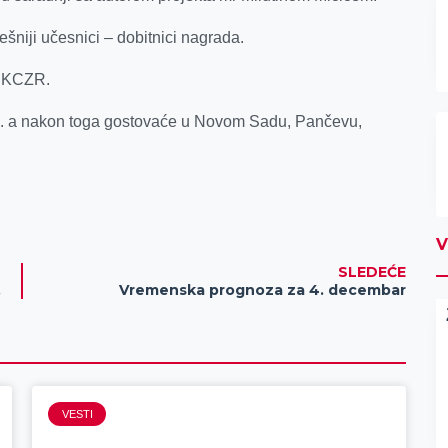
šniji učesnici – dobitnici nagrada.
u KCZR.
23. a nakon toga gostovaće u Novom Sadu, Pančevu,
V
SLEDEĆE
govornosti
Vremenska prognoza za 4. decembar
VESTI