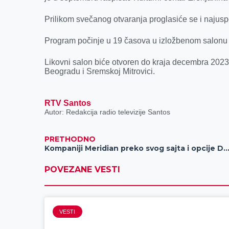
k
e
n
p
r
Prilikom svečanog otvaranja proglasiće se i najuspe
Program počinje u 19 časova u izložbenom salon
Likovni salon biće otvoren do kraja decembra 20
Beogradu i Sremskoj Mitrovici.
RTV Santos
Autor: Redakcija radio televizije Santos
PRETHODNO
Kompaniji Meridian preko svog sajta i opcije DONIRAJ pomera granice društvene od
POVEZANE VESTI
VESTI