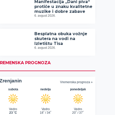
Manifestacija „Dani piva“
protiče u znaku kvalitetne
muzike i dobre zabave
6. avgust 2026.
Besplatna obuka vožnje
skutera na vodi na
Izletištu Tisa
6. avgust 2026.
REMENSKA PROGNOZA