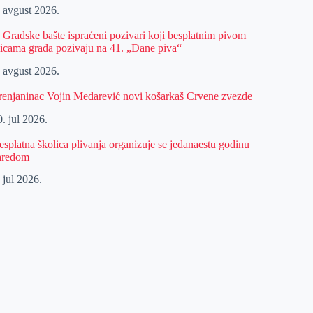
. avgust 2026.
z Gradske bašte ispraćeni pozivari koji besplatnim pivom
licama grada pozivaju na 41. „Dane piva“
. avgust 2026.
renjaninac Vojin Medarević novi košarkaš Crvene zvezde
. jul 2026.
esplatna školica plivanja organizuje se jedanaestu godinu
aredom
 jul 2026.