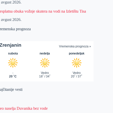
. avgust 2026.
esplatna obuka vožnje skutera na vodi na Izletištu Tisa
. avgust 2026.
remenska prognoza
jčitanije vesti
eo naselja Duvanika bez vode