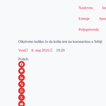
Naslovna
Iz
Emisije
Spor
Poljoprivreda
Otkriveno koliko će da košta test na koronavirus u Srbiji
Vesti
8. maj 2020.
19:29
Podeli:
F
a
M
c
e
L
e
s
i
V
b
s
n
i
W
o
e
k
b
h
X