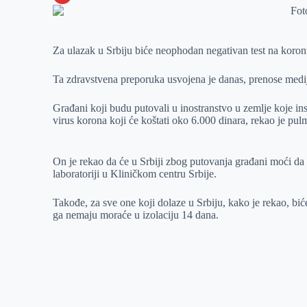
o
n
e
e
a
E
k
g
d
r
t
m
Za ulazak u Srbiju biće neophodan negativan test na koronu,
e
I
s
a
r
n
A
i
Ta zdravstvena preporuka usvojena je danas, prenose medij
p
l
Građani koji budu putovali u inostranstvo u zemlje koje ins
p
virus korona koji će koštati oko 6.000 dinara, rekao je pu
On je rekao da će u Srbiji zbog putovanja građani moći da ur
laboratoriji u Kliničkom centru Srbije.
Takođe, za sve one koji dolaze u Srbiju, kako je rekao, biće
ga nemaju moraće u izolaciju 14 dana.