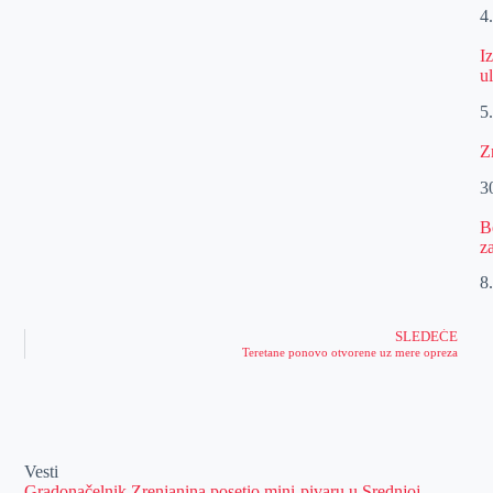
4
I
u
5
Z
30
B
z
8.
SLEDEĆE
Teretane ponovo otvorene uz mere opreza
Vesti
Gradonačelnik Zrenjanina posetio mini-pivaru u Srednjoj