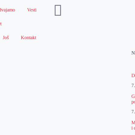
dvajamo
Vesti
t
Još
Kontakt
N
D
7
G
p
7
M
i