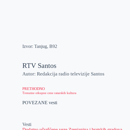
Izvor: Tanjug, B92
RTV Santos
Autor: Redakcija radio televizije Santos
PRETHODNO
Trenutne otkupne cene ratarskih kultura
POVEZANE vesti
Vesti
Dodatno učvršćene veze Zrenjanina i bratskih gradova