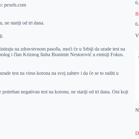
6
B
 ne stariji od tri dana.
6
V
i.
istiraju na zdravstvnom pasošu, moći će u Srbiji da urade test na
lmolog i član Kriznog štaba Branimir Nestorović u emisiji Fokus.
ade test na virus korona na svoj zahtev i da će se to raditi u
 potreban negativan test na koronu, ne stariji od tri dana. Oni koji
Na
D