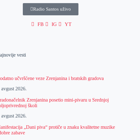
Radio Santos uživo
FB
IG
YT
ajnovije vesti
odatno učvršćene veze Zrenjanina i bratskih gradova
. avgust 2026.
radonačelnik Zrenjanina posetio mini-pivaru u Srednjoj
oljoprivrednoj školi
. avgust 2026.
anifestacija „Dani piva“ protiče u znaku kvalitetne muzike
 dobre zabave