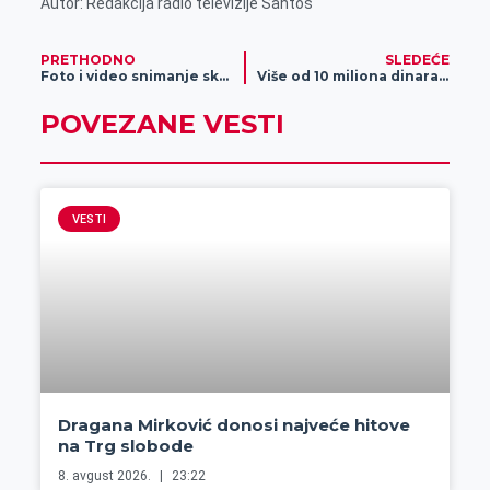
Autor: Redakcija radio televizije Santos
PRETHODNO
SLEDEĆE
Foto i video snimanje skupova građana
Više od 10 miliona dinara za unapređenje uslova u Domu učenika „Angelina Kojić- Gina“
POVEZANE VESTI
VESTI
Dragana Mirković donosi najveće hitove
na Trg slobode
8. avgust 2026.
23:22