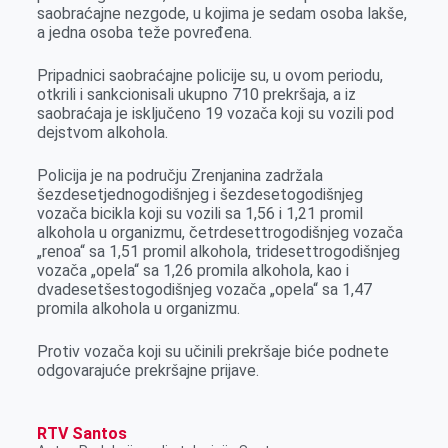
o
n
d
A
saobraćajne nezgode, u kojima je sedam osoba lakše,
a jedna osoba teže povređena.
o
g
I
p
k
e
n
p
Pripadnici saobraćajne policije su, u ovom periodu,
r
otkrili i sankcionisali ukupno 710 prekršaja, a iz
saobraćaja je isključeno 19 vozača koji su vozili pod
dejstvom alkohola.
Policija je na području Zrenjanina zadržala
šezdesetjednogodišnjeg i šezdesetogodišnjeg
vozača bicikla koji su vozili sa 1,56 i 1,21 promil
alkohola u organizmu, četrdesettrogodišnjeg vozača
„renoa“ sa 1,51 promil alkohola, tridesettrogodišnjeg
vozača „opela“ sa 1,26 promila alkohola, kao i
dvadesetšestogodišnjeg vozača „opela“ sa 1,47
promila alkohola u organizmu.
Protiv vozača koji su učinili prekršaje biće podnete
odgovarajuće prekršajne prijave.
RTV Santos