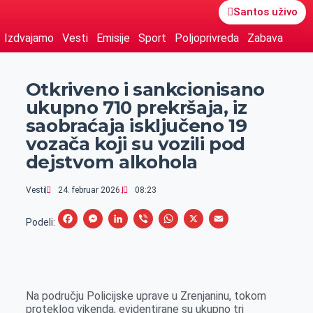
Santos uživo
Izdvajamo
Vesti
Emisije
Sport
Poljoprivreda
Zabava
Otkriveno i sankcionisano
ukupno 710 prekršaja, iz
saobraćaja isključeno 19
vozača koji su vozili pod
dejstvom alkohola
Vesti
24. februar 2026.
08:23
F
M
L
V
W
X
E
Podeli:
a
e
i
i
h
m
c
s
n
b
a
a
e
s
k
e
t
i
Na području Policijske uprave u Zrenjaninu, tokom
b
e
e
r
s
l
proteklog vikenda, evidentirane su ukupno tri