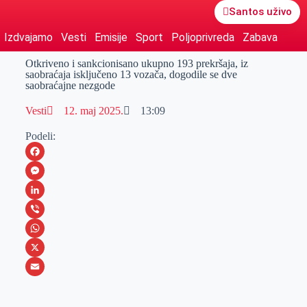
Santos uživo
Izdvajamo
Vesti
Emisije
Sport
Poljoprivreda
Zabava
Otkriveno i sankcionisano ukupno 193 prekršaja, iz
saobraćaja isključeno 13 vozača, dogodile se dve
saobraćajne nezgode
Vesti
12. maj 2025.
13:09
Podeli:
F
a
M
c
e
L
e
s
i
V
b
s
n
i
W
o
e
k
b
h
X
o
n
e
e
a
E
k
g
d
r
t
m