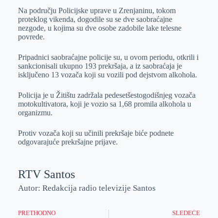
Na području Policijske uprave u Zrenjaninu, tokom
e
I
s
a
proteklog vikenda, dogodile su se dve saobraćajne
r
n
A
i
nezgode, u kojima su dve osobe zadobile lake telesne
povrede.
p
l
p
Pripadnici saobraćajne policije su, u ovom periodu, otkrili i
sankcionisali ukupno 193 prekršaja, a iz saobraćaja je
isključeno 13 vozača koji su vozili pod dejstvom alkohola.
Policija je u Žitištu zadržala pedesetšestogodišnjeg vozača
motokultivatora, koji je vozio sa 1,68 promila alkohola u
organizmu.
Protiv vozača koji su učinili prekršaje biće podnete
odgovarajuće prekršajne prijave.
RTV Santos
Autor: Redakcija radio televizije Santos
PRETHODNO
SLEDEĆE