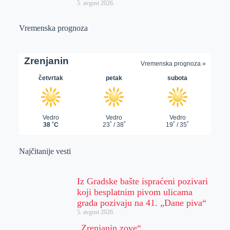
5. avgust 2026.
Vremenska prognoza
Najčitanije vesti
Iz Gradske bašte ispraćeni pozivari
koji besplatnim pivom ulicama
grada pozivaju na 41. „Dane piva“
5. avgust 2026.
„Zrenjanin zove“