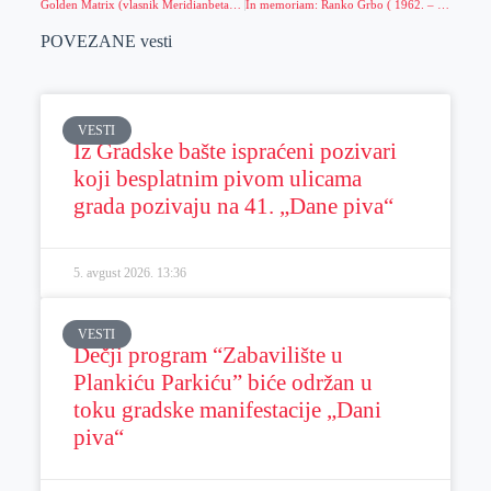
Golden Matrix (vlasnik Meridianbeta) prvi kvartal završio sa prihodom od 43 miliona dolara i rastom poslovanja od 72%
In memoriam: Ranko Grbo ( 1962. – 2025. )
POVEZANE vesti
VESTI
Iz Gradske bašte ispraćeni pozivari
koji besplatnim pivom ulicama
grada pozivaju na 41. „Dane piva“
5. avgust 2026.
13:36
VESTI
Dečji program “Zabavilište u
Plankiću Parkiću” biće održan u
toku gradske manifestacije „Dani
piva“