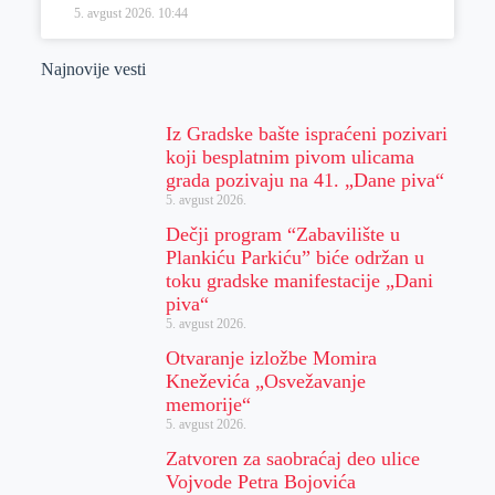
5. avgust 2026.
10:44
Najnovije vesti
Iz Gradske bašte ispraćeni pozivari
koji besplatnim pivom ulicama
grada pozivaju na 41. „Dane piva“
5. avgust 2026.
Dečji program “Zabavilište u
Plankiću Parkiću” biće održan u
toku gradske manifestacije „Dani
piva“
5. avgust 2026.
Otvaranje izložbe Momira
Kneževića „Osvežavanje
memorije“
5. avgust 2026.
Zatvoren za saobraćaj deo ulice
Vojvode Petra Bojovića