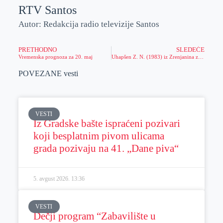
RTV Santos
Autor: Redakcija radio televizije Santos
PRETHODNO
SLEDEĆE
Vremenska prognoza za 20. maj
Uhapšen Z. N. (1983) iz Zrenjanina zbog krađa
POVEZANE vesti
VESTI
Iz Gradske bašte ispraćeni pozivari
koji besplatnim pivom ulicama
grada pozivaju na 41. „Dane piva“
5. avgust 2026.
13:36
VESTI
Dečji program “Zabavilište u