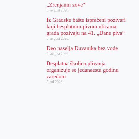
„Zrenjanin zove“
5. avgust 2026.
Iz Gradske bašte ispraćeni pozivari
koji besplatnim pivom ulicama
grada pozivaju na 41. „Dane piva“
5. avgust 2026.
Deo naselja Duvanika bez vode
4. avgust 2026.
Besplatna školica plivanja
organizuje se jedanaestu godinu
zaredom
8. jul 2026.