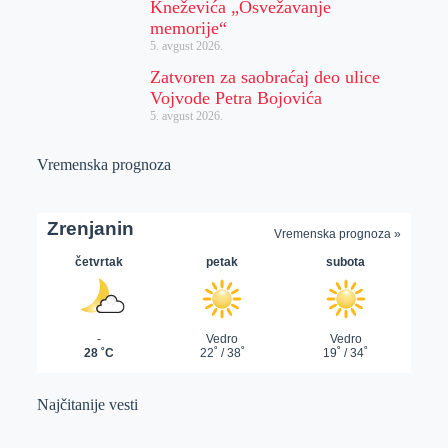
Kneževića „Osvežavanje
memorije“
5. avgust 2026.
Zatvoren za saobraćaj deo ulice
Vojvode Petra Bojovića
5. avgust 2026.
Vremenska prognoza
Najčitanije vesti