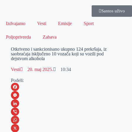
Santos uživo
Izdvajamo
Vesti
Emisije
Sport
Poljoprivreda
Zabava
Otkriveno i sankcionisano ukupno 124 prekršaja, iz
saobraćaja isključeno 10 vozača koji su vozili pod
dejstvom alkohola
Vesti
20. maj 2025.
10:34
Podeli:
F
a
M
c
e
L
e
s
i
V
b
s
n
i
W