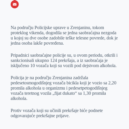
o
e
k
b
h
X
o
n
e
e
a
E
k
g
d
r
t
m
Na području Policijske uprave u Zrenjaninu, tokom
e
I
s
a
proteklog vikenda, dogodila se jedna saobraćajna nezgoda
r
n
A
i
u kojoj su dve osobe zadobile teške telesne povrede, dok je
jedna osoba lakše povređena.
p
l
p
Pripadnici saobraćajne policije su, u ovom periodu, otkrili i
sankcionisali ukupno 124 prekršaja, a iz saobraćaja je
isključeno 10 vozača koji su vozili pod dejstvom alkohola.
Policija je na području Zrenjanina zadržala
pedesetosmogodišnjeg vozača bicikla koji je vozio sa 2,20
promila alkohola u organizmu i pedesetpetogodišnjeg
vozača teretnog vozila „fijat dukato“ sa 1,30 promila
alkohola.
Protiv vozača koji su učinili prekršaje biće podnete
odgovarajuće prekršajne prijave.