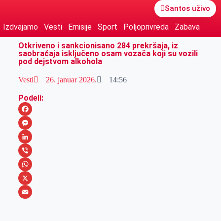
Santos uživo
Izdvajamo
Vesti
Emisije
Sport
Poljoprivreda
Zabava
Otkriveno i sankcionisano 284 prekršaja, iz
saobraćaja isključeno osam vozača koji su vozili
pod dejstvom alkohola
Vesti
26. januar 2026.
14:56
Podeli:
F
a
M
c
e
L
e
s
i
V
b
s
n
i
W
o
e
k
b
h
X
o
n
e
e
a
E
k
g
d
r
t
m