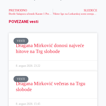
PRETHODNO
SLEDEĆE
Đorđe Salapura učesnik Karate 1 Premijer lige u Istanbulu
Viktor Igo na Lutkarskoj sceni zrenjaninskog pozorišta: počele čitaće probe „Gavroša“
POVEZANE vesti
VESTI
Dragana Mirković donosi najveće
hitove na Trg slobode
8. avgust 2026.
23:22
VESTI
Dragana Mirković večeras na Trgu
slobode
8. avgust 2026.
15:45