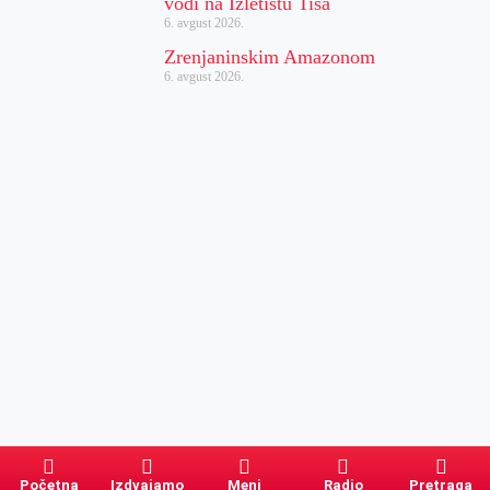
vodi na Izletištu Tisa
6. avgust 2026.
Zrenjaninskim Amazonom
6. avgust 2026.
Početna
Izdvajamo
Meni
Radio
Pretraga