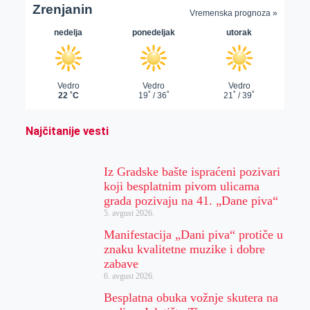
Najčitanije vesti
Iz Gradske bašte ispraćeni pozivari
koji besplatnim pivom ulicama
grada pozivaju na 41. „Dane piva“
5. avgust 2026.
Manifestacija „Dani piva“ protiče u
znaku kvalitetne muzike i dobre
zabave
6. avgust 2026.
Besplatna obuka vožnje skutera na