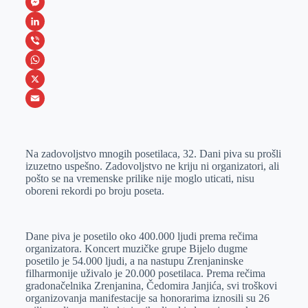
F
a
M
c
e
L
e
s
i
V
b
s
n
i
W
o
e
k
b
h
X
o
n
e
e
a
E
k
g
d
r
t
m
Na zadovoljstvo mnogih posetilaca, 32. Dani piva su prošli
e
I
s
a
izuzetno uspešno. Zadovoljstvo ne kriju ni organizatori, ali
r
n
A
i
pošto se na vremenske prilike nije moglo uticati, nisu
oboreni rekordi po broju poseta.
p
l
p
Dane piva je posetilo oko 400.000 ljudi prema rečima
organizatora. Koncert muzičke grupe Bijelo dugme
posetilo je 54.000 ljudi, a na nastupu Zrenjaninske
filharmonije uživalo je 20.000 posetilaca. Prema rečima
gradonačelnika Zrenjanina, Čedomira Janjića, svi troškovi
organizovanja manifestacije sa honorarima iznosili su 26