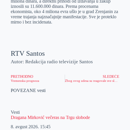
miliona dinara, a direktni prihodi od izdavanja u zakup
iznosili su 11.600.000 dinara. Prema procenama
ekonomista, oko 4 miliona evra ušlo je u grad Zrenjanin za
vreme trajanja najznačajnije manifestacije. Sve je proteklo
mirno i bez incidenata.
RTV Santos
Autor: Redakcija radio televizije Santos
PRETHODNO
SLEDEĆE
Vremenska prognoza
Zbog ovog udesa su reagovale sve službe u Rumuniji (FOTO)
POVEZANE vesti
Vesti
Dragana Mirković večeras na Trgu slobode
8. avgust 2026.
15:45