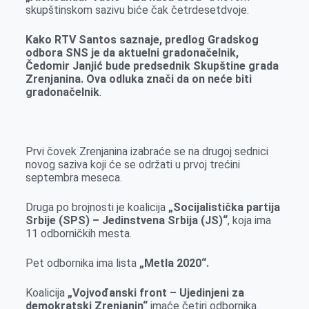
skupštinskom sazivu biće čak četrdesetdvoje.
Kako RTV Santos saznaje, predlog Gradskog
odbora SNS je da aktuelni gradonačelnik,
Čedomir Janjić bude predsednik Skupštine grada
Zrenjanina. Ova odluka znači da on neće biti
gradonačelnik
.
Prvi čovek Zrenjanina izabraće se na drugoj sednici
novog saziva koji će se održati u prvoj trećini
septembra meseca.
Druga po brojnosti je koalicija
„Socijalistička partija
Srbije (SPS) – Jedinstvena Srbija (JS)“
, koja ima
11 odborničkih mesta.
Pet odbornika ima lista
„Metla 2020“.
Koalicija
„Vojvođanski front – Ujedinjeni za
demokratski Zrenjanin“
imaće četiri odbornika.