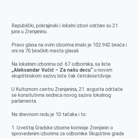
o
n
e
e
a
E
k
g
d
r
t
m
e
I
s
a
Republički, pokrajinski i lokalni izbori održani su 21.
r
n
A
i
juna u Zrenjaninu.
p
l
Pravo glasa na ovim izborima imalo je 102.942 birača i
p
oni na 70 biračkih mesta glasali.
Na lokalnim izborima od 67 odbornika, sa liste
„Aleksandar Vučić – Za našu decu“
u novom
skupštinskom sazivu biće čak četrdesetdvoje.
U Kulturnom centru Zrenjanina, 21. avgusta održaće
se konsitutivna sednica novog saziva lokalnog
parlamenta.
Na dnevnom redu je 10 tačaka i to:
1. Izveštaj Gradske izborne komisije Zrenjanin o
sprovedenim izborima za odbornike Skupštine grada