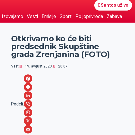
Santos uživo
Izdvajamo
Vesti
Emisije
Sport
Poljoprivreda
Zabava
Otkrivamo ko će biti
predsednik Skupštine
grada Zrenjanina (FOTO)
Vesti
19. avgust 2020.
20:07
F
a
M
c
e
L
Podeli:
e
s
i
V
b
s
n
i
W
o
e
k
b
h
X