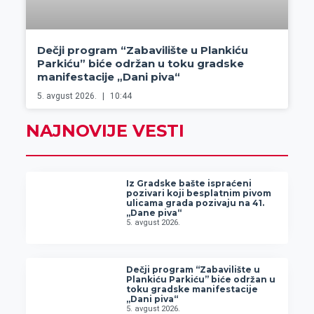
Dečji program “Zabavilište u Plankiću
Parkiću” biće održan u toku gradske
manifestacije „Dani piva“
5. avgust 2026.
10:44
NAJNOVIJE VESTI
Iz Gradske bašte ispraćeni
pozivari koji besplatnim pivom
ulicama grada pozivaju na 41.
„Dane piva“
5. avgust 2026.
Dečji program “Zabavilište u
Plankiću Parkiću” biće održan u
toku gradske manifestacije
„Dani piva“
5. avgust 2026.