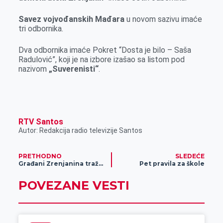
Savez vojvođanskih Mađara
u novom sazivu imaće
tri odbornika.
Dva odbornika imaće Pokret “Dosta je bilo – Saša
Radulović”, koji je na izbore izašao sa listom pod
nazivom
„Suverenisti“
.
RTV Santos
Autor: Redakcija radio televizije Santos
PRETHODNO
SLEDEĆE
Građani Zrenjanina traže prinudno izvršenje
Pet pravila za škole
POVEZANE VESTI