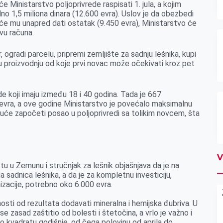
će Ministarstvo poljoprivrede raspisati 1. jula, a kojim
o 1,5 miliona dinara (12.600 evra). Uslov je da obezbedi
će mu unapred dati ostatak (9.450 evra), Ministarstvo će
ovu računa.
 ogradi parcelu, pripremi zemljište za sadnju lešnika, kupi
u proizvodnju od koje prvi novac može očekivati kroz pet
de koji imaju između 18 i 40 godina. Tada je 667
 evra, a ove godine Ministarstvo je povećalo maksimalnu
oguće započeti posao u poljoprivredi sa tolikim novcem, šta
V
u u Zemunu i stručnjak za lešnik objašnjava da je na
adnica lešnika, a da je za kompletnu investiciju,
izacije, potrebno oko 6.000 evra.
snosti od rezultata dodavati mineralna i hemijska đubriva. U
se zasad zaštitio od bolesti i štetočina, a vrlo je važno i
o kvadratu godišnje, od čega polovinu od aprila do