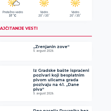
AJČITANIJE VESTI
„Zrenjanin zove“
5. avgust 2026.
Iz Gradske bašte ispraćeni
pozivari koji besplatnim
pivom ulicama grada
pozivaju na 41. „Dane
piva“
5. avgust 2026.
Deo naselja Duvanika bez