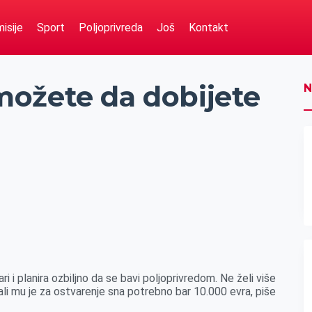
isije
Sport
Poljoprivreda
Još
Kontakt
ožete da dobijete
N
i i planira ozbiljno da se bavi poljoprivredom. Ne želi više
ali mu je za ostvarenje sna potrebno bar 10.000 evra, piše