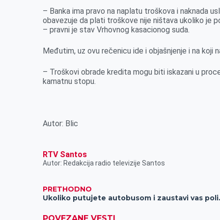
– Banka ima pravo na naplatu troškova i naknada us
obavezuje da plati troškove nije ništava ukoliko je
– pravni je stav Vrhovnog kasacionog suda.
Međutim, uz ovu rečenicu ide i objašnjenje i na koji n
– Troškovi obrade kredita mogu biti iskazani u proc
kamatnu stopu.
Autor: Blic
RTV Santos
Autor: Redakcija radio televizije Santos
PRETHODNO
Ukoliko putujete
POVEZANE VESTI