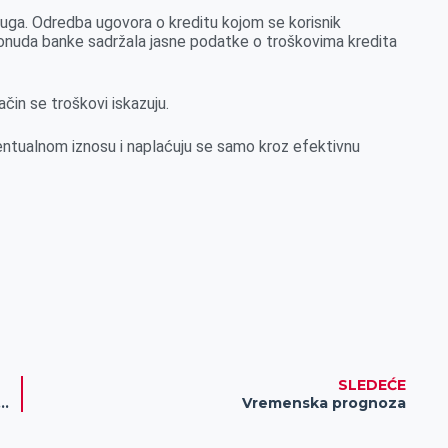
luga. Odredba ugovora o kreditu kojom se korisnik
 ponuda banke sadržala jasne podatke o troškovima kredita
ačin se troškovi iskazuju.
entualnom iznosu i naplaćuju se samo kroz efektivnu
SLEDEĆE
 autobusom i zaustavi vas policija, ovo treba da znate!
Vremenska prognoza