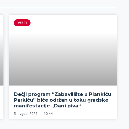
VESTI
Dečji program “Zabavilište u Plankiću
Parkiću” biće održan u toku gradske
manifestacije „Dani piva“
5. avgust 2026.
10:44