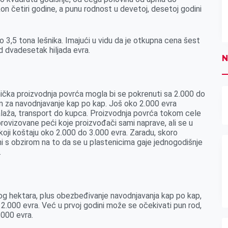
on četiri godine, a punu rodnost u devetoj, desetoj godini
3,5 tona lešnika. Imajući u vidu da je otkupna cena šest
d dvadesetak hiljada evra.
N
ička proizvodnja povrća mogla bi se pokrenuti sa 2.000 do
em za navodnjavanje kap po kap. Još oko 2.000 evra
alaža, transport do kupca. Proizvodnja povrća tokom cele
rovizovane peći koje proizvođači sami naprave, ali se u
 koji koštaju oko 2.000 do 3.000 evra. Zaradu, skoro
ni s obzirom na to da se u plastenicima gaje jednogodišnje
…
og hektara, plus obezbeđivanje navodnjavanja kap po kap,
 12.000 evra. Već u prvoj godini može se očekivati pun rod,
.000 evra.