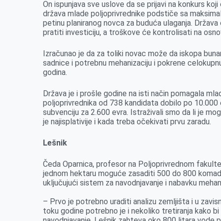
On ispunjava sve uslove da se prijavi na konkurs koji 
k
e
n
p
država mlade poljoprivrednike podstiče sa maksimaln
r
petinu planiranog novca za buduća ulaganja. Država 
pratiti investiciju, a troškove će kontrolisati na osn
Izračunao je da za toliki novac može da iskopa bunar,
sadnice i potrebnu mehanizaciju i pokrene celokupn
godina.
Država je i prošle godine na isti način pomagala mla
poljoprivrednika od 738 kandidata dobilo po 10.000
subvenciju za 2.600 evra. Istraživali smo da li je m
je najisplativije i kada treba očekivati prvu zaradu.
Lešnik
Čeda Oparnica, profesor na Poljoprivrednom fakultet
jednom hektaru moguće zasaditi 500 do 800 komada s
uključujući sistem za navodnjavanje i nabavku mehan
– Prvo je potrebno uraditi analizu zemljišta i u zavi
toku godine potrebno je i nekoliko tretiranja kako bi 
navodnjavanje. Lešnik zahteva oko 800 litara vode p