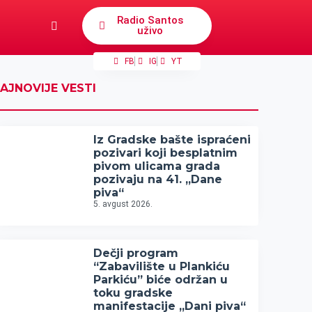
Radio Santos
uživo
FB
IG
YT
AJNOVIJE VESTI
Iz Gradske bašte ispraćeni
pozivari koji besplatnim
pivom ulicama grada
pozivaju na 41. „Dane
piva“
5. avgust 2026.
Dečji program
“Zabavilište u Plankiću
Parkiću” biće održan u
toku gradske
manifestacije „Dani piva“