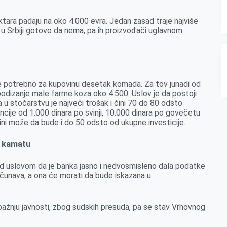
tara padaju na oko 4.000 evra. Jedan zasad traje najviše
 u Srbiji gotovo da nema, pa ih proizvođači uglavnom
 je potrebno za kupovinu desetak komada. Za tov junadi od
podizanje male farme koza oko 4.500. Uslov je da postoji
 u stočarstvu je najveći trošak i čini 70 do 80 odsto
ije od 1.000 dinara po svinji, 10.000 dinara po govečetu
dini može da bude i do 50 odsto od ukupne investicije.
z kamatu
pod uslovom da je banka jasno i nedvosmisleno dala podatke
računava, a ona će morati da bude iskazana u
 pažnju javnosti, zbog sudskih presuda, pa se stav Vrhovnog