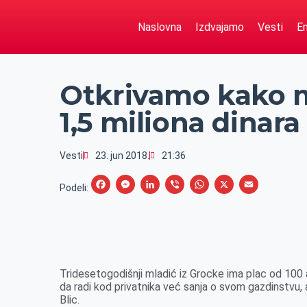
Naslovna
Izdvajamo
Vesti
Em
Otkrivamo kako m
1,5 miliona dinara
Vesti
23. jun 2018.
21:36
F
M
L
V
W
X
E
Podeli:
a
e
i
i
h
m
c
s
n
b
a
a
e
s
k
e
t
i
b
e
e
r
s
l
Tridesetogodišnji mladić iz Grocke ima plac od 100 ar
o
n
d
A
da radi kod privatnika već sanja o svom gazdinstvu, 
Blic.
o
g
I
p