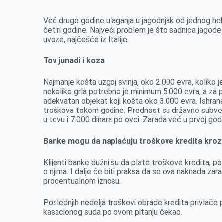
Već druge godine ulaganja u jagodnjak od jednog hek
četiri godine. Najveći problem je što sadnica jagode
uvoze, najčešće iz Italije.
Tov junadi i koza
Najmanje košta uzgoj svinja, oko 2.000 evra, koliko
nekoliko grla potrebno je minimum 5.000 evra, a za 
adekvatan objekat koji košta oko 3.000 evra. Ishrana
troškova tokom godine. Prednost su državne subvenc
u tovu i 7.000 dinara po ovci. Zarada već u prvoj go
Banke mogu da naplaćuju troškove kredita kro
Klijenti banke dužni su da plate troškove kredita, 
o njima. I dalje će biti praksa da se ova naknada za
procentualnom iznosu.
Poslednjih nedelja troškovi obrade kredita privlače
kasacionog suda po ovom pitanju čekao.