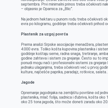
septembra. Prvi minimalni prinos treba očekivati nak
– objasnio je Oparnica za „Blic“.
Na jednom hektaru u punom rodu treba očekivati oko 
evra po kilogramu, godišnje treba očekivati prihod o
Plastenik za uzgoj povrća
Prema analizi Srpske asocijacije menadžera, plasten
4.000 evra. Toliko košta kupovina plastenika i sist
godišnje koštaju seme, radna snaga, tretiranje, amb
godine zahteva i sistem za grejanje. Često su to imp
ponudi mogu naći i profesionalni sistemi za grejanje
jednaku ulaganjima, treba očekivati već u prvoj godi
kulture, najčešće paprika, paradajz, rotkvice, salata
Jagode
Opremanje jagodnjaka na zemljištu površine od jedn
plastenika, mlač folija, sadnica i đubriva, košta oko
oko 25 tona jagoda, što može doneti zaradu oko 20