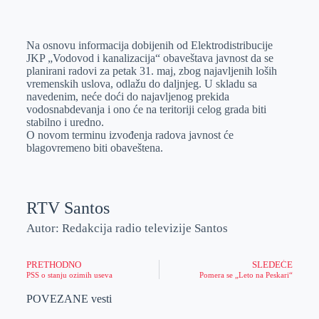
o
n
e
e
a
E
k
g
d
r
t
m
Na osnovu informacija dobijenih od Elektrodistribucije
e
I
s
a
JKP „Vodovod i kanalizacija“ obaveštava javnost da se
r
n
A
i
planirani radovi za petak 31. maj, zbog najavljenih loših
vremenskih uslova, odlažu do daljnjeg. U skladu sa
p
l
navedenim, neće doći do najavljenog prekida
p
vodosnabdevanja i ono će na teritoriji celog grada biti
stabilno i uredno.
O novom terminu izvođenja radova javnost će
blagovremeno biti obaveštena.
RTV Santos
Autor: Redakcija radio televizije Santos
PRETHODNO
SLEDEĆE
PSS o stanju ozimih useva
Pomera se „Leto na Peskari“
POVEZANE vesti