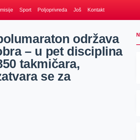
misije
Sport
Poljoprivreda
Još
Kontakt
polumaraton održava
N
obra – u pet disciplina
 850 takmičara,
zatvara se za