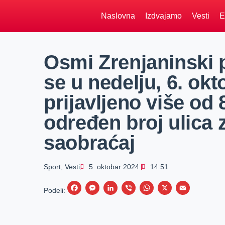
Naslovna
Izdvajamo
Vesti
E
Osmi Zrenjaninski 
se u nedelju, 6. okt
prijavljeno više od
određen broj ulica 
saobraćaj
Sport
,
Vesti
5. oktobar 2024.
14:51
F
M
L
V
W
X
E
Podeli:
a
e
i
i
h
m
c
s
n
b
a
a