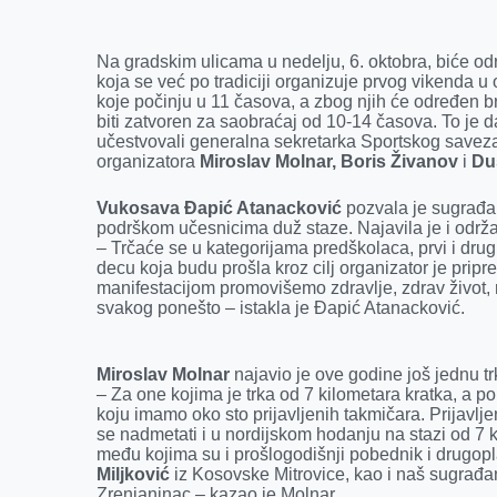
e
s
k
e
t
i
b
e
e
r
s
l
Na gradskim ulicama u nedelju, 6. oktobra, biće o
o
n
d
A
koja se već po tradiciji organizuje prvog vikenda u 
koje počinju u 11 časova, a zbog njih će određen br
o
g
I
p
biti zatvoren za saobraćaj od 10-14 časova. To je 
k
e
n
p
učestvovali generalna sekretarka Sportskog save
organizatora
Miroslav Molnar, Boris Živanov
i
Du
r
Vukosava Đapić Atanacković
pozvala je sugrađan
podrškom učesnicima duž staze. Najavila je i održa
– Trčaće se u kategorijama predškolaca, prvi i drugi r
decu koja budu prošla kroz cilj organizator je pr
manifestacijom promovišemo zdravlje, zdrav život, r
svakog ponešto – istakla je Đapić Atanacković.
Miroslav Molnar
najavio je ove godine još jednu trk
– Za one kojima je trka od 7 kilometara kratka, a p
koju imamo oko sto prijavljenih takmičara. Prijavljen
se nadmetati i u nordijskom hodanju na stazi od 7 k
među kojima su i prošlogodišnji pobednik i drugop
Miljković
iz Kosovske Mitrovice, kao i naš sugrađa
Zrenjaninac – kazao je Molnar.