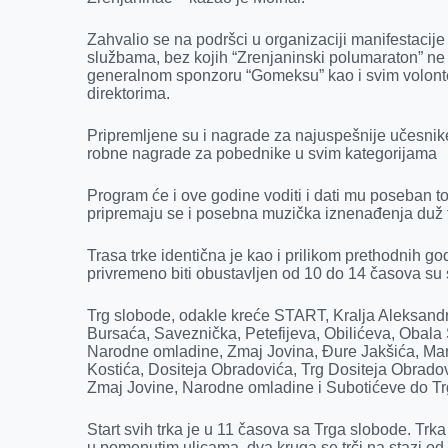
Zahvalio se na podršci u organizaciji manifestacij
službama, bez kojih “Zrenjaninski polumaraton” ne
generalnom sponzoru “Gomeksu” kao i svim volonte
direktorima.
Pripremljene su i nagrade za najuspešnije učesnik
robne nagrade za pobednike u svim kategorijama
Program će i ove godine voditi i dati mu poseban to
pripremaju se i posebna muzička iznenađenja duž t
Trasa trke identična je kao i prilikom prethodnih go
privremeno biti obustavljen od 10 do 14 časova su
Trg slobode, odakle kreće START, Kralja Aleksan
Bursaća, Saveznička, Petefijeva, Obilićeva, Obala
Narodne omladine, Zmaj Jovina, Đure Jakšića, Ma
Kostića, Dositeja Obradovića, Trg Dositeja Obrado
Zmaj Jovine, Narodne omladine i Subotićeve do Trg
Start svih trka je u 11 časova sa Trga slobode. Trk
u pomenutim ulicama, dva kruga se trči na stazi od 