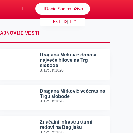
Radio Santos uživo
FB
IG
YT
AJNOVIJE VESTI
Dragana Mirković donosi
najveće hitove na Trg
slobode
8. avgust 2026.
Dragana Mirković večeras na
Trgu slobode
8. avgust 2026.
Značajni infrastrukturni
radovi na Bagljašu
8. avgust 2026.