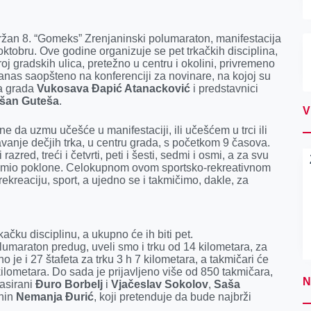
držan 8. “Gomeks” Zrenjaninski polumaraton, manifestacija
oktobru. Ove godine organizuje se pet trkačkih disciplina,
oj gradskih ulica, pretežno u centru i okolini, privremeno
danas saopšteno na konferenciji za novinare, na kojoj su
za grada
Vukosava Đapić Atanacković
i predstavnici
šan Guteša
.
V
e da uzmu učešće u manifestaciji, ili učešćem u trci ili
vanje dečjih trka, u centru grada, s početkom 9 časova.
azred, treći i četvrti, peti i šesti, sedmi i osmi, a za svu
ipremio poklone. Celokupnom ovom sportsko-rekreativnom
ekreaciju, sport, a ujedno se i takmičimo, dakle, za
ačku disciplinu, a ukupno će ih biti pet.
olumaraton predug, uveli smo i trku od 14 kilometara, za
o je i 27 štafeta za trku 3 h 7 kilometara, a takmičari će
ilometara. Do sada je prijavljeno više od 850 takmičara,
N
lasirani
Đuro Borbelj
i
Vjačeslav Sokolov
,
Saša
nin
Nemanja Đurić
, koji pretenduje da bude najbrži