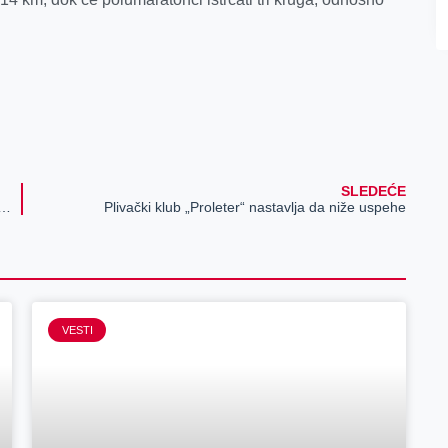
SLEDEĆE
dacija donirala opremu GAK „Narodni front“ u Beogradu
Plivački klub „Proleter“ nastavlja da niže uspehe
VESTI