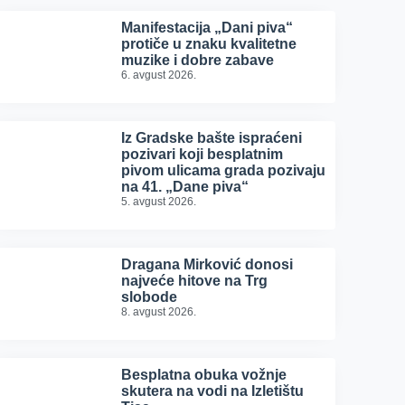
Manifestacija „Dani piva“
protiče u znaku kvalitetne
muzike i dobre zabave
6. avgust 2026.
Iz Gradske bašte ispraćeni
pozivari koji besplatnim
pivom ulicama grada pozivaju
na 41. „Dane piva“
5. avgust 2026.
Dragana Mirković donosi
najveće hitove na Trg
slobode
8. avgust 2026.
Besplatna obuka vožnje
skutera na vodi na Izletištu