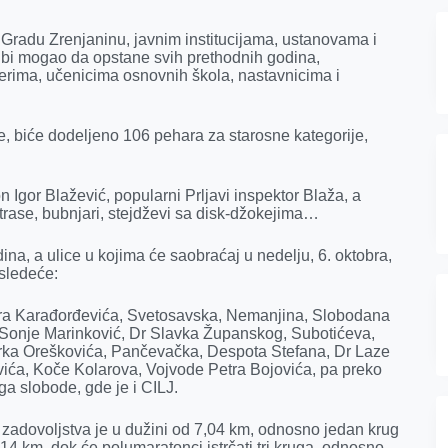
e Gradu Zrenjaninu, javnim institucijama, ustanovama i
 bi mogao da opstane svih prethodnih godina,
rima, učenicima osnovnih škola, nastavnicima i
e, biće dodeljeno 106 pehara za starosne kategorije,
n Igor Blažević, popularni Prljavi inspektor Blaža, a
rase, bubnjari, stejdževi sa disk-džokejima…
dina, a ulice u kojima će saobraćaj u nedelju, 6. oktobra,
 sledeće:
dra Karađorđevića, Svetosavska, Nemanjina, Slobodana
 Sonje Marinković, Dr Slavka Županskog, Subotićeva,
rka Oreškovića, Pančevačka, Despota Stefana, Dr Laze
vića, Koče Kolarova, Vojvode Petra Bojovića, pa preko
a slobode, gde je i CILJ.
a zadovoljstva je u dužini od 7,04 km, odnosno jedan krug
14 km, dok će polumaratonci istrčati tri kruga, odnosno