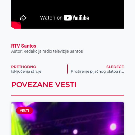
RTV Santos
Autor: Redakcija radio televizije Santos
PRETHODNO
SLEDEĆE
Isključenja struje
Proširenje pijačnog platoa na zadovoljstvo trgovaca i potrošača
POVEZANE VESTI
VESTI