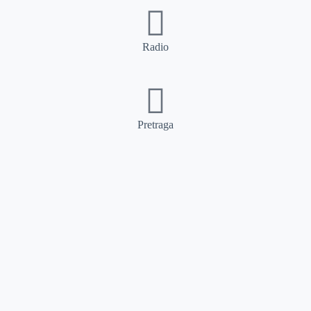
Radio
Pretraga
Pretraga
Kategorije
Ostalo
Naslovna