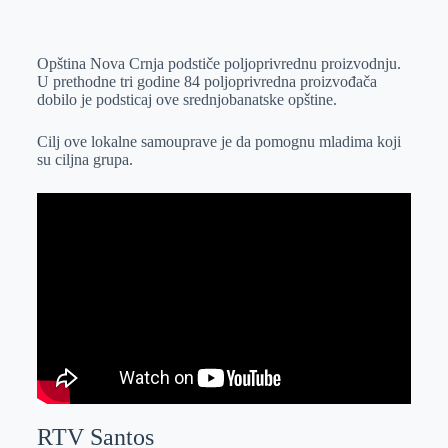
o
n
e
e
a
E
k
g
d
r
t
m
Opština Nova Crnja podstiče poljoprivrednu proizvodnju.
e
I
s
a
U prethodne tri godine 84 poljoprivredna proizvođača
r
n
A
i
dobilo je podsticaj ove srednjobanatske opštine.
p
l
Cilj ove lokalne samouprave je da pomognu mladima koji
p
su ciljna grupa.
RTV Santos