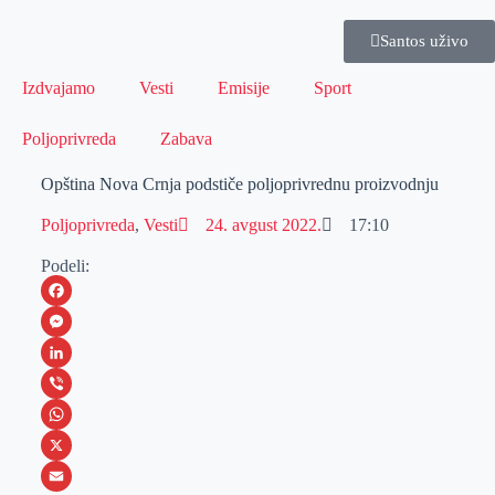
Santos uživo
Izdvajamo
Vesti
Emisije
Sport
Poljoprivreda
Zabava
Opština Nova Crnja podstiče poljoprivrednu proizvodnju
Poljoprivreda
,
Vesti
24. avgust 2022.
17:10
Podeli:
F
a
M
c
e
L
e
s
i
V
b
s
n
i
W
o
e
k
b
h
X