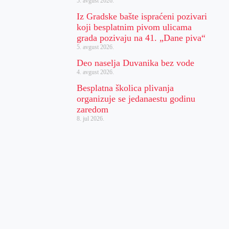
5. avgust 2026.
Iz Gradske bašte ispraćeni pozivari
koji besplatnim pivom ulicama
grada pozivaju na 41. „Dane piva“
5. avgust 2026.
Deo naselja Duvanika bez vode
4. avgust 2026.
Besplatna školica plivanja
organizuje se jedanaestu godinu
zaredom
8. jul 2026.