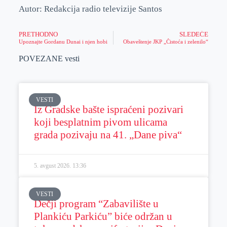
Autor: Redakcija radio televizije Santos
PRETHODNO
SLEDEĆE
Upoznajte Gordanu Dunai i njen hobi
Obaveštenje JKP „Čistoća i zelenilo“
POVEZANE vesti
VESTI
Iz Gradske bašte ispraćeni pozivari
koji besplatnim pivom ulicama
grada pozivaju na 41. „Dane piva“
5. avgust 2026.
13:36
VESTI
Dečji program “Zabavilište u
Plankiću Parkiću” biće održan u