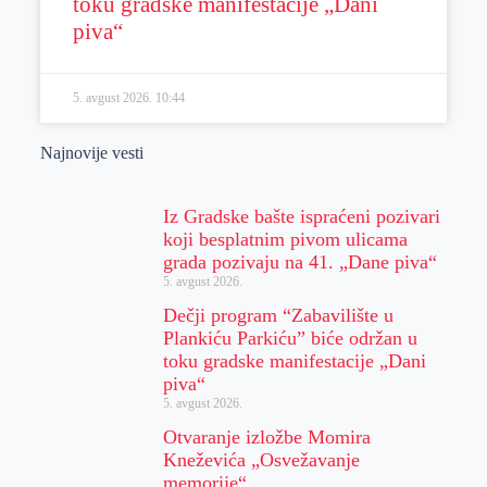
toku gradske manifestacije „Dani
piva“
5. avgust 2026.
10:44
Najnovije vesti
Iz Gradske bašte ispraćeni pozivari
koji besplatnim pivom ulicama
grada pozivaju na 41. „Dane piva“
5. avgust 2026.
Dečji program “Zabavilište u
Plankiću Parkiću” biće održan u
toku gradske manifestacije „Dani
piva“
5. avgust 2026.
Otvaranje izložbe Momira
Kneževića „Osvežavanje
memorije“