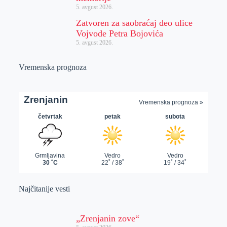
5. avgust 2026.
Zatvoren za saobraćaj deo ulice
Vojvode Petra Bojovića
5. avgust 2026.
Vremenska prognoza
Najčitanije vesti
„Zrenjanin zove“