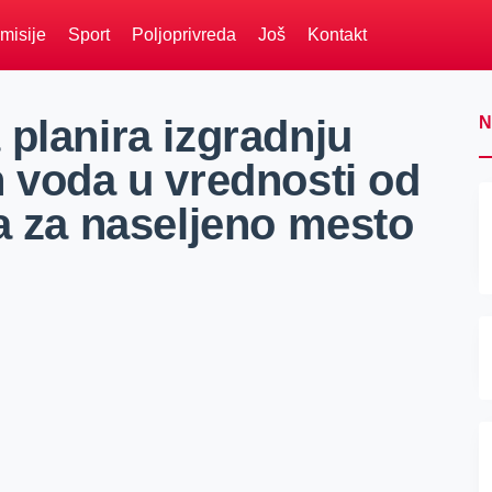
misije
Sport
Poljoprivreda
Još
Kontakt
planira izgradnju
N
h voda u vrednosti od
a za naseljeno mesto