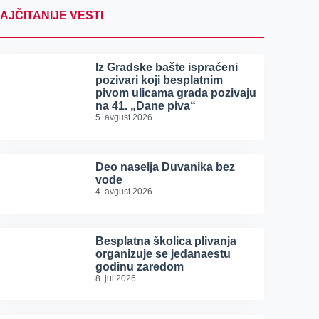
AJČITANIJE VESTI
Iz Gradske bašte ispraćeni
pozivari koji besplatnim
pivom ulicama grada pozivaju
na 41. „Dane piva“
5. avgust 2026.
Deo naselja Duvanika bez
vode
4. avgust 2026.
Besplatna školica plivanja
organizuje se jedanaestu
godinu zaredom
8. jul 2026.