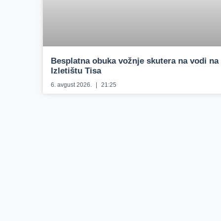
Besplatna obuka vožnje skutera na vodi na
Izletištu Tisa
6. avgust 2026.
21:25