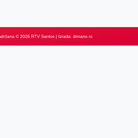
adržana © 2026 RTV Santos | Izrada:
dimano.rs