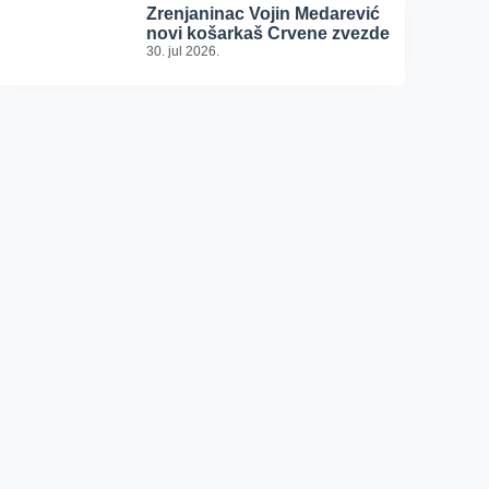
Zrenjaninac Vojin Medarević
novi košarkaš Crvene zvezde
30. jul 2026.