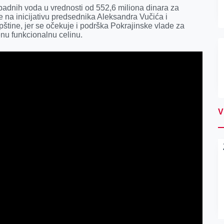
padnih voda u vrednosti od 552,6 miliona dinara za
e na inicijativu predsednika Aleksandra Vučića i
pštine, jer se očekuje i podrška Pokrajinske vlade za
venu funkcionalnu celinu.
V