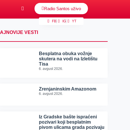
Radio Santos uživo
FB
IG
YT
AJNOVIJE VESTI
Besplatna obuka vožnje
skutera na vodi na Izletištu
Tisa
6. avgust 2026.
Zrenjaninskim Amazonom
6. avgust 2026.
Iz Gradske bašte ispraćeni
pozivari koji besplatnim
pivom ulicama grada pozivaju