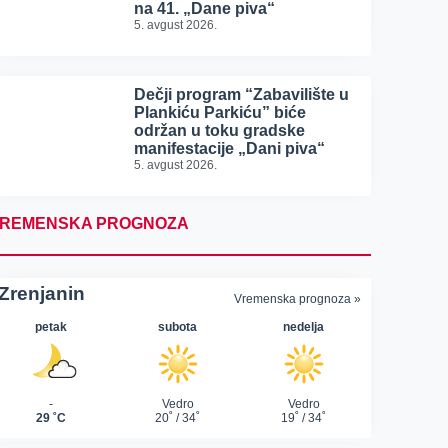
na 41. „Dane piva“
5. avgust 2026.
Dečji program “Zabavilište u
Plankiću Parkiću” biće
održan u toku gradske
manifestacije „Dani piva“
5. avgust 2026.
REMENSKA PROGNOZA