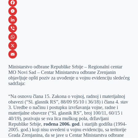
F
a
M
c
e
L
e
s
i
V
b
s
n
i
W
o
e
k
b
h
X
o
n
e
e
a
E
Ministarstvo odbrane Republike Srbije – Regionalni centar
k
g
d
r
t
m
MO Novi Sad – Centar Ministarstva odbrane Zrenjanin
objavljuje opšti poziv za uvođenje u vojnu evidenciju sledećeg
e
I
s
a
sadržaja:
r
n
A
i
“Na osnovu člana 15. Zakona o vojnoj, radnoj i materijalnoj
p
l
obavezi (“Sl. glasnik RS”, 88/09 95/10 i 36/18) i člana 4. stav
p
3. Uredbe o načinu i postupku izvršavanja vojne, radne i
materijalne obaveze (“Sl. glasnik RS”, broj 100/11, 60/15 i
40/19), pozivaju se sva lica muškog pola, državljani
Republike Srbije,
rođena 2006. god
. i starijih godišta (1994-
2005. god.) koji nisu uvedeni u vojnu evidenciju, sa teritorije
Grada Zrenjanina, da se jave u Centar Ministarstva odbrane