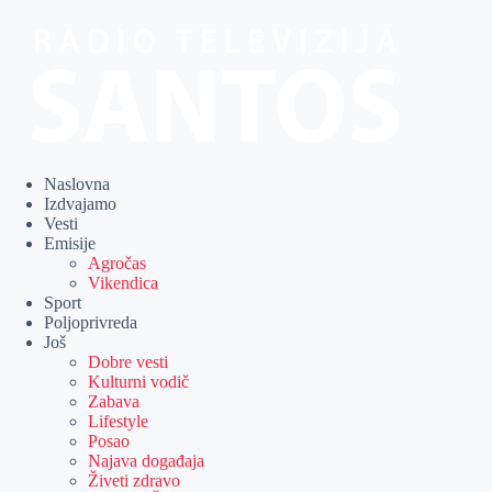
Skip
to
content
Naslovna
Izdvajamo
Vesti
Emisije
Agročas
Vikendica
Sport
Poljoprivreda
Još
Dobre vesti
Kulturni vodič
Zabava
Lifestyle
Posao
Najava događaja
Živeti zdravo