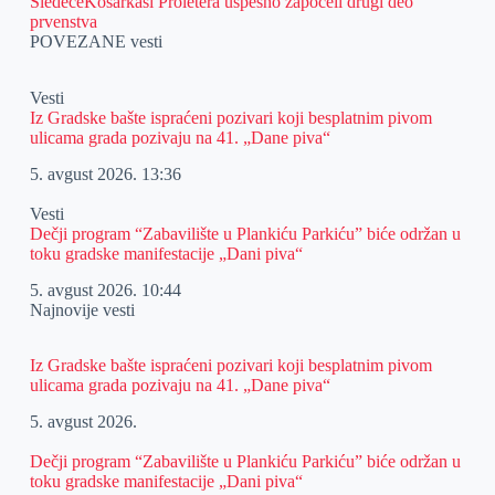
Sledeće
Košarkaši Proletera uspešno započeli drugi deo
prvenstva
POVEZANE vesti
Vesti
Iz Gradske bašte ispraćeni pozivari koji besplatnim pivom
ulicama grada pozivaju na 41. „Dane piva“
5. avgust 2026.
13:36
Vesti
Dečji program “Zabavilište u Plankiću Parkiću” biće održan u
toku gradske manifestacije „Dani piva“
5. avgust 2026.
10:44
Najnovije vesti
Iz Gradske bašte ispraćeni pozivari koji besplatnim pivom
ulicama grada pozivaju na 41. „Dane piva“
5. avgust 2026.
Dečji program “Zabavilište u Plankiću Parkiću” biće održan u
toku gradske manifestacije „Dani piva“