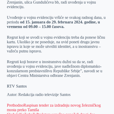
Zrenjanin, ulica Gundulićeva bb, radi uvođenja u vojnu
evidenciju.
Uvođenje u vojnu evidenciju vršiće se svakog radnog dana, u
periodu
od 15. januara do 29. februara 2024. godine, u
vremenu od 09.00 – 15.00 časova.
Regrut koji se uvodi u vojnu evidenciju treba da ponese ličnu
kartu. Ukoliko je ne poseduje, na uvid poneti drugu javnu
ispravu iz koje se može utvrditi identitet, a u inostranstvu –
važeću putnu ispravu.
Regruti koji borave u inostranstvu dužni su da se, radi
uvođenja u vojnu evidenciju, jave nadležnom diplomatsko-
konzularnom predstavništvu Republike Srbije”, navodi se u
objavi Centra Ministarstva odbrane Zrenjanin.
RTV Santos
Autor: Redakcija radio televizije Santos
Prethodno
Raspisan tender za izdradnju novog železničkog
mosta preko Tamiša