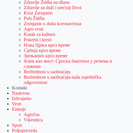
Zdravlje Žitišta na dlanu
Zdravlje za duži i srećniji život
Kroz Zrenjanin
Puls Žitišta
Zrenjanin u doba koronavirusa
Agro vesti
Kutak za kulturu
Pokreni i kreni
Нова Црња кроз време
Србија кроз време
Зрењанин кроз време
Језик као мост: Српска баштина у речима и
словима
Bezbednost u saobraćaju
Bezbednost u saobraćaju-naša zajednička
odgovornost
Kontakt
Naslovna
Izdvajamo
Vesti
Emisije
Agročas
Vikendica
Sport
Poljoprivreda