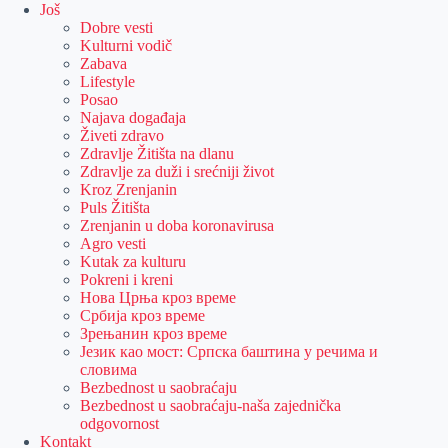
Još
Dobre vesti
Kulturni vodič
Zabava
Lifestyle
Posao
Najava događaja
Živeti zdravo
Zdravlje Žitišta na dlanu
Zdravlje za duži i srećniji život
Kroz Zrenjanin
Puls Žitišta
Zrenjanin u doba koronavirusa
Agro vesti
Kutak za kulturu
Pokreni i kreni
Нова Црња кроз време
Србија кроз време
Зрењанин кроз време
Језик као мост: Српска баштина у речима и
словима
Bezbednost u saobraćaju
Bezbednost u saobraćaju-naša zajednička
odgovornost
Kontakt