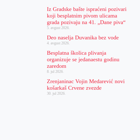
Iz Gradske bašte ispraćeni pozivari
koji besplatnim pivom ulicama
grada pozivaju na 41. „Dane piva“
5. avgust 2026.
Deo naselja Duvanika bez vode
4. avgust 2026.
Besplatna školica plivanja
organizuje se jedanaestu godinu
zaredom
8. jul 2026.
Zrenjaninac Vojin Medarević novi
košarkaš Crvene zvezde
30. jul 2026.