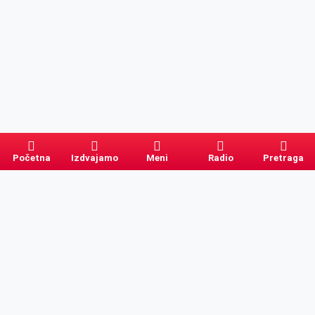
Početna
Izdvajamo
Meni
Radio
Pretraga
Pretraga
Kategorije