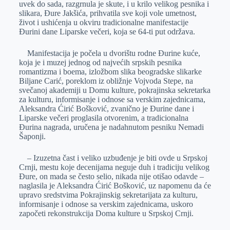
uvek do sada, razgrnula je skute, i u krilo velikog pesnika i
r
n
A
i
slikara, Đure Jakšića, prihvatila sve koji vole umetnost,
život i ushićenja u okviru tradicionalne manifestacije
p
l
Đurini dane Liparske večeri, koja se 64-ti put održava.
p
Manifestacija je počela u dvorištu rodne Đurine kuće,
koja je i muzej jednog od najvećih srpskih pesnika
romantizma i boema, izložbom slika beogradske slikarke
Biljane Carić, poreklom iz obližnje Vojvoda Stepe, na
svečanoj akademiji u Domu kulture, pokrajinska sekretarka
za kulturu, informisanje i odnose sa verskim zajednicama,
Aleksandra Ćirić Bošković, zvanično je Đurine dane i
Liparske večeri proglasila otvorenim, a tradicionalna
Đurina nagrada, uručena je nadahnutom pesniku Nemadi
Šaponji.
– Izuzetna čast i veliko uzbuđenje je biti ovde u Srpskoj
Crnji, mestu koje decenijama neguje duh i tradiciju velikog
Đure, on mada se često selio, nikada nije otišao odavde –
naglasila je Aleksandra Ćirić Bošković, uz napomenu da će
upravo sredstvima Pokrajinskig sekretarijata za kulturu,
informisanje i odnose sa verskim zajednicama, uskoro
započeti rekonstrukcija Doma kulture u Srpskoj Crnji.