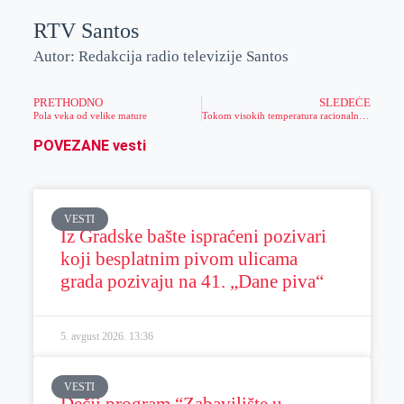
RTV Santos
Autor: Redakcija radio televizije Santos
PRETHODNO
SLEDEĆE
Pola veka od velike mature
Tokom visokih temperatura racionalno trošite vodu
POVEZANE vesti
VESTI
Iz Gradske bašte ispraćeni pozivari
koji besplatnim pivom ulicama
grada pozivaju na 41. „Dane piva“
5. avgust 2026.
13:36
VESTI
Dečji program “Zabavilište u