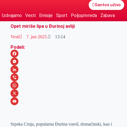
Santos uživo
Izdvajamo
Vesti
Emisije
Sport
Poljoprivreda
Zabava
Opet miriše lipa u Đurinoj avliji
Vesti
7. jun 2025.
13:14
Podeli:
F
a
M
c
e
L
e
s
i
V
b
s
n
i
W
o
e
k
b
h
X
o
n
e
e
a
E
k
g
d
r
t
m
Srpska Crnja, popularna Đurina varoš, domaćinski, kao i
e
I
s
a