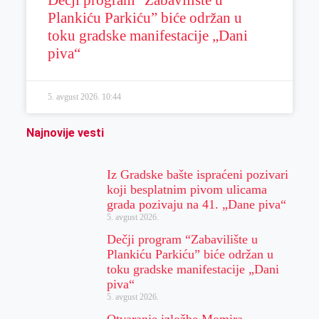
Plankiću Parkiću” biće održan u
toku gradske manifestacije „Dani
piva“
5. avgust 2026.
10:44
Najnovije vesti
Iz Gradske bašte ispraćeni pozivari
koji besplatnim pivom ulicama
grada pozivaju na 41. „Dane piva“
5. avgust 2026.
Dečji program “Zabavilište u
Plankiću Parkiću” biće održan u
toku gradske manifestacije „Dani
piva“
5. avgust 2026.
Otvaranje izložbe Momira