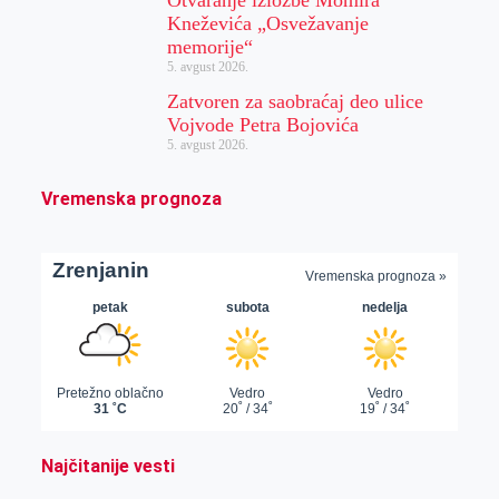
Kneževića „Osvežavanje
memorije“
5. avgust 2026.
Zatvoren za saobraćaj deo ulice
Vojvode Petra Bojovića
5. avgust 2026.
Vremenska prognoza
Najčitanije vesti