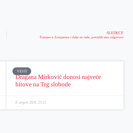
SLEDEĆE
Fontane u Zrenjaninu i dalje ne rade, potražili smo odgovore
VESTI
Dragana Mirković donosi najveće
hitove na Trg slobode
8. avgust 2026.
23:22