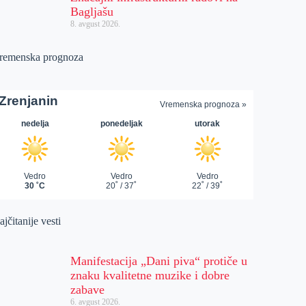
Bagljašu
8. avgust 2026.
remenska prognoza
jčitanije vesti
Manifestacija „Dani piva“ protiče u
znaku kvalitetne muzike i dobre
zabave
6. avgust 2026.