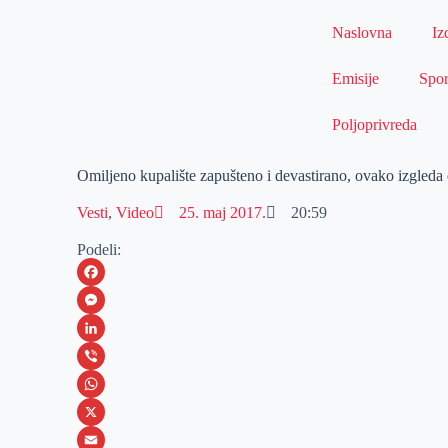
Naslovna
Iz
Emisije
Spor
Poljoprivreda
Omiljeno kupalište zapušteno i devastirano, ovako izgl
Vesti
,
Video
25. maj 2017.
20:59
Podeli:
F
a
M
c
e
L
e
s
i
V
b
s
n
i
W
o
e
k
b
h
X