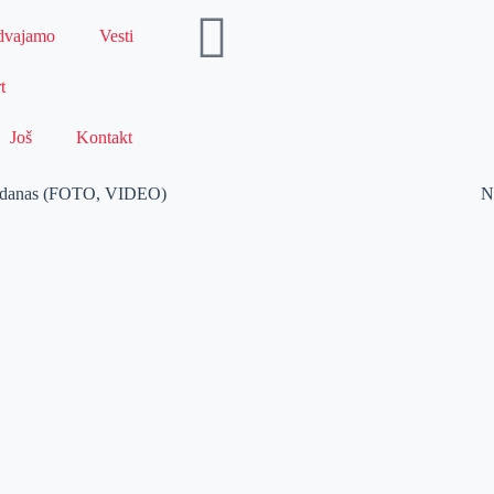
dvajamo
Vesti
t
Još
Kontakt
eda danas (FOTO, VIDEO)
N