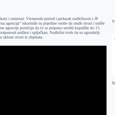
kani i ruinirani. Vremenski period i prelazak nadležnosti s JP
V
a agencija“ iskoristile su pojedine osobe da otuđe stvari i unište
ne agencije poručuju da će se potpuno urediti kupalište do 15.
potpunosti uništen i opljačkan. Nadležni tvrde da su ugostitelji
 uklone stvari iz objekata.
Na