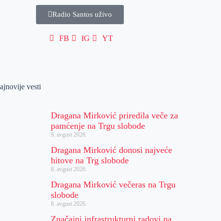
Radio Santos uživo
FB
IG
YT
ajnovije vesti
Dragana Mirković priredila veče za
pamćenje na Trgu slobode
9. avgust 2026.
Dragana Mirković donosi najveće
hitove na Trg slobode
8. avgust 2026.
Dragana Mirković večeras na Trgu
slobode
8. avgust 2026.
Značajni infrastrukturni radovi na