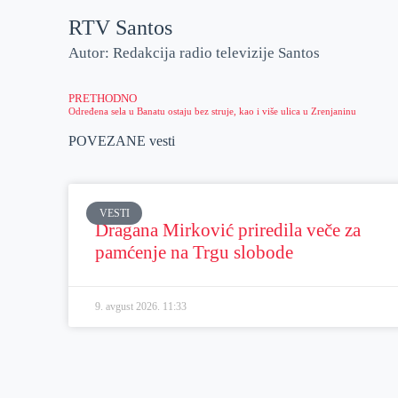
RTV Santos
Autor: Redakcija radio televizije Santos
PRETHODNO
Određena sela u Banatu ostaju bez struje, kao i više ulica u Zrenjaninu
POVEZANE vesti
VESTI
Dragana Mirković priredila veče za
pamćenje na Trgu slobode
9. avgust 2026.
11:33