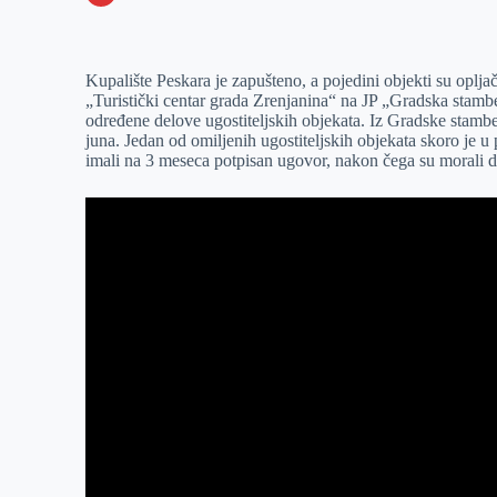
o
n
e
e
a
E
k
g
d
r
t
m
Kupalište Peskara je zapušteno, a pojedini objekti su opljač
e
I
s
a
„Turistički centar grada Zrenjanina“ na JP „Gradska stamben
r
n
A
i
određene delove ugostiteljskih objekata. Iz Gradske stambe
juna. Jedan od omiljenih ugostiteljskih objekata skoro je u 
p
l
imali na 3 meseca potpisan ugovor, nakon čega su morali da
p